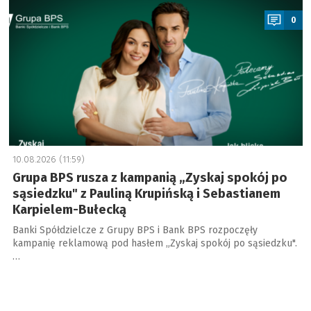
0
10.08.2026 (11:59)
Grupa BPS rusza z kampanią „Zyskaj spokój po
sąsiedzku" z Pauliną Krupińską i Sebastianem
Karpielem-Bułecką
Banki Spółdzielcze z Grupy BPS i Bank BPS rozpoczęły
kampanię reklamową pod hasłem „Zyskaj spokój po sąsiedzku".
…