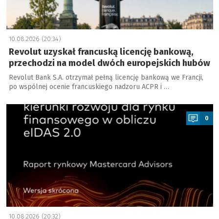
10.08.2026 (20:34)
Revolut uzyskał francuską licencję bankową,
przechodzi na model dwóch europejskich hubów
Revolut Bank S.A. otrzymał pełną licencję bankową we Francji,
po wspólnej ocenie francuskiego nadzoru ACPR i …
a
0
10.08.2026 (20:32)