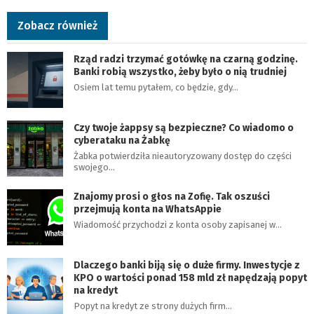
Zobacz również
Rząd radzi trzymać gotówkę na czarną godzinę.
Banki robią wszystko, żeby było o nią trudniej
Osiem lat temu pytałem, co będzie, gdy…
Czy twoje żappsy są bezpieczne? Co wiadomo o
cyberataku na Żabkę
Żabka potwierdziła nieautoryzowany dostęp do części
swojego…
Znajomy prosi o głos na Zofię. Tak oszuści
przejmują konta na WhatsAppie
Wiadomość przychodzi z konta osoby zapisanej w…
Dlaczego banki biją się o duże firmy. Inwestycje z
KPO o wartości ponad 158 mld zł napędzają popyt
na kredyt
Popyt na kredyt ze strony dużych firm…