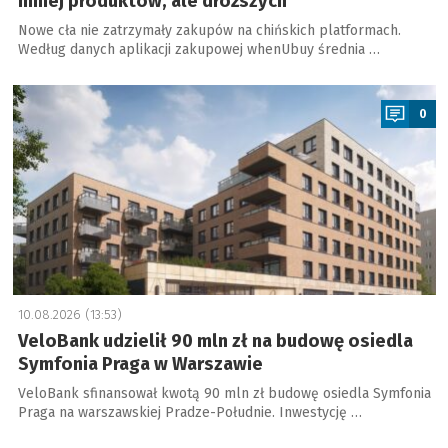
mniej produktów, ale droższych
Nowe cła nie zatrzymały zakupów na chińskich platformach.
Według danych aplikacji zakupowej whenUbuy średnia …
a
0
10.08.2026 (13:53)
VeloBank udzielił 90 mln zł na budowę osiedla
Symfonia Praga w Warszawie
VeloBank sfinansował kwotą 90 mln zł budowę osiedla Symfonia
Praga na warszawskiej Pradze-Południe. Inwestycję …
a