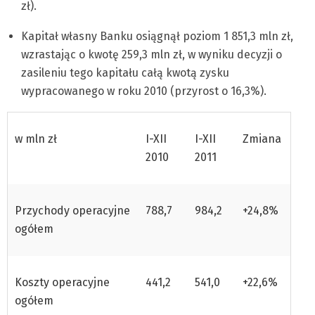
zł).
Kapitał własny Banku osiągnął poziom 1 851,3 mln zł,
wzrastając o kwotę 259,3 mln zł, w wyniku decyzji o
zasileniu tego kapitału całą kwotą zysku
wypracowanego w roku 2010 (przyrost o 16,3%).
w mln zł
I-XII
I-XII
Zmiana
2010
2011
Przychody operacyjne
788,7
984,2
+24,8%
ogółem
Koszty operacyjne
441,2
541,0
+22,6%
ogółem