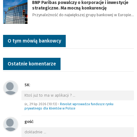
BNP Paribas powalczy o korporacje i inwestycje
strategiczne. Ma mocną konkurencję
Przynależność do największej grupy bankowej w Europie…
O tym mówią bankowcy
Ostatnie komentarze
SK
:
Ktoś już to ma w aplikacji ?
…
śr., 29 lip 2026 (10:13)
•
Revolut wprowadza fundusze rynku
prywatnego dla klientów w Polsce
gość
:
dokładnie
…