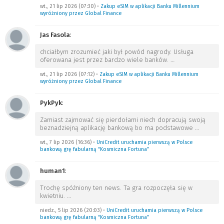
wt., 21 lip 2026 (07:30)
•
Zakup eSIM w aplikacji Banku Millennium
wyróżniony przez Global Finance
Jas Fasola
:
chciałbym zrozumieć jaki był powód nagrody. Usługa
oferowana jest przez bardzo wiele banków.
…
wt., 21 lip 2026 (07:12)
•
Zakup eSIM w aplikacji Banku Millennium
wyróżniony przez Global Finance
PykPyk
:
Zamiast zajmować się pierdołami niech dopracują swoją
beznadziejną aplikację bankową bo ma podstawowe
…
wt., 7 lip 2026 (16:36)
•
UniCredit uruchamia pierwszą w Polsce
bankową grę fabularną “Kosmiczna Fortuna”
human1
:
Trochę spóźniony ten news. Ta gra rozpoczęła się w
kwietniu.
…
niedz., 5 lip 2026 (20:03)
•
UniCredit uruchamia pierwszą w Polsce
bankową grę fabularną “Kosmiczna Fortuna”