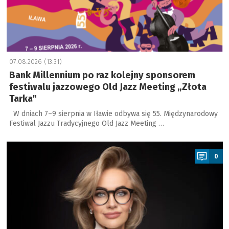
07.08.2026 (13:31)
Bank Millennium po raz kolejny sponsorem
festiwalu jazzowego Old Jazz Meeting „Złota
Tarka"
W dniach 7–9 sierpnia w Iławie odbywa się 55. Międzynarodowy
Festiwal Jazzu Tradycyjnego Old Jazz Meeting …
a
0