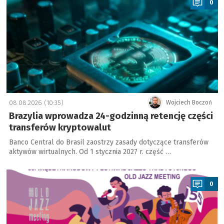
0
08.08.2026 (10:35)
Wojciech Boczoń
Brazylia wprowadza 24-godzinną retencję części
transferów kryptowalut
Banco Central do Brasil zaostrzy zasady dotyczące transferów
aktywów wirtualnych. Od 1 stycznia 2027 r. część …
a
0