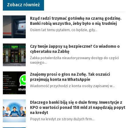
Zobacz również
Rząd radzi trzymać gotówkę na czarną godzinę.
Banki robią wszystko, żeby było o nią trudniej
Osiem lat temu pytałem, co będzie, gdy…
Czy twoje żappsy są bezpieczne? Co wiadomo o
cyberataku na Żabkę
Żabka potwierdziła nieautoryzowany dostęp do części
swojego…
Znajomy prosi o głos na Zofię. Tak oszuści
przejmują konta na WhatsAppie
Wiadomość przychodzi z konta osoby zapisanej w…
Dlaczego banki biją się o duże firmy. Inwestycje z
KPO o wartości ponad 158 mld zł napędzają popyt
na kredyt
Popyt na kredyt ze strony dużych firm…