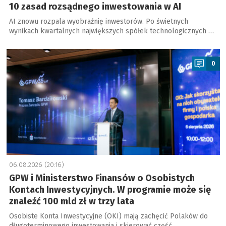
10 zasad rozsądnego inwestowania w AI
AI znowu rozpala wyobraźnię inwestorów. Po świetnych
wynikach kwartalnych największych spółek technologicznych …
a
0
06.08.2026 (20:16)
GPW i Ministerstwo Finansów o Osobistych
Kontach Inwestycyjnych. W programie może się
znaleźć 100 mld zł w trzy lata
Osobiste Konta Inwestycyjne (OKI) mają zachęcić Polaków do
długoterminowego inwestowania i skierować część …