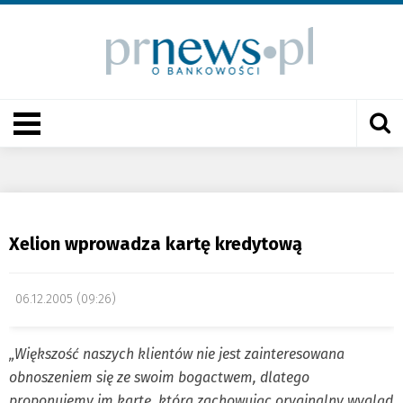
Xelion wprowadza kartę kredytową
06.12.2005 (09:26)
„Większość naszych klientów nie jest zainteresowana
obnoszeniem się ze swoim bogactwem, dlatego
proponujemy im kartę, która zachowując oryginalny wygląd