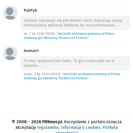
PykPyk
:
Zamiast zajmować się pierdołami niech dopracują swoją
beznadziejną aplikację bankową bo ma podstawowe
…
wt., 7 lip 2026 (16:36)
•
UniCredit uruchamia pierwszą w Polsce
bankową grę fabularną “Kosmiczna Fortuna”
human1
:
Trochę spóźniony ten news. Ta gra rozpoczęła się w
kwietniu.
…
niedz., 5 lip 2026 (20:03)
•
UniCredit uruchamia pierwszą w Polsce
bankową grę fabularną “Kosmiczna Fortuna”
© 2008 − 2026 PRNews.pl.
Korzystanie z portalu oznacza
akceptację
regulaminu
.
Informacja o cookies
.
Polityka