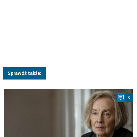
Sprawdź także:
a
0