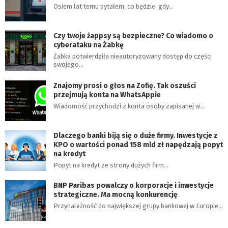
Osiem lat temu pytałem, co będzie, gdy…
Czy twoje żappsy są bezpieczne? Co wiadomo o
cyberataku na Żabkę
Żabka potwierdziła nieautoryzowany dostęp do części
swojego…
Znajomy prosi o głos na Zofię. Tak oszuści
przejmują konta na WhatsAppie
Wiadomość przychodzi z konta osoby zapisanej w…
Dlaczego banki biją się o duże firmy. Inwestycje z
KPO o wartości ponad 158 mld zł napędzają popyt
na kredyt
Popyt na kredyt ze strony dużych firm…
BNP Paribas powalczy o korporacje i inwestycje
strategiczne. Ma mocną konkurencję
Przynależność do największej grupy bankowej w Europie…