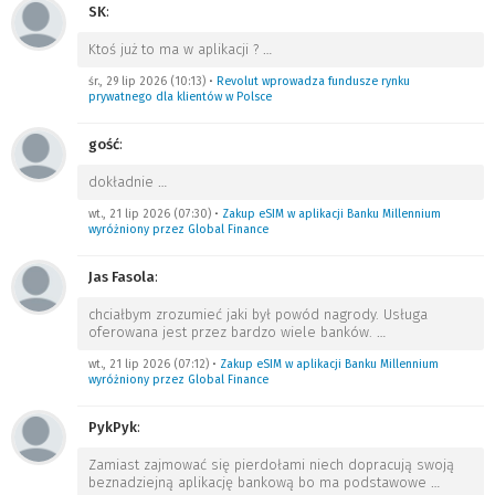
SK
:
Ktoś już to ma w aplikacji ?
…
śr., 29 lip 2026 (10:13)
•
Revolut wprowadza fundusze rynku
prywatnego dla klientów w Polsce
gość
:
dokładnie
…
wt., 21 lip 2026 (07:30)
•
Zakup eSIM w aplikacji Banku Millennium
wyróżniony przez Global Finance
Jas Fasola
:
chciałbym zrozumieć jaki był powód nagrody. Usługa
oferowana jest przez bardzo wiele banków.
…
wt., 21 lip 2026 (07:12)
•
Zakup eSIM w aplikacji Banku Millennium
wyróżniony przez Global Finance
PykPyk
:
Zamiast zajmować się pierdołami niech dopracują swoją
beznadziejną aplikację bankową bo ma podstawowe
…