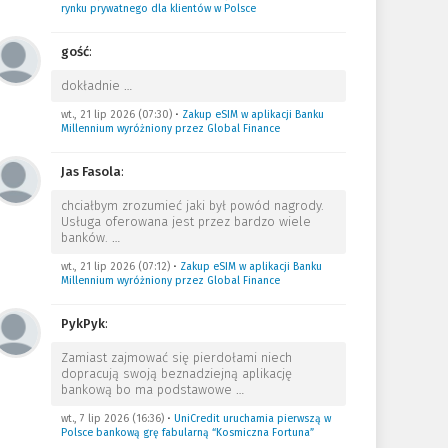
rynku prywatnego dla klientów w Polsce
gość
:
dokładnie
…
wt., 21 lip 2026 (07:30)
•
Zakup eSIM w aplikacji Banku
Millennium wyróżniony przez Global Finance
Jas Fasola
:
chciałbym zrozumieć jaki był powód nagrody.
Usługa oferowana jest przez bardzo wiele
banków.
…
wt., 21 lip 2026 (07:12)
•
Zakup eSIM w aplikacji Banku
Millennium wyróżniony przez Global Finance
PykPyk
:
Zamiast zajmować się pierdołami niech
dopracują swoją beznadziejną aplikację
bankową bo ma podstawowe
…
wt., 7 lip 2026 (16:36)
•
UniCredit uruchamia pierwszą w
Polsce bankową grę fabularną “Kosmiczna Fortuna”