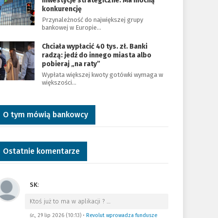
inwestycje strategiczne. Ma mocną
konkurencję
Przynależność do największej grupy
bankowej w Europie…
Chciała wypłacić 40 tys. zł. Banki
radzą: jedź do innego miasta albo
pobieraj „na raty”
Wypłata większej kwoty gotówki wymaga w
większości…
O tym mówią bankowcy
Ostatnie komentarze
SK
:
Ktoś już to ma w aplikacji ?
…
śr., 29 lip 2026 (10:13)
•
Revolut wprowadza fundusze