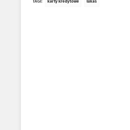
TAGI:
karty kredytowe
lukas