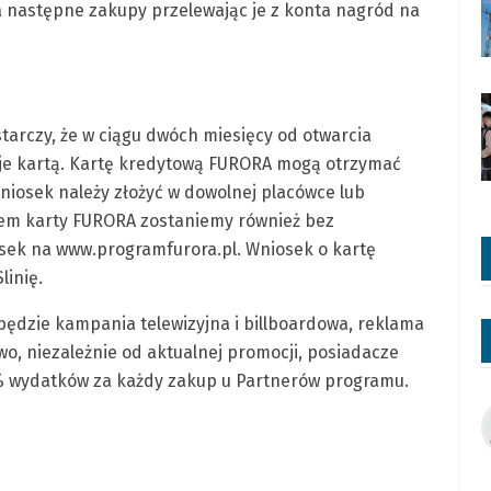
następne zakupy przelewając je z konta nagród na
tarczy, że w ciągu dwóch miesięcy od otwarcia
cje kartą. Kartę kredytową FURORA mogą otrzymać
iosek należy złożyć w dowolnej placówce lub
em karty FURORA zostaniemy również bez
sek na www.programfurora.pl. Wniosek o kartę
inię.
 będzie kampania telewizyjna i billboardowa, reklama
wo, niezależnie od aktualnej promocji, posiadacze
1% wydatków za każdy zakup u Partnerów programu.