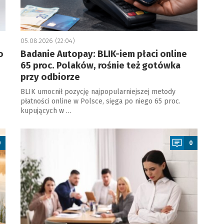
05.08.2026 (22:04)
o
Badanie Autopay: BLIK-iem płaci online
65 proc. Polaków, rośnie też gotówka
przy odbiorze
BLIK umocnił pozycję najpopularniejszej metody
płatności online w Polsce, sięga po niego 65 proc.
kupujących w …
a
0
0