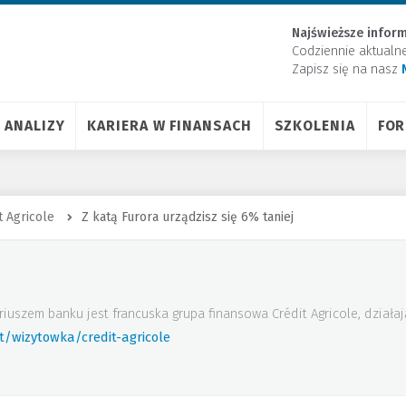
Najświeższe inform
Codziennie aktualn
Zapisz się na nasz
ANALIZY
KARIERA W FINANSACH
SZKOLENIA
FO
t Agricole
Z katą Furora urządzisz się 6% taniej
uszem banku jest francuska grupa finansowa Crédit Agricole, działaj
t/wizytowka/credit-agricole