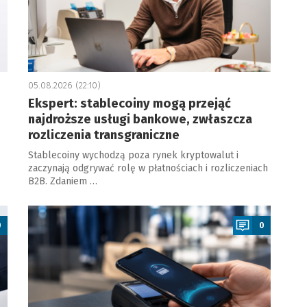
05.08.2026 (22:10)
Ekspert: stablecoiny mogą przejąć
najdroższe usługi bankowe, zwłaszcza
rozliczenia transgraniczne
Stablecoiny wychodzą poza rynek kryptowalut i
zaczynają odgrywać rolę w płatnościach i rozliczeniach
B2B. Zdaniem …
a
0
0