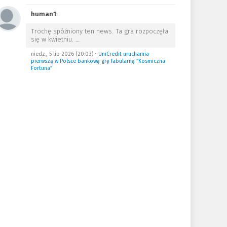
human1
:
Trochę spóźniony ten news. Ta gra rozpoczęła
się w kwietniu.
…
niedz., 5 lip 2026 (20:03)
•
UniCredit uruchamia
pierwszą w Polsce bankową grę fabularną “Kosmiczna
Fortuna”