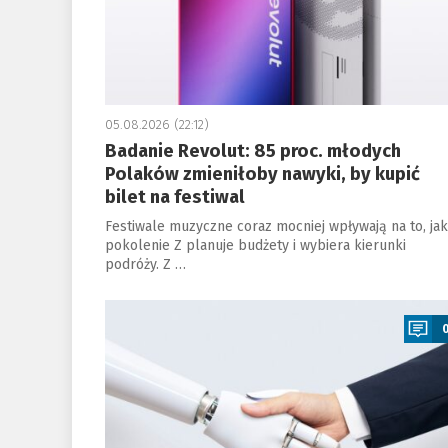
05.08.2026 (22:12)
Badanie Revolut: 85 proc. młodych
Polaków zmieniłoby nawyki, by kupić
bilet na festiwal
Festiwale muzyczne coraz mocniej wpływają na to, jak
pokolenie Z planuje budżety i wybiera kierunki
podróży. Z …
a