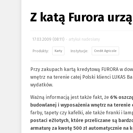
Z katą Furora urzą
17.03.2009 (08:11)
artykuł nadesłany
Karty
Credit Agricole
Przy zakupach kartą kredytową FURORA w dowo
wnętrz na terenie całej Polski klienci LUKAS 
wydatków.
Ważną informacją jest także fakt, że
6% oszczę
budowlanej i wyposażenia wnętrz na terenie c
farby, tapety czy kafelki, ale także firanki i la
postaci eZłotych, które przeliczane są bardzo
armaturę za kwotę 500 zł automatycznie na k