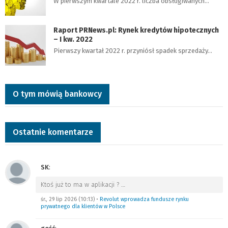
W pierwszym kwartale 2022 r. liczba obsługiwanych…
Raport PRNews.pl: Rynek kredytów hipotecznych
– I kw. 2022
Pierwszy kwartał 2022 r. przyniósł spadek sprzedaży…
O tym mówią bankowcy
Ostatnie komentarze
SK
:
Ktoś już to ma w aplikacji ?
…
śr., 29 lip 2026 (10:13)
•
Revolut wprowadza fundusze rynku
prywatnego dla klientów w Polsce