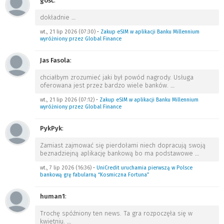
gość
:
dokładnie
…
wt., 21 lip 2026 (07:30)
•
Zakup eSIM w aplikacji Banku Millennium
wyróżniony przez Global Finance
Jas Fasola
:
chciałbym zrozumieć jaki był powód nagrody. Usługa
oferowana jest przez bardzo wiele banków.
…
wt., 21 lip 2026 (07:12)
•
Zakup eSIM w aplikacji Banku Millennium
wyróżniony przez Global Finance
PykPyk
:
Zamiast zajmować się pierdołami niech dopracują swoją
beznadziejną aplikację bankową bo ma podstawowe
…
wt., 7 lip 2026 (16:36)
•
UniCredit uruchamia pierwszą w Polsce
bankową grę fabularną “Kosmiczna Fortuna”
human1
:
Trochę spóźniony ten news. Ta gra rozpoczęła się w
kwietniu.
…