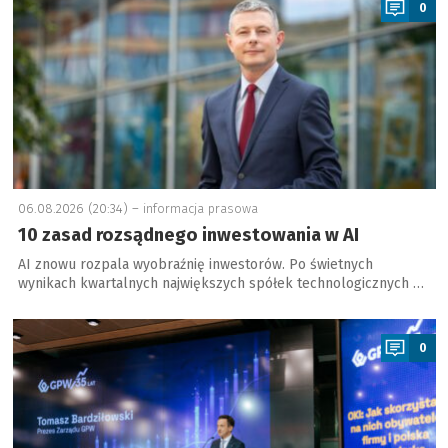
0
06.08.2026 (20:34) –
informacja prasowa
10 zasad rozsądnego inwestowania w AI
AI znowu rozpala wyobraźnię inwestorów. Po świetnych
wynikach kwartalnych największych spółek technologicznych …
a
0