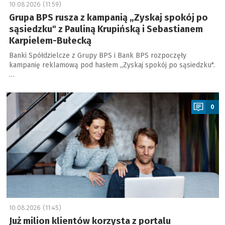
10.08.2026 (11:59)
Grupa BPS rusza z kampanią „Zyskaj spokój po
sąsiedzku" z Pauliną Krupińską i Sebastianem
Karpielem-Bułecką
Banki Spółdzielcze z Grupy BPS i Bank BPS rozpoczęły
kampanię reklamową pod hasłem „Zyskaj spokój po sąsiedzku".
…
a
0
10.08.2026 (11:45)
Już milion klientów korzysta z portalu