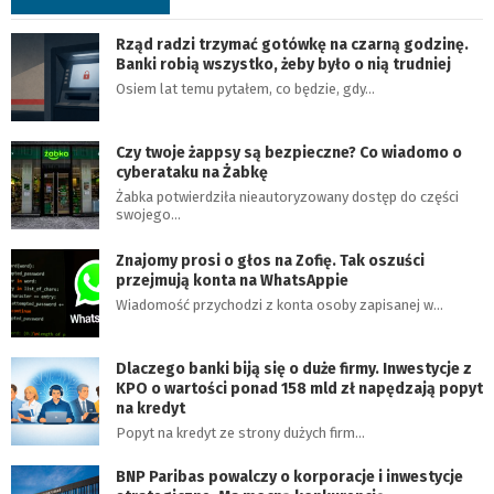
Rząd radzi trzymać gotówkę na czarną godzinę.
Banki robią wszystko, żeby było o nią trudniej
Osiem lat temu pytałem, co będzie, gdy…
Czy twoje żappsy są bezpieczne? Co wiadomo o
cyberataku na Żabkę
Żabka potwierdziła nieautoryzowany dostęp do części
swojego…
Znajomy prosi o głos na Zofię. Tak oszuści
przejmują konta na WhatsAppie
Wiadomość przychodzi z konta osoby zapisanej w…
Dlaczego banki biją się o duże firmy. Inwestycje z
KPO o wartości ponad 158 mld zł napędzają popyt
na kredyt
Popyt na kredyt ze strony dużych firm…
BNP Paribas powalczy o korporacje i inwestycje