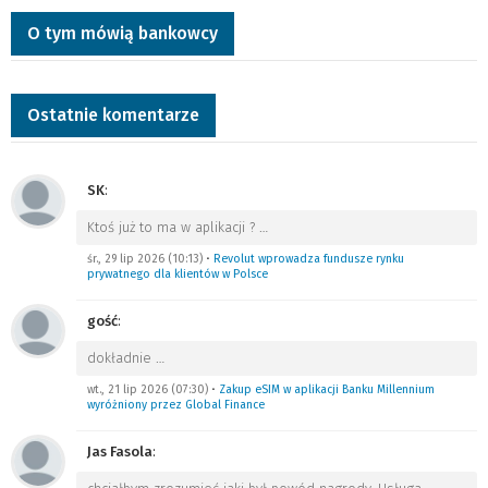
O tym mówią bankowcy
Ostatnie komentarze
SK
:
Ktoś już to ma w aplikacji ?
…
śr., 29 lip 2026 (10:13)
•
Revolut wprowadza fundusze rynku
prywatnego dla klientów w Polsce
gość
:
dokładnie
…
wt., 21 lip 2026 (07:30)
•
Zakup eSIM w aplikacji Banku Millennium
wyróżniony przez Global Finance
Jas Fasola
: