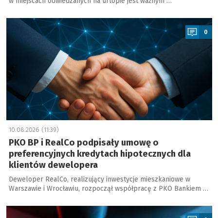
w miejscach odwiedzanych na urlopie jest ważnym …
a
0
10.08.2026 (11:39)
PKO BP i RealCo podpisały umowę o
preferencyjnych kredytach hipotecznych dla
klientów dewelopera
Deweloper RealCo, realizujący inwestycje mieszkaniowe w
Warszawie i Wrocławiu, rozpoczął współpracę z PKO Bankiem …
a