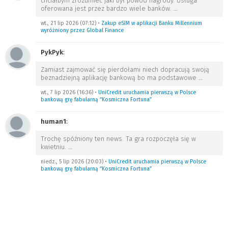
chciałbym zrozumieć jaki był powód nagrody. Usługa
oferowana jest przez bardzo wiele banków.
…
wt., 21 lip 2026 (07:12)
•
Zakup eSIM w aplikacji Banku Millennium
wyróżniony przez Global Finance
PykPyk
:
Zamiast zajmować się pierdołami niech dopracują swoją
beznadziejną aplikację bankową bo ma podstawowe
…
wt., 7 lip 2026 (16:36)
•
UniCredit uruchamia pierwszą w Polsce
bankową grę fabularną “Kosmiczna Fortuna”
human1
:
Trochę spóźniony ten news. Ta gra rozpoczęła się w
kwietniu.
…
niedz., 5 lip 2026 (20:03)
•
UniCredit uruchamia pierwszą w Polsce
bankową grę fabularną “Kosmiczna Fortuna”