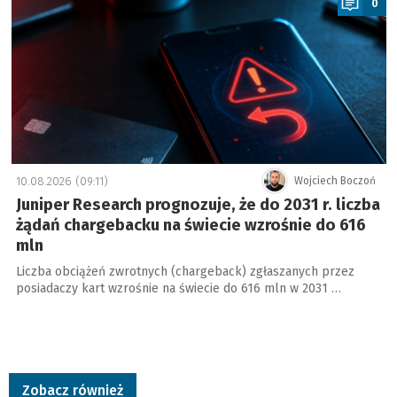
0
10.08.2026 (09:11)
Wojciech Boczoń
Juniper Research prognozuje, że do 2031 r. liczba
żądań chargebacku na świecie wzrośnie do 616
mln
Liczba obciążeń zwrotnych (chargeback) zgłaszanych przez
posiadaczy kart wzrośnie na świecie do 616 mln w 2031 …
Zobacz również