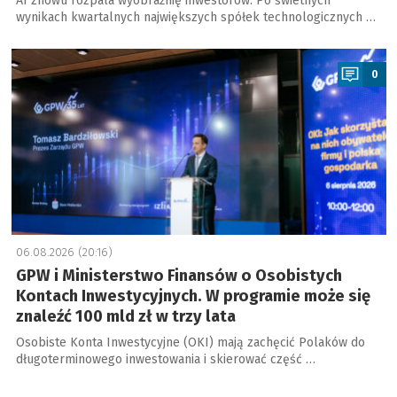
AI znowu rozpala wyobraźnię inwestorów. Po świetnych
wynikach kwartalnych największych spółek technologicznych …
a
0
06.08.2026 (20:16)
GPW i Ministerstwo Finansów o Osobistych
Kontach Inwestycyjnych. W programie może się
znaleźć 100 mld zł w trzy lata
Osobiste Konta Inwestycyjne (OKI) mają zachęcić Polaków do
długoterminowego inwestowania i skierować część …