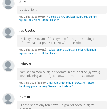
gość
:
dokładnie
…
wt., 21 lip 2026 (07:30)
•
Zakup eSIM w aplikacji Banku Millennium
wyróżniony przez Global Finance
Jas Fasola
:
chciałbym zrozumieć jaki był powód nagrody. Usługa
oferowana jest przez bardzo wiele banków.
…
wt., 21 lip 2026 (07:12)
•
Zakup eSIM w aplikacji Banku Millennium
wyróżniony przez Global Finance
PykPyk
:
Zamiast zajmować się pierdołami niech dopracują swoją
beznadziejną aplikację bankową bo ma podstawowe
…
wt., 7 lip 2026 (16:36)
•
UniCredit uruchamia pierwszą w Polsce
bankową grę fabularną “Kosmiczna Fortuna”
human1
:
Trochę spóźniony ten news. Ta gra rozpoczęła się w
kwietniu.
…