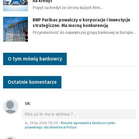
na kredyt
Popyt na kredyt ze strony dużych firm…
BNP Paribas powalczy o korporacje i inwestycje
strategiczne. Ma mocną konkurencję
Przynależność do największej grupy bankowej w Europie…
O tym mówią bankowcy
Ostatnie komentarze
SK
:
Ktoś już to ma w aplikacji ?
…
śr., 29 lip 2026 (10:13)
•
Revolut wprowadza fundusze rynku
prywatnego dla klientów w Polsce