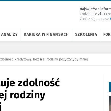
Najświeższe inform
Codziennie aktualn
Zapisz się na nasz
ANALIZY
KARIERA W FINANSACH
SZKOLENIA
FO
zdolność kredytową. Bez niej rodziny pożyczyłyby mniej
uje zdolność
ej rodziny
j