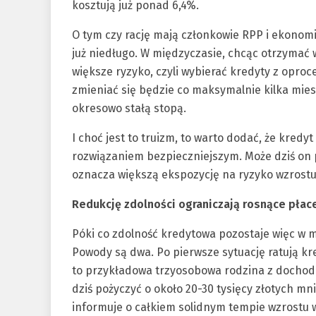
kosztują już ponad 6,4%.
O tym czy rację mają członkowie RPP i ekono
już niedługo. W międzyczasie, chcąc otrzymać
większe ryzyko, czyli wybierać kredyty z opr
zmieniać się będzie co maksymalnie kilka miesi
okresowo stałą stopą.
I choć jest to truizm, to warto dodać, że kre
rozwiązaniem bezpieczniejszym. Może dziś on
oznacza większą ekspozycję na ryzyko wzrostu 
Redukcję zdolności ograniczają rosnące płac
Póki co zdolność kredytowa pozostaje więc w m
Powody są dwa. Po pierwsze sytuację ratują k
to przykładowa trzyosobowa rodzina z docho
dziś pożyczyć o około 20-30 tysięcy złotych mn
informuje o całkiem solidnym tempie wzrostu w