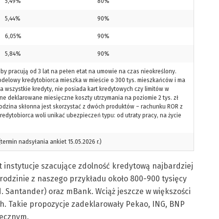
5,49%
80%
5,44%
90%
6,05%
90%
5,84%
90%
y pracują od 3 lat na pełen etat na umowie na czas nieokreślony.
odelowy kredytobiorca mieszka w mieście o 300 tys. mieszkańców i ma
 wszystkie kredyty, nie posiada kart kredytowych czy limitów w
tne deklarowane miesięczne koszty utrzymania na poziomie 2 tys. zł
, rodzina skłonna jest skorzystać z dwóch produktów – rachunku ROR z
redytobiorca woli unikać ubezpieczeń typu: od utraty pracy, na życie
rmin nadsyłania ankiet 15.05.2026 r.)
 instytucje szacujące zdolność kredytową najbardziej
rodzinie z naszego przykładu około 800-900 tysięcy
(d. Santander) oraz mBank. Wciąż jeszcze w większości
ych. Takie propozycje zadeklarowały Pekao, ING, BNP
tecznym.