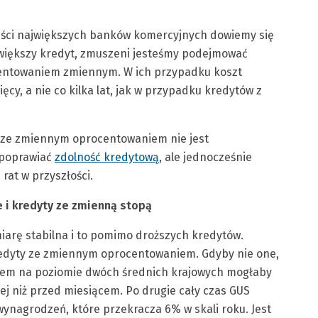
miści największych banków komercyjnych dowiemy się
 większy kredyt, zmuszeni jesteśmy podejmować
ocentowaniem zmiennym. W ich przypadku koszt
ęcy, a nie co kilka lat, jak w przypadku kredytów z
dyt ze zmiennym oprocentowaniem nie jest
 poprawiać
zdolność kredytową
, ale jednocześnie
rat w przyszłości.
e i kredyty ze zmienną stopą
iarę stabilna i to pomimo droższych kredytów.
redyty ze zmiennym oprocentowaniem. Gdyby nie one,
dem na poziomie dwóch średnich krajowych mogłaby
iej niż przed miesiącem. Po drugie cały czas GUS
ynagrodzeń, które przekracza 6% w skali roku. Jest