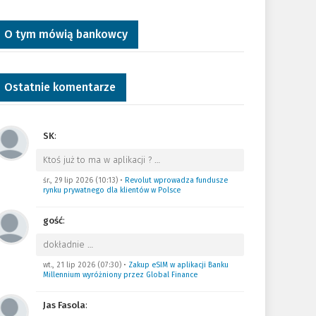
O tym mówią bankowcy
Ostatnie komentarze
SK
:
Ktoś już to ma w aplikacji ?
…
śr., 29 lip 2026 (10:13)
•
Revolut wprowadza fundusze
rynku prywatnego dla klientów w Polsce
gość
:
dokładnie
…
wt., 21 lip 2026 (07:30)
•
Zakup eSIM w aplikacji Banku
Millennium wyróżniony przez Global Finance
Jas Fasola
: