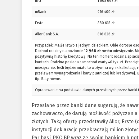
ING
1 005 668 zł
mBank
916 400 zł
Erste
880 618 zł
Alior Bank S.A.
816 826 zł
Przypadek: Małżeństwo z jednym dzieckiem. Obie dorosłe osob
Dochód rodziny na poziomie
12 968 zł netto
miesięcznie. M
pozytywną historię kredytową. Na ten moment rodzina spłaciła
kontach. Rodzina posiada samochód warty 40 tys. zł. Przecię
miesięcznie. Jeśli będzie miało to wpływ na wynik kalkulacji
przelewem wynagrodzenia i karty płatniczej lub kredytowej. K
itp. Raty równe.
Opracowanie na podstawie danych przesłanych przez banki (te
Przesłane przez banki dane sugerują, że nawet
zachowawczo, deklarują możliwość pożyczenia 
złotych. Taką ofertę przedstawiły Alior, Erste 
instytucji deklaracje przekraczają milion złot
Paribas i PKO BP wraz ze swoim bankiem hipo