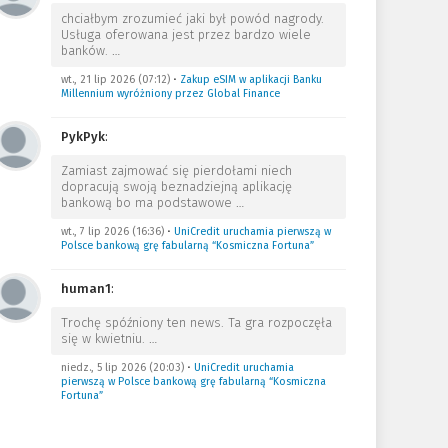
chciałbym zrozumieć jaki był powód nagrody.
Usługa oferowana jest przez bardzo wiele
banków.
…
wt., 21 lip 2026 (07:12)
•
Zakup eSIM w aplikacji Banku
Millennium wyróżniony przez Global Finance
PykPyk
:
Zamiast zajmować się pierdołami niech
dopracują swoją beznadziejną aplikację
bankową bo ma podstawowe
…
wt., 7 lip 2026 (16:36)
•
UniCredit uruchamia pierwszą w
Polsce bankową grę fabularną “Kosmiczna Fortuna”
human1
:
Trochę spóźniony ten news. Ta gra rozpoczęła
się w kwietniu.
…
niedz., 5 lip 2026 (20:03)
•
UniCredit uruchamia
pierwszą w Polsce bankową grę fabularną “Kosmiczna
Fortuna”