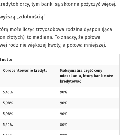
kredytobiorcy, tym banki są skłonne pożyczyć więcej.
wyższą „zdolnością”
tórą może liczyć trzyosobowa rodzina dysponująca
n złotych), to mediana. To znaczy, że połowa
wej rodzinie większej kwoty, a połowa mniejszej.
ł netto
Oprocentowanie kredytu
Maksymalna część ceny
mieszkania, którą bank może
kredytować
5,46%
90%
5,98%
90%
5,98%
90%
5,50%
80%