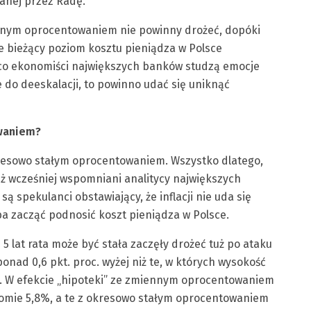
anej przez Radę.
ennym oprocentowaniem nie powinny drożeć, dopóki
 bieżący poziom kosztu pieniądza w Polsce
i co ekonomiści największych banków studzą emocje
e do deeskalacji, to powinno udać się uniknąć
waniem?
kresowo stałym oprocentowaniem. Wszystko dlatego,
iż wcześniej wspomniani analitycy największych
ą spekulanci obstawiający, że inflacji nie uda się
ba zacząć podnosić koszt pieniądza w Polsce.
5 lat rata może być stała zaczęły drożeć tuż po ataku
ponad 0,6 pkt. proc. wyżej niż te, w których wysokość
cy. W efekcie „hipoteki” ze zmiennym oprocentowaniem
iomie 5,8%, a te z okresowo stałym oprocentowaniem