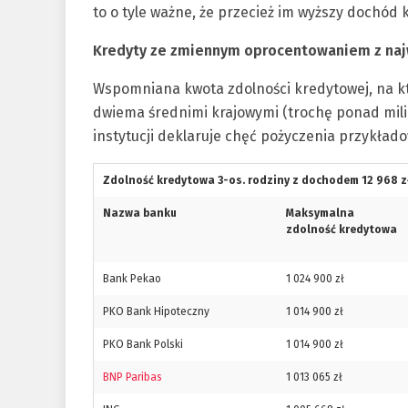
to o tyle ważne, że przecież im wyższy dochód 
Kredyty ze zmiennym oprocentowaniem z naj
Wspomniana kwota zdolności kredytowej, na k
dwiema średnimi krajowymi (trochę ponad milio
instytucji deklaruje chęć pożyczenia przykłado
Zdolność kredytowa 3-os. rodziny z dochodem 12 968 z
Nazwa banku
Maksymalna
zdolność kredytowa
Bank Pekao
1 024 900 zł
PKO Bank Hipoteczny
1 014 900 zł
PKO Bank Polski
1 014 900 zł
BNP Paribas
1 013 065 zł