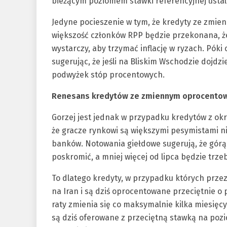
bieżącym poziomem stawki referencyjnej ustal
Jedyne pocieszenie w tym, że kredyty ze zmi
większość członków RPP będzie przekonana, że
wystarczy, aby trzymać inflację w ryzach. Pók
sugerując, że jeśli na Bliskim Wschodzie dojdzi
podwyżek stóp procentowych.
Renesans kredytów ze zmiennym oprocento
Gorzej jest jednak w przypadku kredytów z o
że gracze rynkowi są większymi pesymistami n
banków. Notowania giełdowe sugerują, że górą s
poskromić, a mniej więcej od lipca będzie trze
To dlatego kredyty, w przypadku których przez 
na Iran i są dziś oprocentowane przeciętnie o 
raty zmienia się co maksymalnie kilka miesię
są dziś oferowane z przeciętną stawką na poz