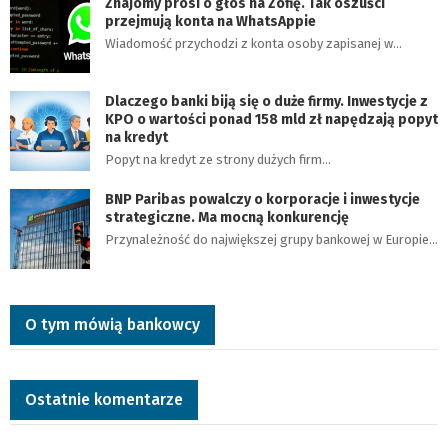
Znajomy prosi o głos na Zofię. Tak oszuści
przejmują konta na WhatsAppie
Wiadomość przychodzi z konta osoby zapisanej w…
Dlaczego banki biją się o duże firmy. Inwestycje z
KPO o wartości ponad 158 mld zł napędzają popyt
na kredyt
Popyt na kredyt ze strony dużych firm…
BNP Paribas powalczy o korporacje i inwestycje
strategiczne. Ma mocną konkurencję
Przynależność do największej grupy bankowej w Europie…
O tym mówią bankowcy
Ostatnie komentarze