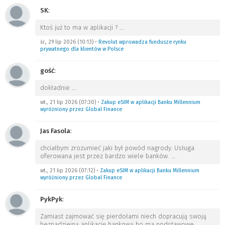
SK
:
Ktoś już to ma w aplikacji ?
…
śr., 29 lip 2026 (10:13)
•
Revolut wprowadza fundusze rynku
prywatnego dla klientów w Polsce
gość
:
dokładnie
…
wt., 21 lip 2026 (07:30)
•
Zakup eSIM w aplikacji Banku Millennium
wyróżniony przez Global Finance
Jas Fasola
:
chciałbym zrozumieć jaki był powód nagrody. Usługa
oferowana jest przez bardzo wiele banków.
…
wt., 21 lip 2026 (07:12)
•
Zakup eSIM w aplikacji Banku Millennium
wyróżniony przez Global Finance
PykPyk
:
Zamiast zajmować się pierdołami niech dopracują swoją
beznadziejną aplikację bankową bo ma podstawowe
…