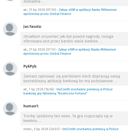
dokładnie
…
wt., 21 lip 2026 (07:30)
•
Zakup eSIM w aplikacji Banku Millennium
wyróżniony przez Global Finance
Jas Fasola
:
chciałbym zrozumieć jaki był powód nagrody. Usługa
oferowana jest przez bardzo wiele banków.
…
wt., 21 lip 2026 (07:12)
•
Zakup eSIM w aplikacji Banku Millennium
wyróżniony przez Global Finance
PykPyk
:
Zamiast zajmować się pierdołami niech dopracują swoją
beznadziejną aplikację bankową bo ma podstawowe
…
wt., 7 lip 2026 (16:36)
•
UniCredit uruchamia pierwszą w Polsce
bankową grę fabularną “Kosmiczna Fortuna”
human1
:
Trochę spóźniony ten news. Ta gra rozpoczęła się w
kwietniu.
…
niedz., 5 lip 2026 (20:03)
•
UniCredit uruchamia pierwszą w Polsce