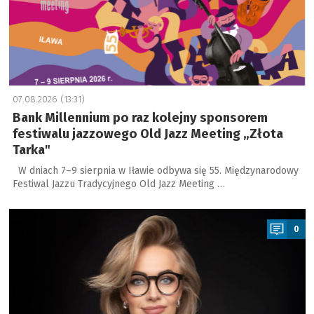
07.08.2026 (13:31)
Bank Millennium po raz kolejny sponsorem
festiwalu jazzowego Old Jazz Meeting „Złota
Tarka"
W dniach 7–9 sierpnia w Iławie odbywa się 55. Międzynarodowy
Festiwal Jazzu Tradycyjnego Old Jazz Meeting …
a
0