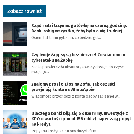
Zobacz również
Rząd radzi trzymać gotówkę na czarną godzinę.
Banki robią wszystko, żeby było o nią trudniej
Osiem lat temu pytałem, co będzie, gdy…
Czy twoje żappsy są bezpieczne? Co wiadomo o
cyberataku na Żabkę
Żabka potwierdziła nieautoryzowany dostęp do części
swojego…
Znajomy prosi o głos na Zofię. Tak oszuści
przejmują konta na WhatsAppie
Wiadomość przychodzi z konta osoby zapisanej w…
Dlaczego banki biją się o duże firmy. Inwestycje z
KPO o wartości ponad 158 mld zł napędzają popyt
na kredyt
Popyt na kredyt ze strony dużych firm…