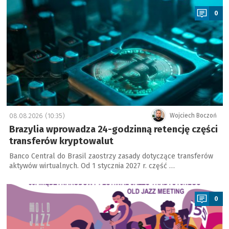
0
08.08.2026 (10:35)
Wojciech Boczoń
Brazylia wprowadza 24-godzinną retencję części
transferów kryptowalut
Banco Central do Brasil zaostrzy zasady dotyczące transferów
aktywów wirtualnych. Od 1 stycznia 2027 r. część …
a
0