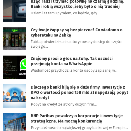
Rząd radzi trzymać gotówkę na czarną godzinę.
Banki robią wszystko, żeby było o nią trudniej
Osiem lat temu pytałem, co będzie, gdy…
Czy twoje żappsy są bezpieczne? Co wiadomo o
cyberataku na Żabkę
Żabka potwierdziła nieautoryzowany dostęp do części
swojego…
Znajomy prosi o głos na Zofię. Tak oszuści
przejmują konta na WhatsAppie
Wiadomość przychodzi z konta osoby zapisanej w…
Dlaczego banki biją się o duże firmy. Inwestycje z
KPO o wartości ponad 158 mld zł napędzają popyt
na kredyt
Popyt na kredyt ze strony dużych firm…
BNP Paribas powalczy o korporacje i inwestycje
strategiczne. Ma mocną konkurencję
Przynależność do największej grupy bankowej w Europie…