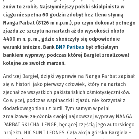
znów to zrobił. Najsłynniejszy polski skialpinista w
ciągu niespełna 60 godzin zdobył bez tlenu słynną
Nanga Parbat (8126 m n.p.m.), po czym dokonał pełnego
zjazdu ze szczytu na nartach aż do wysokości około
4400 m n. p. m., gdzie skończyły się odpowiednie
warunki śnieżne. Bank
BNP Paribas
był oficjalnym
bankiem wyprawy, podczas której Bargiel zrealizował
kolejne ze swoich marzeń.
Andrzej Bargiel, dzięki wyprawie na Nanga Parbat zapisał
się w historii jako pierwszy człowiek, który na nartach
zjechał ze wszystkich pakistańskich ośmiotysięczników.
Co więcej, podczas wspinaczki i zjazdu nie korzystał z
dodatkowego tlenu z butli. Tym samym w pełni
zrealizował założenia swojej najnowszej wyprawy NANGA
PARBAT SKI CHALLENGE, będącej częścią jego autorskiego
projektu HIC SUNT LEONES. Cała akcja górska Bargiela –