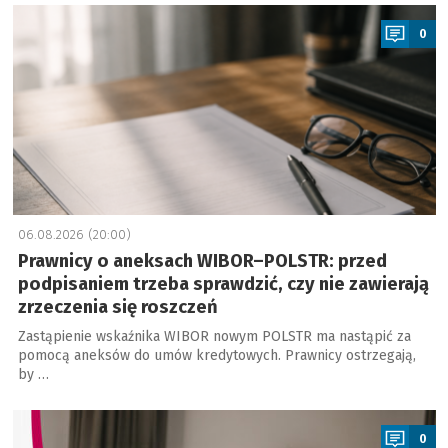
a
0
06.08.2026 (20:00)
Prawnicy o aneksach WIBOR–POLSTR: przed
podpisaniem trzeba sprawdzić, czy nie zawierają
zrzeczenia się roszczeń
Zastąpienie wskaźnika WIBOR nowym POLSTR ma nastąpić za
pomocą aneksów do umów kredytowych. Prawnicy ostrzegają,
by …
a
0