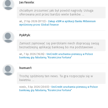
Jas Fasola
:
chciałbym zrozumieć jaki był powód nagrody. Usługa
oferowana jest przez bardzo wiele banków.
…
wt., 21 lip 2026 (07:12)
•
Zakup eSIM w aplikacji Banku Millennium
wyróżniony przez Global Finance
PykPyk
:
Zamiast zajmować się pierdołami niech dopracują swoją
beznadziejną aplikację bankową bo ma podstawowe
…
wt., 7 lip 2026 (16:36)
•
UniCredit uruchamia pierwszą w Polsce
bankową grę fabularną “Kosmiczna Fortuna”
human1
:
Trochę spóźniony ten news. Ta gra rozpoczęła się w
kwietniu.
…
niedz., 5 lip 2026 (20:03)
•
UniCredit uruchamia pierwszą w Polsce
bankową grę fabularną “Kosmiczna Fortuna”