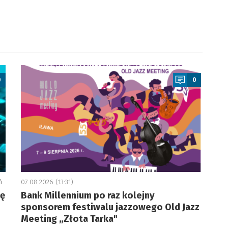
a
0
0
ń
07.08.2026 (13:31)
ję
Bank Millennium po raz kolejny
sponsorem festiwalu jazzowego Old Jazz
Meeting „Złota Tarka"