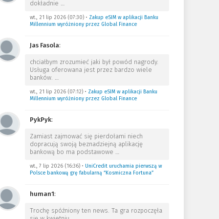
dokładnie
…
wt., 21 lip 2026 (07:30)
•
Zakup eSIM w aplikacji Banku
Millennium wyróżniony przez Global Finance
Jas Fasola
:
chciałbym zrozumieć jaki był powód nagrody.
Usługa oferowana jest przez bardzo wiele
banków.
…
wt., 21 lip 2026 (07:12)
•
Zakup eSIM w aplikacji Banku
Millennium wyróżniony przez Global Finance
PykPyk
:
Zamiast zajmować się pierdołami niech
dopracują swoją beznadziejną aplikację
bankową bo ma podstawowe
…
wt., 7 lip 2026 (16:36)
•
UniCredit uruchamia pierwszą w
Polsce bankową grę fabularną “Kosmiczna Fortuna”
human1
:
Trochę spóźniony ten news. Ta gra rozpoczęła
się w kwietniu.
…