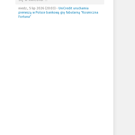
niedz., 5 lip 2026 (20:03)
•
UniCredit uruchamia
pierwszą w Polsce bankową grę fabularną “Kosmiczna
Fortuna”