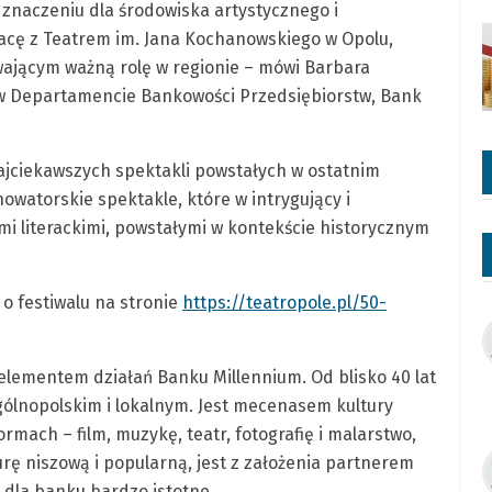
 znaczeniu dla środowiska artystycznego i
racę z Teatrem im. Jana Kochanowskiego w Opolu,
wającym ważną rolę w regionie – mówi Barbara
w Departamencie Bankowości Przedsiębiorstw, Bank
ajciekawszych spektakli powstałych w ostatnim
nowatorskie spektakle, które w intrygujący i
mi literackimi, powstałymi w kontekście historycznym
 o festiwalu na stronie
https://teatropole.pl/50-
elementem działań Banku Millennium. Od blisko 40 lat
ogólnopolskim i lokalnym. Jest mecenasem kultury
rmach – film, muzykę, teatr, fotografię i malarstwo,
turę niszową i popularną, jest z założenia partnerem
 dla banku bardzo istotne.