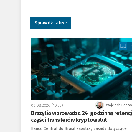
Sprawdź także:
a
08.08.2026 (10:35)
Wojciech Boczo
Brazylia wprowadza 24-godzinną retenc
części transferów kryptowalut
Banco Central do Brasil zaostrzy zasady dotyczące