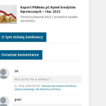
Raport PRNews.pl: Rynek kredytów
hipotecznych – I kw. 2022
Pierwszy kwartał 2022 r. przyniósł spadek
sprzedaży…
O tym mówią bankowcy
Ostatnie komentarze
SK
:
Ktoś już to ma w aplikacji ?
…
śr., 29 lip 2026 (10:13)
•
Revolut wprowadza fundusze
rynku prywatnego dla klientów w Polsce
gość
: