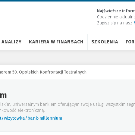
Najświeższe inform
Codziennie aktualn
Zapisz się na nasz
ANALIZY
KARIERA W FINANSACH
SZKOLENIA
FO
erem 50. Opolskich Konfrontacji Teatralnych
um
lskim, uniwersalnym bankiem oferującym swoje usługi wszystkim seg
nkowość elektroniczną.
rt/wizytowka/bank-millennium