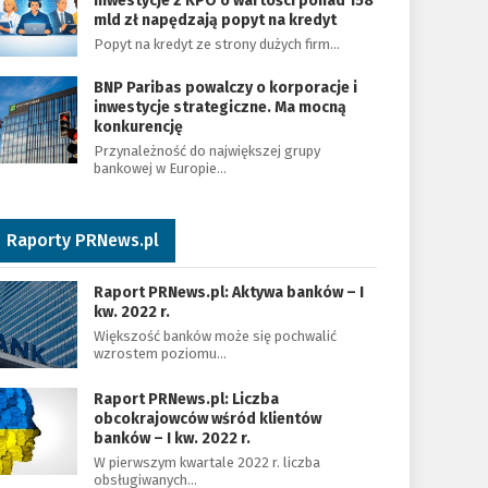
Inwestycje z KPO o wartości ponad 158
mld zł napędzają popyt na kredyt
Popyt na kredyt ze strony dużych firm…
BNP Paribas powalczy o korporacje i
inwestycje strategiczne. Ma mocną
konkurencję
Przynależność do największej grupy
bankowej w Europie…
Raporty PRNews.pl
Raport PRNews.pl: Aktywa banków – I
kw. 2022 r.
Większość banków może się pochwalić
wzrostem poziomu…
Raport PRNews.pl: Liczba
obcokrajowców wśród klientów
banków – I kw. 2022 r.
W pierwszym kwartale 2022 r. liczba
obsługiwanych…