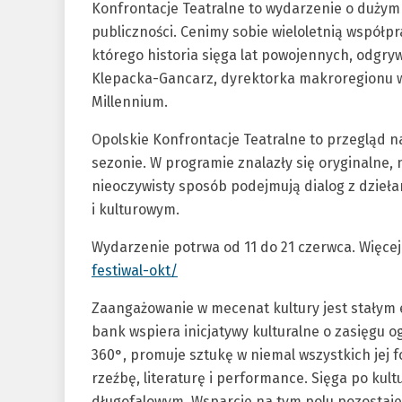
Konfrontacje Teatralne to wydarzenie o dużym
publiczności. Cenimy sobie wieloletnią współp
którego historia sięga lat powojennych, odgry
Klepacka-Gancarz, dyrektorka makroregionu 
Millennium.
Opolskie Konfrontacje Teatralne to przegląd n
sezonie. W programie znalazły się oryginalne, 
nieoczywisty sposób podejmują dialog z dzieła
i kulturowym.
Wydarzenie potrwa od 11 do 21 czerwca. Więcej
festiwal-okt/
Zaangażowanie w mecenat kultury jest stałym 
bank wspiera inicjatywy kulturalne o zasięgu 
360°, promuje sztukę w niemal wszystkich jej fo
rzeźbę, literaturę i performance. Sięga po kul
długofalowym. Wsparcie na tym polu pozostaje