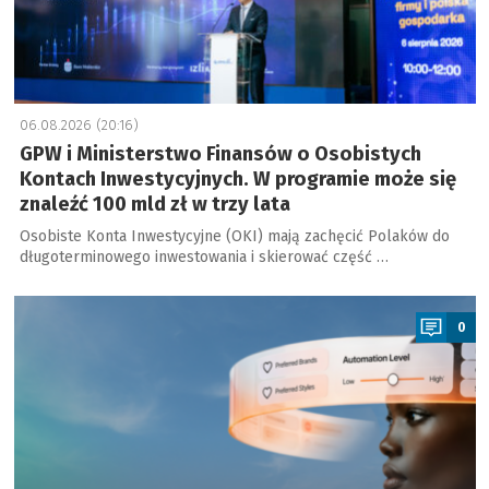
06.08.2026 (20:16)
GPW i Ministerstwo Finansów o Osobistych
Kontach Inwestycyjnych. W programie może się
znaleźć 100 mld zł w trzy lata
Osobiste Konta Inwestycyjne (OKI) mają zachęcić Polaków do
długoterminowego inwestowania i skierować część …
a
0