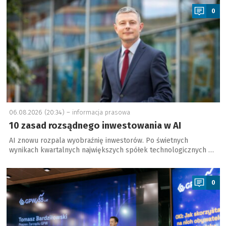
0
06.08.2026 (20:34) –
informacja prasowa
10 zasad rozsądnego inwestowania w AI
AI znowu rozpala wyobraźnię inwestorów. Po świetnych
wynikach kwartalnych największych spółek technologicznych …
a
0