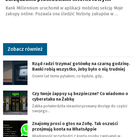
Bank Millennium uruchomił w aplikacji mobilnej sekcję Moje
zakupy online. Pozwala ona śledzić historię zakupów w …
Zobacz również
Rząd radzi trzymać gotówkę na czarną godzinę.
Banki robią wszystko, żeby było o nią trudniej
Osiem lat temu pytałem, co będzie, gdy…
Czy twoje żappsy są bezpieczne? Co wiadomo o
cyberataku na Żabkę
Żabka potwierdziła nieautoryzowany dostęp do części
swojego…
Znajomy prosi o głos na Zofię. Tak oszuści
przejmują konta na WhatsAppie
Wiadomość przychodzi z konta osoby zapisanej w…