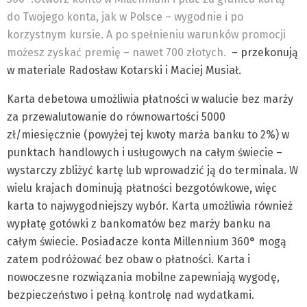
do Twojego konta, jak w Polsce – wygodnie i po
korzystnym kursie. A po spełnieniu warunków promocji
możesz zyskać premię – nawet 700 złotych.
– przekonują
w materiale Radosław Kotarski i Maciej Musiał.
Karta debetowa umożliwia płatności w walucie bez marży
za przewalutowanie do równowartości 5000
zł/miesięcznie (powyżej tej kwoty marża banku to 2%) w
punktach handlowych i usługowych na całym świecie –
wystarczy zbliżyć kartę lub wprowadzić ją do terminala. W
wielu krajach dominują płatności bezgotówkowe, więc
karta to najwygodniejszy wybór. Karta umożliwia również
wypłatę gotówki z bankomatów bez marży banku na
całym świecie. Posiadacze konta Millennium 360
°
mogą
zatem podróżować bez obaw o płatności. Karta i
nowoczesne rozwiązania mobilne zapewniają wygodę,
bezpieczeństwo i pełną kontrolę nad wydatkami.