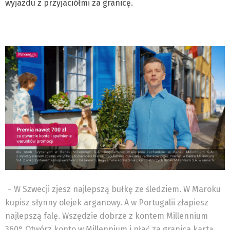
wyjazdu z przyjaciółmi za granicę.
– W Szwecji zjesz najlepszą bułkę ze śledziem. W Maroku
kupisz słynny olejek arganowy. A w Portugalii złapiesz
najlepszą falę. Wszędzie dobrze z kontem Millennium
360°.Otwórz konto w Millennium i płać za granica kartą