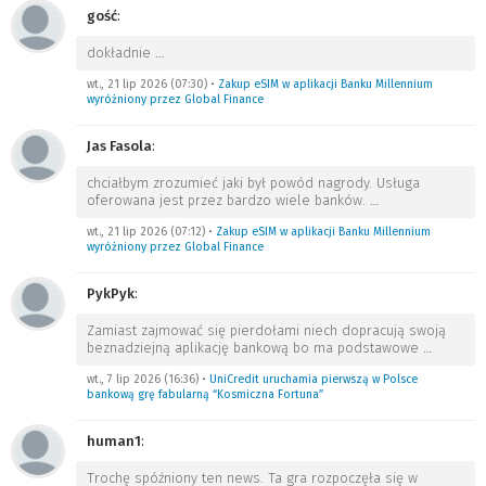
gość
:
dokładnie
…
wt., 21 lip 2026 (07:30)
•
Zakup eSIM w aplikacji Banku Millennium
wyróżniony przez Global Finance
Jas Fasola
:
chciałbym zrozumieć jaki był powód nagrody. Usługa
oferowana jest przez bardzo wiele banków.
…
wt., 21 lip 2026 (07:12)
•
Zakup eSIM w aplikacji Banku Millennium
wyróżniony przez Global Finance
PykPyk
:
Zamiast zajmować się pierdołami niech dopracują swoją
beznadziejną aplikację bankową bo ma podstawowe
…
wt., 7 lip 2026 (16:36)
•
UniCredit uruchamia pierwszą w Polsce
bankową grę fabularną “Kosmiczna Fortuna”
human1
:
Trochę spóźniony ten news. Ta gra rozpoczęła się w