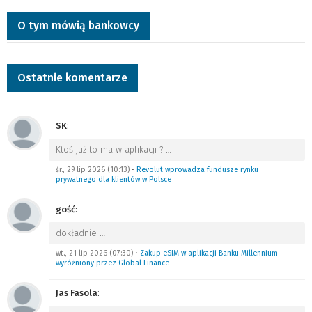
O tym mówią bankowcy
Ostatnie komentarze
SK
:
Ktoś już to ma w aplikacji ?
…
śr., 29 lip 2026 (10:13)
•
Revolut wprowadza fundusze rynku
prywatnego dla klientów w Polsce
gość
:
dokładnie
…
wt., 21 lip 2026 (07:30)
•
Zakup eSIM w aplikacji Banku Millennium
wyróżniony przez Global Finance
Jas Fasola
: