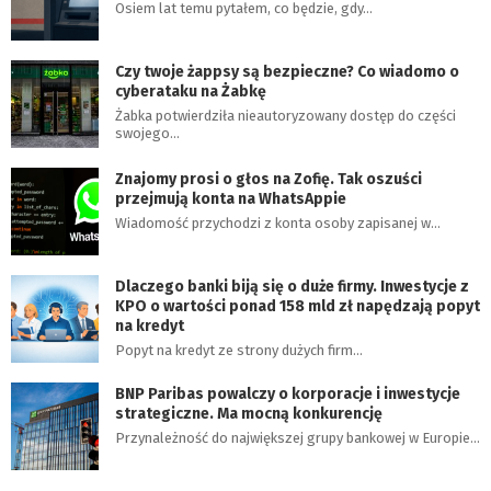
Osiem lat temu pytałem, co będzie, gdy…
Czy twoje żappsy są bezpieczne? Co wiadomo o
cyberataku na Żabkę
Żabka potwierdziła nieautoryzowany dostęp do części
swojego…
Znajomy prosi o głos na Zofię. Tak oszuści
przejmują konta na WhatsAppie
Wiadomość przychodzi z konta osoby zapisanej w…
Dlaczego banki biją się o duże firmy. Inwestycje z
KPO o wartości ponad 158 mld zł napędzają popyt
na kredyt
Popyt na kredyt ze strony dużych firm…
BNP Paribas powalczy o korporacje i inwestycje
strategiczne. Ma mocną konkurencję
Przynależność do największej grupy bankowej w Europie…