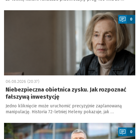
a
0
06.08.2026 (20:37)
Niebezpieczna obietnica zysku. Jak rozpoznać
fałszywą inwestycję
Jedno kliknięcie może uruchomić precyzyjnie zaplanowaną
manipulację. Historia 72-letniej Heleny pokazuje, jak …
a
0