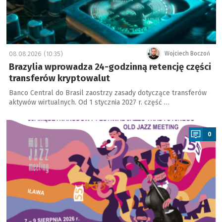
08.08.2026 (10:35)
Wojciech Boczoń
Brazylia wprowadza 24-godzinną retencję części
transferów kryptowalut
Banco Central do Brasil zaostrzy zasady dotyczące transferów
aktywów wirtualnych. Od 1 stycznia 2027 r. część …
a
0