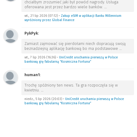
chciałbym zrozumieć jaki był powód nagrody. Usługa
oferowana jest przez bardzo wiele banków.
…
wt., 21 lip 2026 (07:12)
•
Zakup eSIM w aplikacji Banku Millennium
wyróżniony przez Global Finance
PykPyk
:
Zamiast zajmować się pierdołami niech dopracują swoją
beznadziejną aplikację bankową bo ma podstawowe
…
wt., 7 lip 2026 (16:36)
•
UniCredit uruchamia pierwszą w Polsce
bankową grę fabularną “Kosmiczna Fortuna”
human1
:
Trochę spóźniony ten news. Ta gra rozpoczęła się w
kwietniu.
…
niedz., 5 lip 2026 (20:03)
•
UniCredit uruchamia pierwszą w Polsce
bankową grę fabularną “Kosmiczna Fortuna”