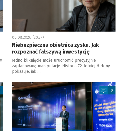
06.08.2026 (20:37)
Niebezpieczna obietnica zysku. Jak
rozpoznać fałszywą inwestycję
w
Jedno kliknięcie może uruchomić precyzyjnie
zaplanowaną manipulację. Historia 72-letniej Heleny
pokazuje, jak …
a
0
0