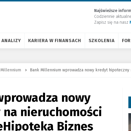
Najświeższe inform
Codziennie aktualn
Zapisz się na nasz
ANALIZY
KARIERA W FINANSACH
SZKOLENIA
FO
 Millennium
Bank Millennium wprowadza nowy kredyt hipoteczny 
 wprowadza nowy
y na nieruchomości
eHipoteka Biznes