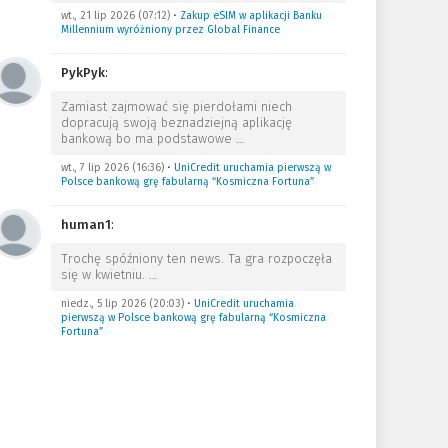
wt., 21 lip 2026 (07:12)
•
Zakup eSIM w aplikacji Banku
Millennium wyróżniony przez Global Finance
PykPyk
:
Zamiast zajmować się pierdołami niech
dopracują swoją beznadziejną aplikację
bankową bo ma podstawowe
…
wt., 7 lip 2026 (16:36)
•
UniCredit uruchamia pierwszą w
Polsce bankową grę fabularną “Kosmiczna Fortuna”
human1
:
Trochę spóźniony ten news. Ta gra rozpoczęła
się w kwietniu.
…
niedz., 5 lip 2026 (20:03)
•
UniCredit uruchamia
pierwszą w Polsce bankową grę fabularną “Kosmiczna
Fortuna”