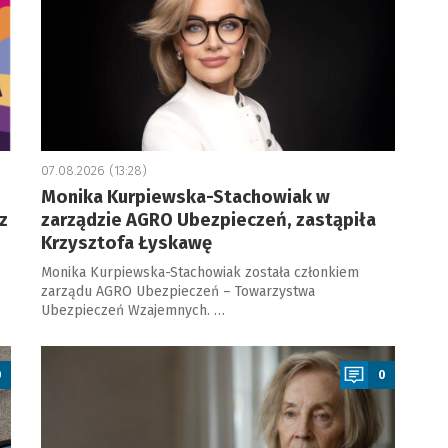
07.08.2026 (13:28)
Monika Kurpiewska-Stachowiak w
z
zarządzie AGRO Ubezpieczeń, zastąpiła
Krzysztofa Łyskawę
Monika Kurpiewska-Stachowiak została członkiem
zarządu AGRO Ubezpieczeń – Towarzystwa
Ubezpieczeń Wzajemnych. …
a
0
0