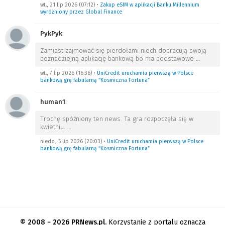
wt., 21 lip 2026 (07:12)
•
Zakup eSIM w aplikacji Banku Millennium
wyróżniony przez Global Finance
PykPyk
:
Zamiast zajmować się pierdołami niech dopracują swoją
beznadziejną aplikację bankową bo ma podstawowe
…
wt., 7 lip 2026 (16:36)
•
UniCredit uruchamia pierwszą w Polsce
bankową grę fabularną “Kosmiczna Fortuna”
human1
:
Trochę spóźniony ten news. Ta gra rozpoczęła się w
kwietniu.
…
niedz., 5 lip 2026 (20:03)
•
UniCredit uruchamia pierwszą w Polsce
bankową grę fabularną “Kosmiczna Fortuna”
© 2008 − 2026 PRNews.pl.
Korzystanie z portalu oznacza