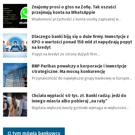
Znajomy prosi o głos na Zofię. Tak oszuści
przejmują konta na WhatsAppie
Wiadomość przychodzi z konta osoby zapisanej w…
Dlaczego banki biją się o duże firmy. Inwestycje z
KPO o wartości ponad 158 mld zł napędzają popyt
na kredyt
Popyt na kredyt ze strony dużych firm…
BNP Paribas powalczy o korporacje i inwestycje
strategiczne. Ma mocną konkurencję
Przynależność do największej grupy bankowej w Europie…
Chciała wypłacić 40 tys. zł. Banki radzą: jedź do
innego miasta albo pobieraj „na raty”
Wypłata większej kwoty gotówki wymaga w większości…
O tym mówią bankowcy