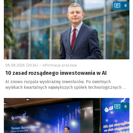
0
06.08.2026 (20:34) –
informacja prasowa
10 zasad rozsądnego inwestowania w AI
AI znowu rozpala wyobraźnię inwestorów. Po świetnych
wynikach kwartalnych największych spółek technologicznych …
a
0