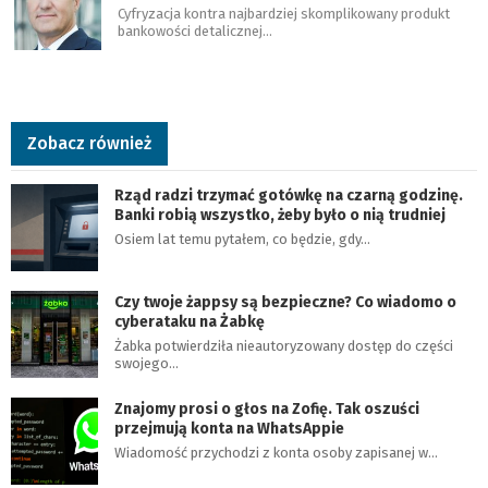
Cyfryzacja kontra najbardziej skomplikowany produkt
bankowości detalicznej…
Zobacz również
Rząd radzi trzymać gotówkę na czarną godzinę.
Banki robią wszystko, żeby było o nią trudniej
Osiem lat temu pytałem, co będzie, gdy…
Czy twoje żappsy są bezpieczne? Co wiadomo o
cyberataku na Żabkę
Żabka potwierdziła nieautoryzowany dostęp do części
swojego…
Znajomy prosi o głos na Zofię. Tak oszuści
przejmują konta na WhatsAppie
Wiadomość przychodzi z konta osoby zapisanej w…