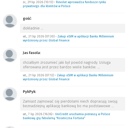
śr., 29 lip 2026 (10:13)
•
Revolut wprowadza fundusze rynku
prywatnego dla klientów w Polsce
gość
:
dokładnie
…
wt., 21 lip 2026 (07:30)
•
Zakup eSIM w aplikacji Banku Millennium
wyróżniony przez Global Finance
Jas Fasola
:
chciałbym zrozumieć jaki był powód nagrody. Usługa
oferowana jest przez bardzo wiele banków.
…
wt., 21 lip 2026 (07:12)
•
Zakup eSIM w aplikacji Banku Millennium
wyróżniony przez Global Finance
PykPyk
:
Zamiast zajmować się pierdołami niech dopracują swoją
beznadziejną aplikację bankową bo ma podstawowe
…
wt., 7 lip 2026 (16:36)
•
UniCredit uruchamia pierwszą w Polsce
bankową grę fabularną “Kosmiczna Fortuna”