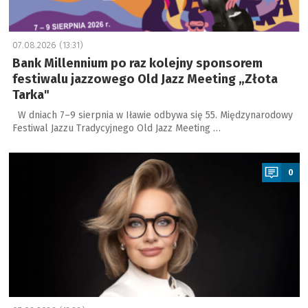
07.08.2026 (13:31)
Bank Millennium po raz kolejny sponsorem
festiwalu jazzowego Old Jazz Meeting „Złota
Tarka"
W dniach 7–9 sierpnia w Iławie odbywa się 55. Międzynarodowy
Festiwal Jazzu Tradycyjnego Old Jazz Meeting …
a
0