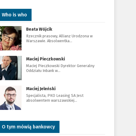
Who is who
Beata Wójcik
Rzecznik prasowy, Allianz Urodzona w
Warszawie. Absolwentka…
Maciej Pieczkowski
Maciej Pieczkowski Dyrektor Generalny
Oddziału Inbank w…
Maciej Jeleński
Specjalista, PKO Leasing SA Jest
absolwentem warszawskiej…
O tym mówią bankowcy