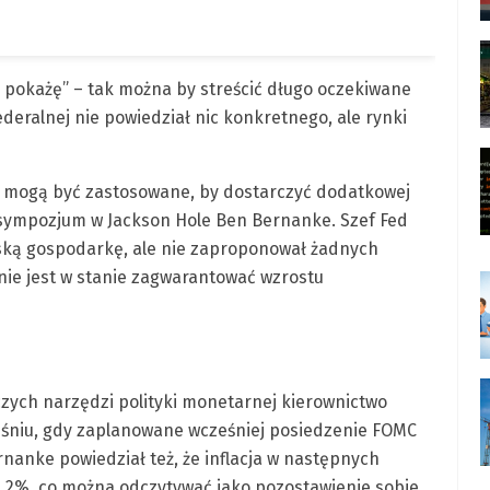
 pokażę” – tak można by streścić długo oczekiwane
eralnej nie powiedział nic konkretnego, ale rynki
e mogą być zastosowane, by dostarczyć dodatkowej
e sympozjum w Jackson Hole Ben Bernanke. Szef Fed
ką gospodarkę, ale nie zaproponował żadnych
 nie jest w stanie zagwarantować wzrostu
ych narzędzi polityki monetarnej kierownictwo
śniu, gdy zaplanowane wcześniej posiedzenie FOMC
nanke powiedział też, że inflacja w następnych
j 2%, co można odczytywać jako pozostawienie sobie