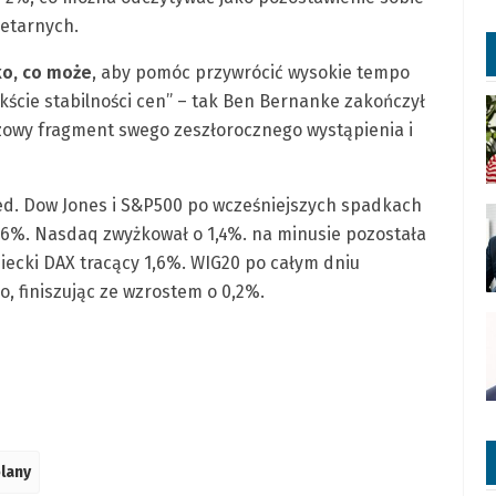
etarnych.
ko, co może
, aby pomóc przywrócić wysokie tempo
ście stabilności cen” – tak Ben Bernanke zakończył
zowy fragment swego zeszłorocznego wystąpienia i
Fed. Dow Jones i S&P500 po wcześniejszych spadkach
 0,6%. Nasdaq zwyżkował o 1,4%. na minusie pozostała
miecki DAX tracący 1,6%. WIG20 po całym dniu
, finiszując ze wzrostem o 0,2%.
lany