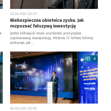
06.08.2026 (20:37)
Niebezpieczna obietnica zysku. Jak
rozpoznać fałszywą inwestycję
w
Jedno kliknięcie może uruchomić precyzyjnie
zaplanowaną manipulację. Historia 72-letniej Heleny
pokazuje, jak …
a
0
0
06.08.2026 (20:16)