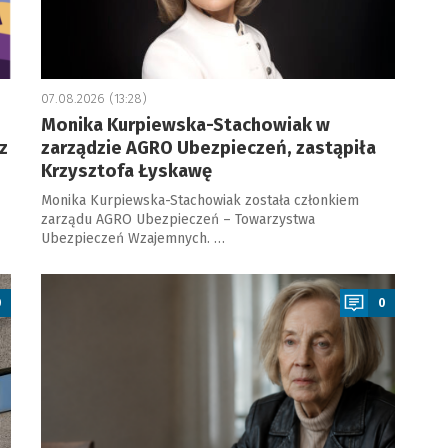
07.08.2026 (13:28)
Monika Kurpiewska-Stachowiak w
z
zarządzie AGRO Ubezpieczeń, zastąpiła
Krzysztofa Łyskawę
Monika Kurpiewska-Stachowiak została członkiem
zarządu AGRO Ubezpieczeń – Towarzystwa
Ubezpieczeń Wzajemnych. …
a
0
0