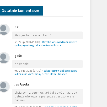
Ostatnie komentarze
SK
:
Ktoś już to ma w aplikacji ?
…
śr., 29 lip 2026 (10:13)
•
Revolut wprowadza fundusze
rynku prywatnego dla klientów w Polsce
gość
:
dokładnie
…
wt., 21 lip 2026 (07:30)
•
Zakup eSIM w aplikacji Banku
Millennium wyróżniony przez Global Finance
Jas Fasola
:
chciałbym zrozumieć jaki był powód nagrody.
Usługa oferowana jest przez bardzo wiele
banków.
…