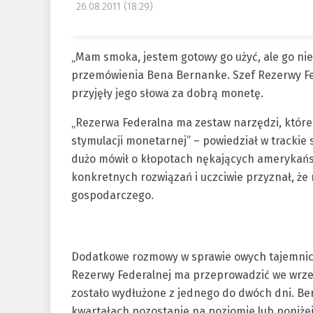
26.08.2011 (18:29)
„Mam smoka, jestem gotowy go użyć, ale go nie
przemówienia Bena Bernanke. Szef Rezerwy Fed
przyjęły jego słowa za dobrą monetę.
„Rezerwa Federalna ma zestaw narzędzi, któr
stymulacji monetarnej” – powiedział w tracki
dużo mówił o kłopotach nękających amerykańs
konkretnych rozwiązań i uczciwie przyznał, że
gospodarczego.
Dodatkowe rozmowy w sprawie owych tajemnicz
Rezerwy Federalnej ma przeprowadzić we wrze
zostało wydłużone z jednego do dwóch dni. Ber
kwartałach pozostanie na poziomie lub poniże