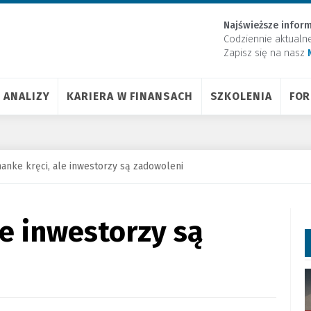
Najświeższe inform
Codziennie aktualn
Zapisz się na nasz
ANALIZY
KARIERA W FINANSACH
SZKOLENIA
FO
anke kręci, ale inwestorzy są zadowoleni
le inwestorzy są