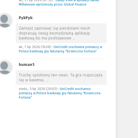
wt., 21 lip 2026 (07:12)
•
Zakup eSIM w aplikacji Banku
Millennium wyróżniony przez Global Finance
PykPyk
:
Zamiast zajmować się pierdołami niech
dopracują swoją beznadziejną aplikację
bankową bo ma podstawowe
…
wt., 7 lip 2026 (16:36)
•
UniCredit uruchamia pierwszą w
Polsce bankową grę fabularną “Kosmiczna Fortuna”
human1
:
Trochę spóźniony ten news. Ta gra rozpoczęła
się w kwietniu.
…
niedz., 5 lip 2026 (20:03)
•
UniCredit uruchamia
pierwszą w Polsce bankową grę fabularną “Kosmiczna
Fortuna”