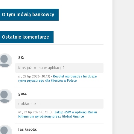
O tym mówią bankowcy
Ostatnie komentarze
SK
:
Ktoś już to ma w aplikacji ?
…
śr., 29 lip 2026 (10:13)
•
Revolut wprowadza fundusze
rynku prywatnego dla klientów w Polsce
gość
:
dokładnie
…
wt., 21 lip 2026 (07:30)
•
Zakup eSIM w aplikacji Banku
Millennium wyróżniony przez Global Finance
Jas Fasola
: