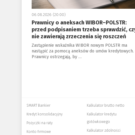
06.08.2026 (20:00)
Prawnicy o aneksach WIBOR–POLSTR:
przed podpisaniem trzeba sprawdzić, cz
nie zawierają zrzeczenia się roszczeń
Zastąpienie wskaźnika WIBOR nowym POLSTR ma
nastąpić za pomocą aneksów do umów kredytowych.
Prawnicy ostrzegają, by …
SMART Bankier
Kalkulator brutto netto
Kredyt konsolidacyjny
Kalkulator kredytu
gotówkowego
Pożyczki na raty
Kalkulator zdolności
Konto firmowe