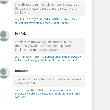
chciałbym zrozumieć jaki był powód nagrody.
Usługa oferowana jest przez bardzo wiele
banków.
…
wt., 21 lip 2026 (07:12)
•
Zakup eSIM w aplikacji Banku
Millennium wyróżniony przez Global Finance
PykPyk
:
Zamiast zajmować się pierdołami niech
dopracują swoją beznadziejną aplikację
bankową bo ma podstawowe
…
wt., 7 lip 2026 (16:36)
•
UniCredit uruchamia pierwszą w
Polsce bankową grę fabularną “Kosmiczna Fortuna”
human1
:
Trochę spóźniony ten news. Ta gra rozpoczęła
się w kwietniu.
…
niedz., 5 lip 2026 (20:03)
•
UniCredit uruchamia
pierwszą w Polsce bankową grę fabularną “Kosmiczna
Fortuna”