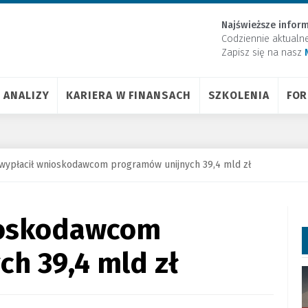
Najświeższe inform
Codziennie aktualn
Zapisz się na nasz
ANALIZY
KARIERA W FINANSACH
SZKOLENIA
FO
wypłacił wnioskodawcom programów unijnych 39,4 mld zł
ioskodawcom
h 39,4 mld zł