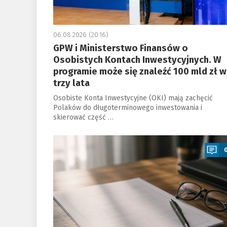
06.08.2026 (20:16)
GPW i Ministerstwo Finansów o
Osobistych Kontach Inwestycyjnych. W
programie może się znaleźć 100 mld zł w
trzy lata
Osobiste Konta Inwestycyjne (OKI) mają zachęcić
Polaków do długoterminowego inwestowania i
skierować część …
a