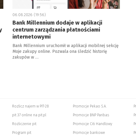
06.08.2026 (19:56)
Bank Millennium dodaje w aplikacji
y
centrum zarządzania płatnościami
internetowymi
Bank Millennium uruchomił w aplikacji mobilnej sekcję
Moje zakupy online. Pozwala ona śledzić historię
zakupów w …
Rozlicz najem w PIT-28
Promocje Pekao S.A.
P
pit 37 online na pit.pl
Promocje BNP Paribas
P
Rozliczenie pit
Promocje Citi Handlowy
P
Program pit
Promocje bankowe
P