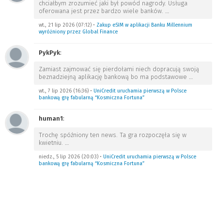
chciałbym zrozumieć jaki był powód nagrody. Usługa
oferowana jest przez bardzo wiele banków.
…
wt., 21 lip 2026 (07:12)
•
Zakup eSIM w aplikacji Banku Millennium
wyróżniony przez Global Finance
PykPyk
:
Zamiast zajmować się pierdołami niech dopracują swoją
beznadziejną aplikację bankową bo ma podstawowe
…
wt., 7 lip 2026 (16:36)
•
UniCredit uruchamia pierwszą w Polsce
bankową grę fabularną “Kosmiczna Fortuna”
human1
:
Trochę spóźniony ten news. Ta gra rozpoczęła się w
kwietniu.
…
niedz., 5 lip 2026 (20:03)
•
UniCredit uruchamia pierwszą w Polsce
bankową grę fabularną “Kosmiczna Fortuna”