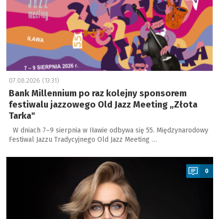
07.08.2026 (13:31)
Bank Millennium po raz kolejny sponsorem
festiwalu jazzowego Old Jazz Meeting „Złota
Tarka"
W dniach 7–9 sierpnia w Iławie odbywa się 55. Międzynarodowy
Festiwal Jazzu Tradycyjnego Old Jazz Meeting …
a
0