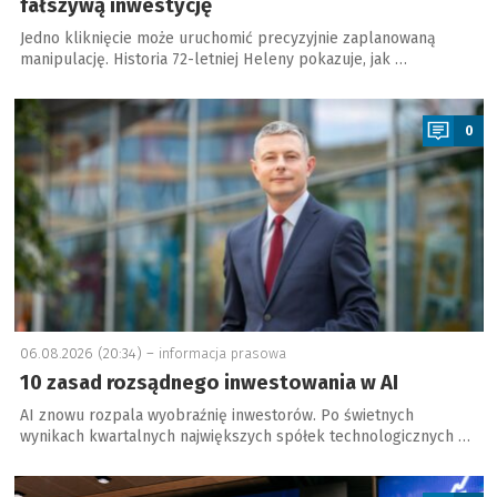
fałszywą inwestycję
Jedno kliknięcie może uruchomić precyzyjnie zaplanowaną
manipulację. Historia 72-letniej Heleny pokazuje, jak …
a
0
06.08.2026 (20:34) –
informacja prasowa
10 zasad rozsądnego inwestowania w AI
AI znowu rozpala wyobraźnię inwestorów. Po świetnych
wynikach kwartalnych największych spółek technologicznych …
a