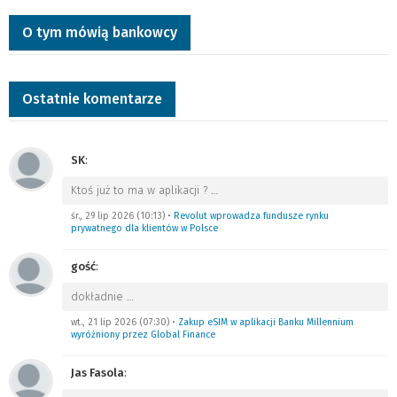
O tym mówią bankowcy
Ostatnie komentarze
SK
:
Ktoś już to ma w aplikacji ?
…
śr., 29 lip 2026 (10:13)
•
Revolut wprowadza fundusze rynku
prywatnego dla klientów w Polsce
gość
:
dokładnie
…
wt., 21 lip 2026 (07:30)
•
Zakup eSIM w aplikacji Banku Millennium
wyróżniony przez Global Finance
Jas Fasola
: