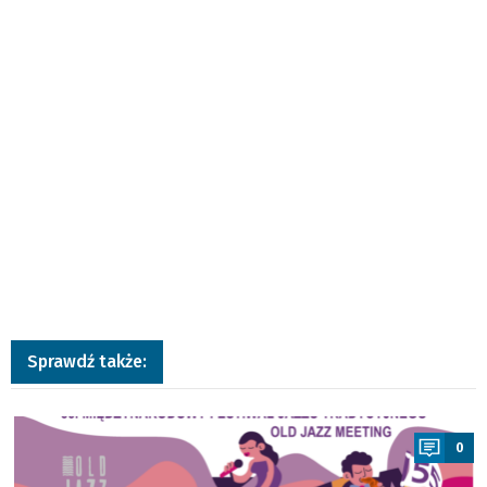
Sprawdź także:
a
0