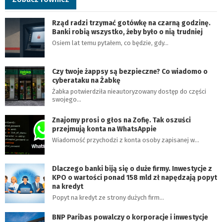
Rząd radzi trzymać gotówkę na czarną godzinę.
Banki robią wszystko, żeby było o nią trudniej
Osiem lat temu pytałem, co będzie, gdy…
Czy twoje żappsy są bezpieczne? Co wiadomo o
cyberataku na Żabkę
Żabka potwierdziła nieautoryzowany dostęp do części
swojego…
Znajomy prosi o głos na Zofię. Tak oszuści
przejmują konta na WhatsAppie
Wiadomość przychodzi z konta osoby zapisanej w…
Dlaczego banki biją się o duże firmy. Inwestycje z
KPO o wartości ponad 158 mld zł napędzają popyt
na kredyt
Popyt na kredyt ze strony dużych firm…
BNP Paribas powalczy o korporacje i inwestycje