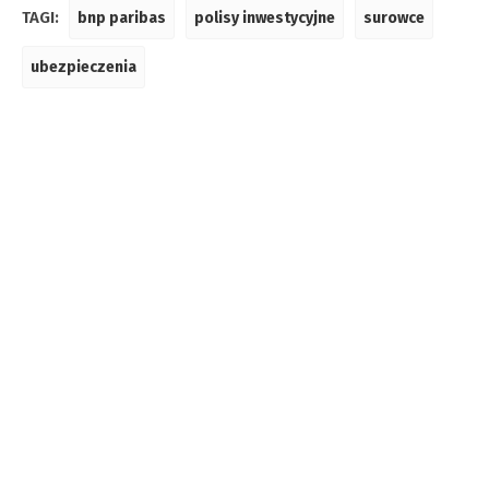
TAGI:
bnp paribas
polisy inwestycyjne
surowce
ubezpieczenia