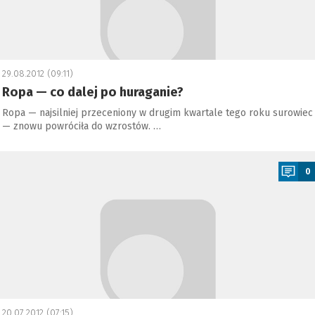
29.08.2012 (09:11)
Ropa — co dalej po huraganie?
Ropa — najsilniej przeceniony w drugim kwartale tego roku surowiec
— znowu powróciła do wzrostów. …
a
0
20.07.2012 (07:15)