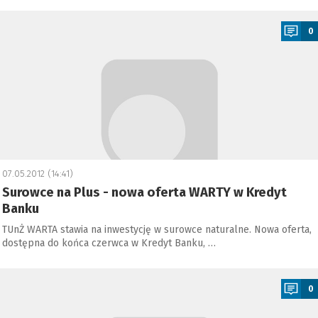
a
0
07.05.2012 (14:41)
Surowce na Plus - nowa oferta WARTY w Kredyt
Banku
TUnŻ WARTA stawia na inwestycję w surowce naturalne. Nowa oferta,
dostępna do końca czerwca w Kredyt Banku, …
a
0