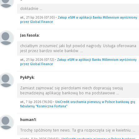
dokładnie
…
wt., 21 lip 2026 (07:30)
•
Zakup eSIM w aplikacji Banku Millennium wyróżniony
przez Global Finance
Jas Fasola
:
chciałbym zrozumieć jaki był powód nagrody. Usługa oferowana
jest przez bardzo wiele banków.
…
wt., 21 lip 2026 (07:12)
•
Zakup eSIM w aplikacji Banku Millennium wyróżniony
przez Global Finance
PykPyk
:
Zamiast zajmować się pierdołami niech dopracują swoją
beznadziejną aplikację bankową bo ma podstawowe
…
wt., 7 lip 2026 (16:36)
•
UniCredit uruchamia pierwszą w Polsce bankową grę
fabularną “Kosmiczna Fortuna”
human1
:
Trochę spóźniony ten news. Ta gra rozpoczęła się w kwietniu.
…