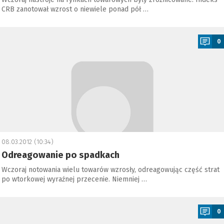
CRB zanotował wzrost o niewiele ponad pół …
a
0
08.03.2012 (10:34)
Odreagowanie po spadkach
Wczoraj notowania wielu towarów wzrosły, odreagowując część strat
po wtorkowej wyraźnej przecenie. Niemniej …
a
0