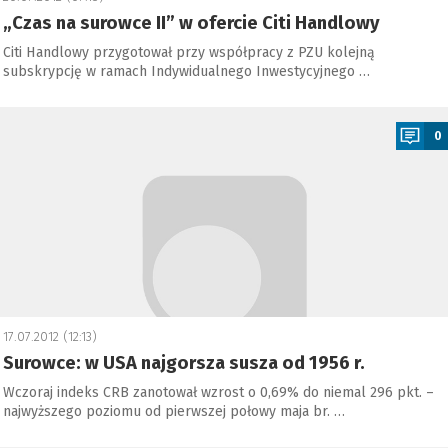
„Czas na surowce II” w ofercie Citi Handlowy
Citi Handlowy przygotował przy współpracy z PZU kolejną
subskrypcję w ramach Indywidualnego Inwestycyjnego …
a
0
17.07.2012 (12:13)
Surowce: w USA najgorsza susza od 1956 r.
Wczoraj indeks CRB zanotował wzrost o 0,69% do niemal 296 pkt. –
najwyższego poziomu od pierwszej połowy maja br. …
a