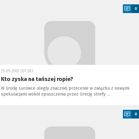
0
25.05.2012 (07:26)
Kto zyska na tańszej ropie?
W środę surowce uległy znacznej przecenie w związku z nowymi
spekulacjami wokół opuszczenia przez Grecję strefy …
a
0