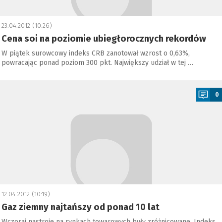
23.04.2012 (10:26)
Cena soi na poziomie ubiegłorocznych rekordów
W piątek surowcowy indeks CRB zanotował wzrost o 0,63%,
powracając ponad poziom 300 pkt. Największy udział w tej …
a
0
12.04.2012 (10:19)
Gaz ziemny najtańszy od ponad 10 lat
Wczoraj nastroje na rynkach towarowych były zróżnicowane. Indeks