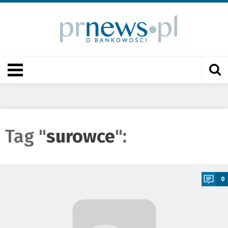
Tag "
surowce
":
a
0