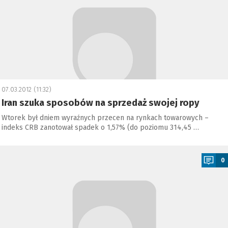
07.03.2012 (11:32)
Iran szuka sposobów na sprzedaż swojej ropy
Wtorek był dniem wyraźnych przecen na rynkach towarowych –
indeks CRB zanotował spadek o 1,57% (do poziomu 314,45 …
a
0