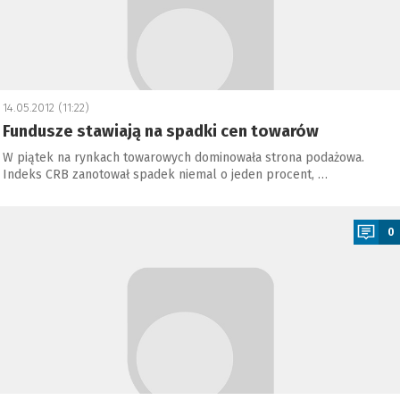
14.05.2012 (11:22)
Fundusze stawiają na spadki cen towarów
W piątek na rynkach towarowych dominowała strona podażowa.
Indeks CRB zanotował spadek niemal o jeden procent, …
a
0