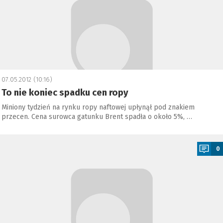
07.05.2012 (10:16)
To nie koniec spadku cen ropy
Miniony tydzień na rynku ropy naftowej upłynął pod znakiem
przecen. Cena surowca gatunku Brent spadła o około 5%, …
a
0