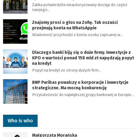
Żabka potwierdziła nieautoryzowany dostęp do części
swojego…
Znajomy prosi o głos na Zofię. Tak oszuści
przejmują konta na WhatsAppie
Wiadomość przychodzi z konta osoby zapisanej w…
Dlaczego banki biją się o duże firmy. Inwestycje z
KPO o wartości ponad 158 mld zł napędzają popyt
na kredyt
Popyt na kredyt ze strony dużych firm…
BNP Paribas powalczy o korporacje i inwestycje
strategiczne. Ma mocną konkurencję
Przynależność do największej grupy bankowej w Europie…
Who is who
Małgorzata Morańska