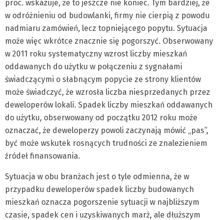
proc. wskazuje, że to jeszcze nie koniec. Tym bardziej, że
w odróżnieniu od budowlanki, firmy nie cierpią z powodu
nadmiaru zamówień, lecz topniejącego popytu. Sytuacja
może więc wkrótce znacznie się pogorszyć. Obserwowany
w 2011 roku systematyczny wzrost liczby mieszkań
oddawanych do użytku w połączeniu z sygnałami
świadczącymi o słabnącym popycie ze strony klientów
może świadczyć, że wzrosła liczba niesprzedanych przez
deweloperów lokali. Spadek liczby mieszkań oddawanych
do użytku, obserwowany od początku 2012 roku może
oznaczać, że deweloperzy powoli zaczynają mówić „pas”,
być może wskutek rosnących trudności ze znalezieniem
źródeł finansowania.
Sytuacja w obu branżach jest o tyle odmienna, że w
przypadku deweloperów spadek liczby budowanych
mieszkań oznacza pogorszenie sytuacji w najbliższym
czasie, spadek cen i uzyskiwanych marż, ale dłuższym