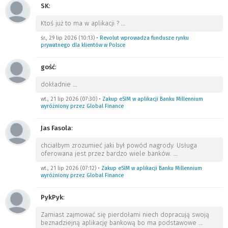
SK
:
Ktoś już to ma w aplikacji ?
…
śr., 29 lip 2026 (10:13)
•
Revolut wprowadza fundusze rynku
prywatnego dla klientów w Polsce
gość
:
dokładnie
…
wt., 21 lip 2026 (07:30)
•
Zakup eSIM w aplikacji Banku Millennium
wyróżniony przez Global Finance
Jas Fasola
:
chciałbym zrozumieć jaki był powód nagrody. Usługa
oferowana jest przez bardzo wiele banków.
…
wt., 21 lip 2026 (07:12)
•
Zakup eSIM w aplikacji Banku Millennium
wyróżniony przez Global Finance
PykPyk
:
Zamiast zajmować się pierdołami niech dopracują swoją
beznadziejną aplikację bankową bo ma podstawowe
…