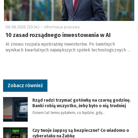
06.08.2026 (20:34) –
informacja prasowa
10 zasad rozsądnego inwestowania w AI
AI znowu rozpala wyobraźnię inwestorów. Po świetnych
wynikach kwartalnych największych spółek technologicznych …
Zobacz również
Rząd radzi trzymać gotówkę na czarną godzinę.
Banki robią wszystko, żeby było o nią trudniej
Osiem lat temu pytałem, co będzie, gdy…
Czy twoje żappsy są bezpieczne? Co wiadomo o
cyberataku na Żabkę