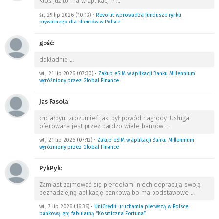
Ktoś już to ma w aplikacji ?
…
śr., 29 lip 2026 (10:13)
•
Revolut wprowadza fundusze rynku
prywatnego dla klientów w Polsce
gość
:
dokładnie
…
wt., 21 lip 2026 (07:30)
•
Zakup eSIM w aplikacji Banku Millennium
wyróżniony przez Global Finance
Jas Fasola
:
chciałbym zrozumieć jaki był powód nagrody. Usługa
oferowana jest przez bardzo wiele banków.
…
wt., 21 lip 2026 (07:12)
•
Zakup eSIM w aplikacji Banku Millennium
wyróżniony przez Global Finance
PykPyk
:
Zamiast zajmować się pierdołami niech dopracują swoją
beznadziejną aplikację bankową bo ma podstawowe
…
wt., 7 lip 2026 (16:36)
•
UniCredit uruchamia pierwszą w Polsce
bankową grę fabularną “Kosmiczna Fortuna”