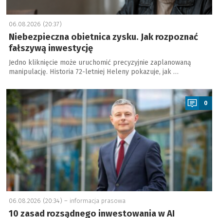
06.08.2026 (20:37)
Niebezpieczna obietnica zysku. Jak rozpoznać
fałszywą inwestycję
Jedno kliknięcie może uruchomić precyzyjnie zaplanowaną
manipulację. Historia 72-letniej Heleny pokazuje, jak …
a
0
06.08.2026 (20:34) –
informacja prasowa
10 zasad rozsądnego inwestowania w AI