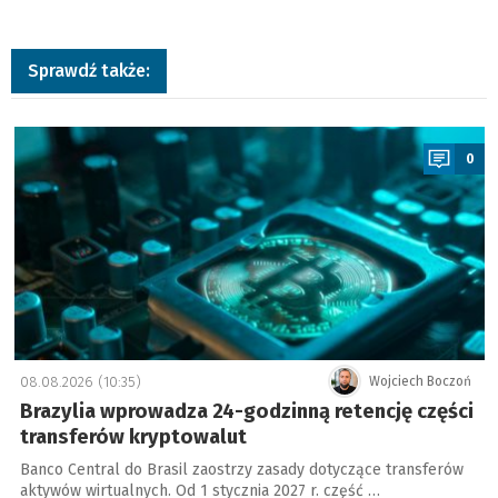
Sprawdź także:
a
0
08.08.2026 (10:35)
Wojciech Boczoń
Brazylia wprowadza 24-godzinną retencję części
transferów kryptowalut
Banco Central do Brasil zaostrzy zasady dotyczące transferów
aktywów wirtualnych. Od 1 stycznia 2027 r. część …