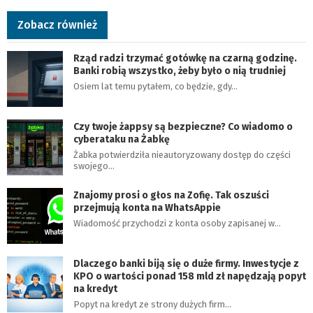
Zobacz również
Rząd radzi trzymać gotówkę na czarną godzinę.
Banki robią wszystko, żeby było o nią trudniej
Osiem lat temu pytałem, co będzie, gdy…
Czy twoje żappsy są bezpieczne? Co wiadomo o
cyberataku na Żabkę
Żabka potwierdziła nieautoryzowany dostęp do części
swojego…
Znajomy prosi o głos na Zofię. Tak oszuści
przejmują konta na WhatsAppie
Wiadomość przychodzi z konta osoby zapisanej w…
Dlaczego banki biją się o duże firmy. Inwestycje z
KPO o wartości ponad 158 mld zł napędzają popyt
na kredyt
Popyt na kredyt ze strony dużych firm…