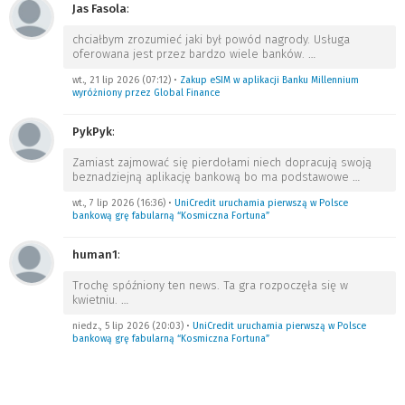
Jas Fasola
:
chciałbym zrozumieć jaki był powód nagrody. Usługa
oferowana jest przez bardzo wiele banków.
…
wt., 21 lip 2026 (07:12)
•
Zakup eSIM w aplikacji Banku Millennium
wyróżniony przez Global Finance
PykPyk
:
Zamiast zajmować się pierdołami niech dopracują swoją
beznadziejną aplikację bankową bo ma podstawowe
…
wt., 7 lip 2026 (16:36)
•
UniCredit uruchamia pierwszą w Polsce
bankową grę fabularną “Kosmiczna Fortuna”
human1
:
Trochę spóźniony ten news. Ta gra rozpoczęła się w
kwietniu.
…
niedz., 5 lip 2026 (20:03)
•
UniCredit uruchamia pierwszą w Polsce
bankową grę fabularną “Kosmiczna Fortuna”