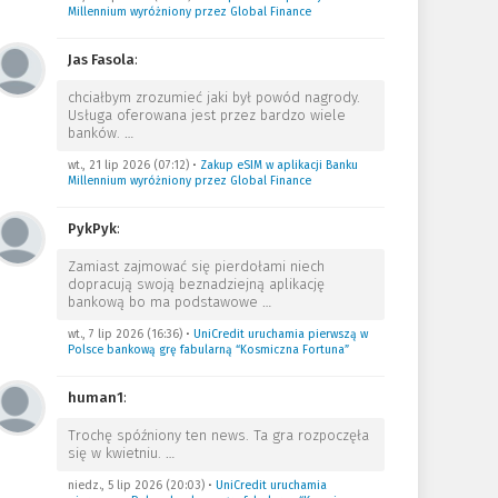
Millennium wyróżniony przez Global Finance
Jas Fasola
:
chciałbym zrozumieć jaki był powód nagrody.
Usługa oferowana jest przez bardzo wiele
banków.
…
wt., 21 lip 2026 (07:12)
•
Zakup eSIM w aplikacji Banku
Millennium wyróżniony przez Global Finance
PykPyk
:
Zamiast zajmować się pierdołami niech
dopracują swoją beznadziejną aplikację
bankową bo ma podstawowe
…
wt., 7 lip 2026 (16:36)
•
UniCredit uruchamia pierwszą w
Polsce bankową grę fabularną “Kosmiczna Fortuna”
human1
:
Trochę spóźniony ten news. Ta gra rozpoczęła
się w kwietniu.
…
niedz., 5 lip 2026 (20:03)
•
UniCredit uruchamia