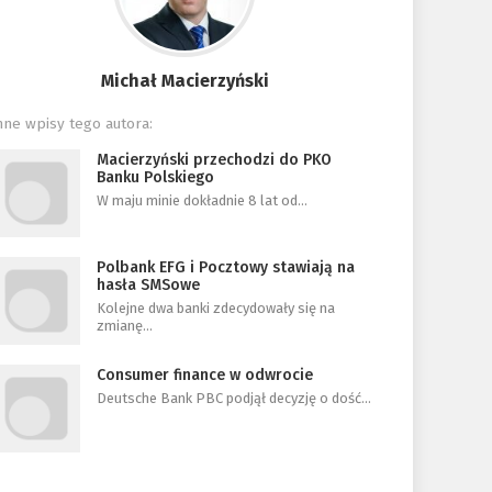
Michał Macierzyński
nne wpisy tego autora:
Macierzyński przechodzi do PKO
Banku Polskiego
W maju minie dokładnie 8 lat od…
Polbank EFG i Pocztowy stawiają na
hasła SMSowe
Kolejne dwa banki zdecydowały się na
zmianę…
Consumer finance w odwrocie
Deutsche Bank PBC podjął decyzję o dość…