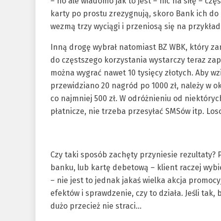
– no ale wiadomo jak to jest – nic na siłę – częś
karty po prostu zrezygnują, skoro Bank ich do
wezmą trzy wyciągi i przeniosą się na przykład
Inną drogę wybrał natomiast BZ WBK, który za
do częstszego korzystania wystarczy teraz zap
można wygrać nawet 10 tysięcy złotych. Aby wzi
przewidziano 20 nagród po 1000 zł, należy w ok
co najmniej 500 zł. W odróżnieniu od niektór
płatnicze, nie trzeba przesyłać SMSów itp. Lo
Czy taki sposób zachęty przyniesie rezultaty
banku, lub kartę debetową – klient raczej wy
– nie jest to jednak jakaś wielka akcja promo
efektów i sprawdzenie, czy to działa. Jeśli tak,
dużo przecież nie straci…