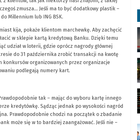
ć z klientów, tak jak niektórzy nasi znajomi, z takiej
 czegoś zmusza… Jeśli ma to być dodatkowy plastik –
 do Millennium lub ING BSK.
miast kija, pokaże klientom marchewkę. Aby zachęcić
łacić w sklepie kartą kredytową Banku. Dzięki temu
ąć udział w loterii, gdzie oprócz nagrody głównej
resie do 31 października zrobić transakcji na kwotę
ych konkursów organizowanych przez organizacje
sowaniu podlegają numery kart.
? Prawdopodobnie tak – mając do wyboru kartę innego
bierze kredytówkę. Sądząc jednak po wysokości nagród
cyjna. Prawdopodobnie chodzi na początek o zbadanie
 bank może się w to bardziej zaangażować. Jeśli nie –