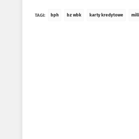
TAGI:
bph
bz wbk
karty kredytowe
mil