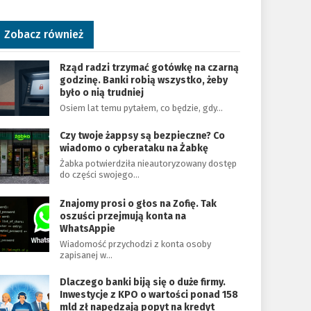
Zobacz również
Rząd radzi trzymać gotówkę na czarną
godzinę. Banki robią wszystko, żeby
było o nią trudniej
Osiem lat temu pytałem, co będzie, gdy…
Czy twoje żappsy są bezpieczne? Co
wiadomo o cyberataku na Żabkę
Żabka potwierdziła nieautoryzowany dostęp
do części swojego…
Znajomy prosi o głos na Zofię. Tak
oszuści przejmują konta na
WhatsAppie
Wiadomość przychodzi z konta osoby
zapisanej w…
Dlaczego banki biją się o duże firmy.
Inwestycje z KPO o wartości ponad 158
mld zł napędzają popyt na kredyt