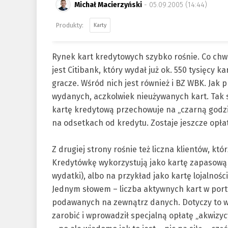
Michał Macierzyński
- 05.09.2005 (14:44)
Karty
Rynek kart kredytowych szybko rośnie. Co chwi
jest Citibank, który wydał już ok. 550 tysięcy k
gracze. Wśród nich jest również i BZ WBK.
Jak p
wydanych, aczkolwiek nieużywanych kart. Tak si
kartę kredytową przechowuje na „czarną godzin
na odsetkach od kredytu. Zostaje jeszcze opłat
Z drugiej strony rośnie też liczna klientów, któ
Kredytówkę wykorzystują jako kartę zapasową 
wydatki), albo na przykład jako kartę lojalnośc
Jednym słowem – liczba aktywnych kart w portf
podawanych na zewnątrz danych. Dotyczy to ws
zarobić i wprowadził specjalną opłatę „akwizycy