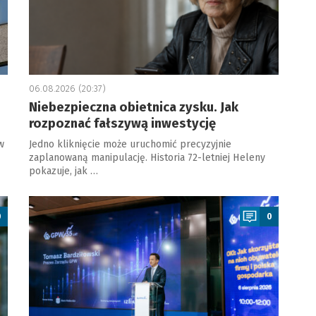
06.08.2026 (20:37)
Niebezpieczna obietnica zysku. Jak
rozpoznać fałszywą inwestycję
w
Jedno kliknięcie może uruchomić precyzyjnie
zaplanowaną manipulację. Historia 72-letniej Heleny
pokazuje, jak …
a
0
0