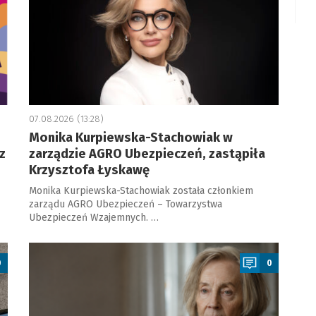
07.08.2026 (13:28)
Monika Kurpiewska-Stachowiak w
z
zarządzie AGRO Ubezpieczeń, zastąpiła
Krzysztofa Łyskawę
Monika Kurpiewska-Stachowiak została członkiem
zarządu AGRO Ubezpieczeń – Towarzystwa
Ubezpieczeń Wzajemnych. …
a
0
0