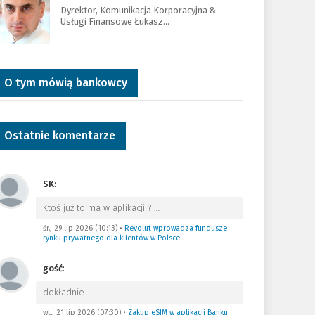
Dyrektor, Komunikacja Korporacyjna &
Usługi Finansowe Łukasz…
O tym mówią bankowcy
Ostatnie komentarze
SK
:
Ktoś już to ma w aplikacji ?
…
śr., 29 lip 2026 (10:13)
•
Revolut wprowadza fundusze
rynku prywatnego dla klientów w Polsce
gość
:
dokładnie
…
wt., 21 lip 2026 (07:30)
•
Zakup eSIM w aplikacji Banku