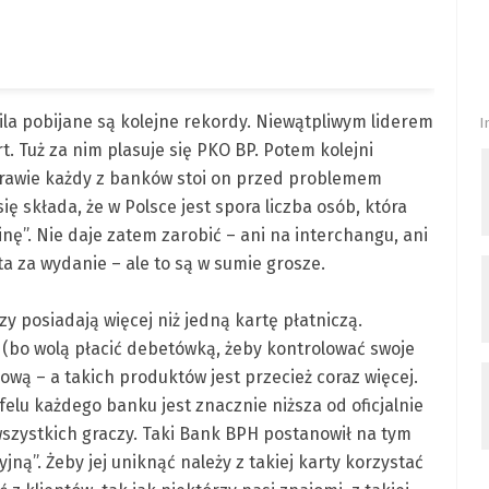
la pobijane są kolejne rekordy. Niewątpliwym liderem
I
art. Tuż za nim plasuje się PKO BP. Potem kolejni
rawie każdy z banków stoi on przed problemem
ę składa, że w Polsce jest spora liczba osób, która
ę”. Nie daje zatem zarobić – ani na interchangu, ani
a za wydanie – ale to są w sumie grosze.
rzy posiadają więcej niż jedną kartę płatniczą.
(bo wolą płacić debetówką, żeby kontrolować swoje
iową – a takich produktów jest przecież coraz więcej.
elu każdego banku jest znacznie niższa od oficjalnie
zystkich graczy. Taki Bank BPH postanowił na tym
jną”. Żeby jej uniknąć należy z takiej karty korzystać