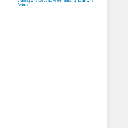
pierwszą w Polsce bankową grę fabularną “Kosmiczna
Fortuna”