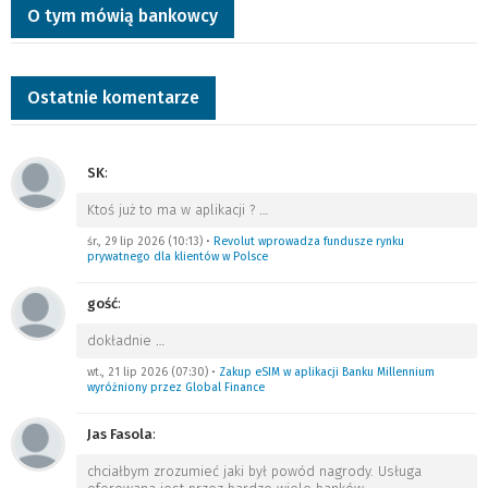
O tym mówią bankowcy
Ostatnie komentarze
SK
:
Ktoś już to ma w aplikacji ?
…
śr., 29 lip 2026 (10:13)
•
Revolut wprowadza fundusze rynku
prywatnego dla klientów w Polsce
gość
:
dokładnie
…
wt., 21 lip 2026 (07:30)
•
Zakup eSIM w aplikacji Banku Millennium
wyróżniony przez Global Finance
Jas Fasola
:
chciałbym zrozumieć jaki był powód nagrody. Usługa