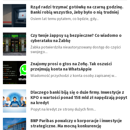
Rząd radzi trzymać gotówkę na czarną godzinę.
Banki robią wszystko, żeby było o nią trudniej
Osiem lat temu pytałem, co będzie, gdy…
Czy twoje żappsy są bezpieczne? Co wiadomo o
cyberataku na Żabkę
Żabka potwierdziła nieautoryzowany dostęp do części
swojego…
Znajomy prosi o głos na Zofię. Tak oszuści
przejmują konta na WhatsAppie
Wiadomość przychodzi z konta osoby zapisanej w…
Dlaczego banki biją się o duże firmy. Inwestycje z
KPO o wartości ponad 158 mld zł napędzają popyt
na kredyt
Popyt na kredyt ze strony dużych firm…
BNP Paribas powalczy o korporacje i inwestycje
strategiczne. Ma mocną konkurencję