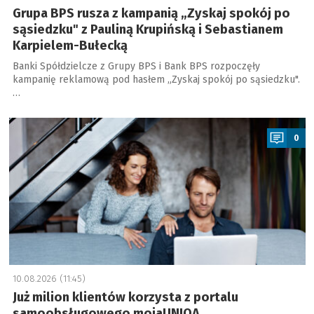
Grupa BPS rusza z kampanią „Zyskaj spokój po
sąsiedzku" z Pauliną Krupińską i Sebastianem
Karpielem-Bułecką
Banki Spółdzielcze z Grupy BPS i Bank BPS rozpoczęły
kampanię reklamową pod hasłem „Zyskaj spokój po sąsiedzku".
…
a
0
10.08.2026 (11:45)
Już milion klientów korzysta z portalu
samoobsługowego mojaUNIQA