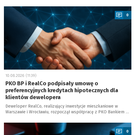
a
0
10.08.2026 (11:39)
PKO BP i RealCo podpisały umowę o
preferencyjnych kredytach hipotecznych dla
klientów dewelopera
Deweloper RealCo, realizujący inwestycje mieszkaniowe w
Warszawie i Wrocławiu, rozpoczął współpracę z PKO Bankiem …
a
0