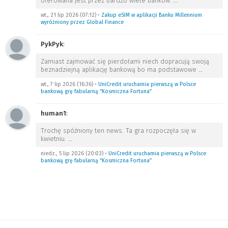
oferowana jest przez bardzo wiele banków.
…
wt., 21 lip 2026 (07:12)
•
Zakup eSIM w aplikacji Banku Millennium
wyróżniony przez Global Finance
PykPyk
:
Zamiast zajmować się pierdołami niech dopracują swoją
beznadziejną aplikację bankową bo ma podstawowe
…
wt., 7 lip 2026 (16:36)
•
UniCredit uruchamia pierwszą w Polsce
bankową grę fabularną “Kosmiczna Fortuna”
human1
:
Trochę spóźniony ten news. Ta gra rozpoczęła się w
kwietniu.
…
niedz., 5 lip 2026 (20:03)
•
UniCredit uruchamia pierwszą w Polsce
bankową grę fabularną “Kosmiczna Fortuna”