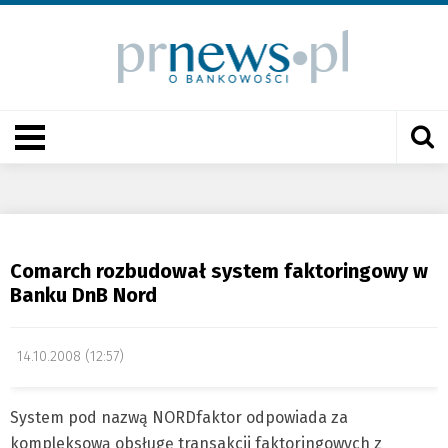
Comarch rozbudował system faktoringowy w
Banku DnB Nord
14.10.2008 (12:57)
System pod nazwą NORDfaktor odpowiada za
kompleksową obsługę transakcji faktoringowych z