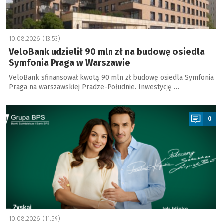
10.08.2026 (13:53)
VeloBank udzielił 90 mln zł na budowę osiedla
Symfonia Praga w Warszawie
VeloBank sfinansował kwotą 90 mln zł budowę osiedla Symfonia
Praga na warszawskiej Pradze-Południe. Inwestycję …
a
0
10.08.2026 (11:59)