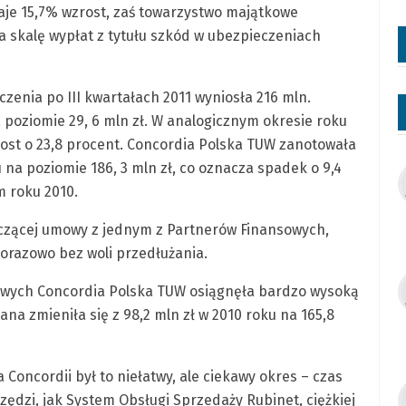
aje 15,7% wzrost, zaś towarzystwo majątkowe
a skalę wypłat z tytułu szkód w ubezpieczeniach
enia po III kwartałach 2011 wyniosła 216 mln.
a poziomie 29, 6 mln zł. W analogicznym okresie roku
zrost o 23,8 procent. Concordia Polska TUW zanotowała
 na poziomie 186, 3 mln zł, co oznacza spadek o 9,4
 roku 2010.
naczącej umowy z jednym z Partnerów Finansowych,
orazowo bez woli przedłużania.
owych Concordia Polska TUW osiągnęła bardzo wysoką
na zmieniła się z 98,2 mln zł w 2010 roku na 165,8
Concordii był to niełatwy, ale ciekawy okres – czas
ędzi, jak System Obsługi Sprzedaży Rubinet, ciężkiej