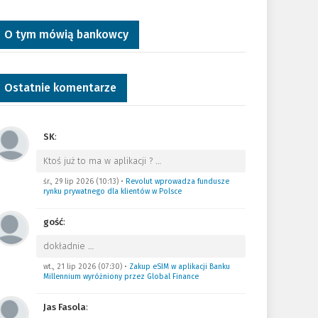
O tym mówią bankowcy
Ostatnie komentarze
SK
:
Ktoś już to ma w aplikacji ?
…
śr., 29 lip 2026 (10:13)
•
Revolut wprowadza fundusze
rynku prywatnego dla klientów w Polsce
gość
:
dokładnie
…
wt., 21 lip 2026 (07:30)
•
Zakup eSIM w aplikacji Banku
Millennium wyróżniony przez Global Finance
Jas Fasola
: