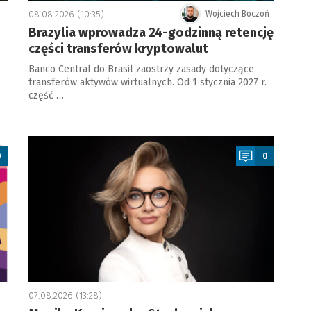
08.08.2026 (10:35)
Wojciech Boczoń
Brazylia wprowadza 24-godzinną retencję
części transferów kryptowalut
Banco Central do Brasil zaostrzy zasady dotyczące
transferów aktywów wirtualnych. Od 1 stycznia 2027 r.
część …
a
0
0
07.08.2026 (13:28)