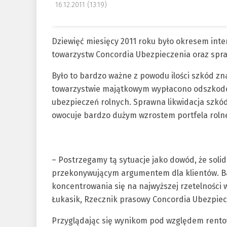
16.12.2011 (13:19)
Dziewięć miesięcy 2011 roku było okresem inte
towarzystw Concordia Ubezpieczenia oraz spraw
Było to bardzo ważne z powodu ilości szkód zna
towarzystwie majątkowym wypłacono odszkodow
ubezpieczeń rolnych. Sprawna likwidacja szkód 
owocuje bardzo dużym wzrostem portfela roln
– Postrzegamy tą sytuacje jako dowód, że solidn
przekonywującym argumentem dla klientów. Bar
koncentrowania się na najwyższej rzetelności
Łukasik, Rzecznik prasowy Concordia Ubezpiec
Przyglądając się wynikom pod względem rentow