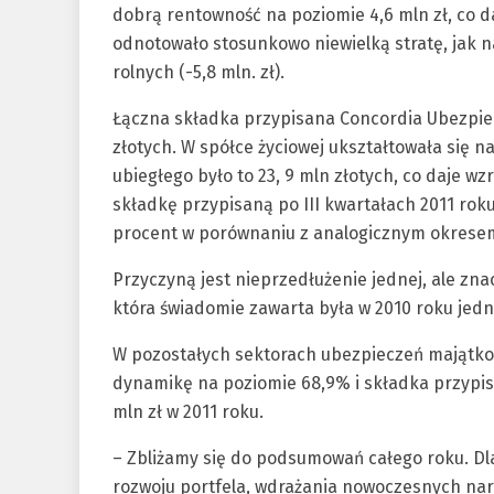
dobrą rentowność na poziomie 4,6 mln zł, co d
odnotowało stosunkowo niewielką stratę, jak n
rolnych (-5,8 mln. zł).
Łączna składka przypisana Concordia Ubezpiecz
złotych. W spółce życiowej ukształtowała się n
ubiegłego było to 23, 9 mln złotych, co daje w
składkę przypisaną po III kwartałach 2011 roku
procent w porównaniu z analogicznym okresem
Przyczyną jest nieprzedłużenie jednej, ale z
która świadomie zawarta była w 2010 roku jedn
W pozostałych sektorach ubezpieczeń majątk
dynamikę na poziomie 68,9% i składka przypisa
mln zł w 2011 roku.
– Zbliżamy się do podsumowań całego roku. Dla 
rozwoju portfela, wdrażania nowoczesnych narz