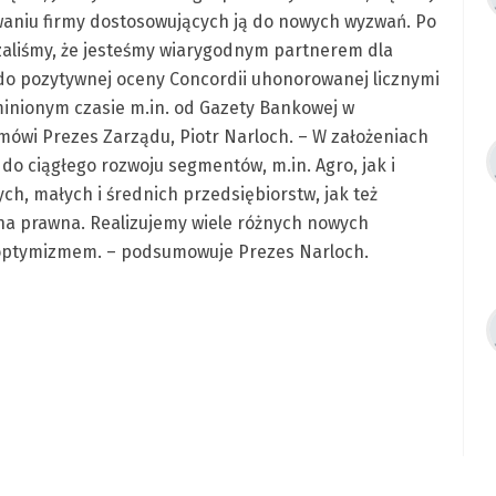
owaniu firmy dostosowujących ją do nowych wyzwań. Po
zaliśmy, że jesteśmy wiarygodnym partnerem dla
 do pozytywnej oceny Concordii uhonorowanej licznymi
minionym czasie m.in. od Gazety Bankowej w
mówi Prezes Zarządu, Piotr Narloch. – W założeniach
do ciągłego rozwoju segmentów, m.in. Agro, jak i
ch, małych i średnich przedsiębiorstw, jak też
ona prawna. Realizujemy wiele różnych nowych
 optymizmem. – podsumowuje Prezes Narloch.