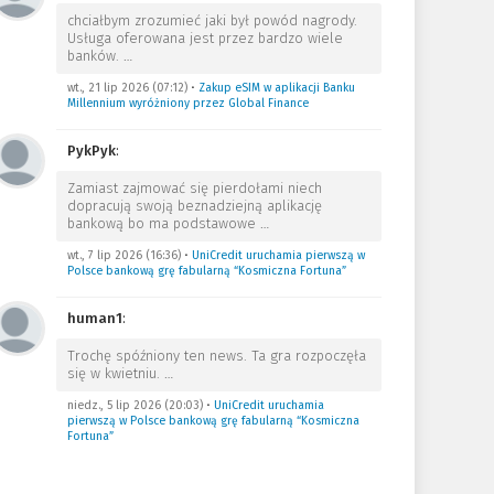
chciałbym zrozumieć jaki był powód nagrody.
Usługa oferowana jest przez bardzo wiele
banków.
…
wt., 21 lip 2026 (07:12)
•
Zakup eSIM w aplikacji Banku
Millennium wyróżniony przez Global Finance
PykPyk
:
Zamiast zajmować się pierdołami niech
dopracują swoją beznadziejną aplikację
bankową bo ma podstawowe
…
wt., 7 lip 2026 (16:36)
•
UniCredit uruchamia pierwszą w
Polsce bankową grę fabularną “Kosmiczna Fortuna”
human1
:
Trochę spóźniony ten news. Ta gra rozpoczęła
się w kwietniu.
…
niedz., 5 lip 2026 (20:03)
•
UniCredit uruchamia
pierwszą w Polsce bankową grę fabularną “Kosmiczna
Fortuna”