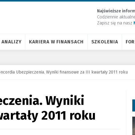
Najświeższe inform
Codziennie aktualn
Zapisz się na nasz
ANALIZY
KARIERA W FINANSACH
SZKOLENIA
FO
ncordia Ubezpieczenia. Wyniki finansowe za III kwartały 2011 roku
czenia. Wyniki
wartały 2011 roku