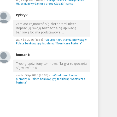
wt., 21 lip 2026 (07:12)
•
Zakup eSIM w aplikacji Banku
Millennium wyróżniony przez Global Finance
PykPyk
:
Zamiast zajmować się pierdołami niech
dopracują swoją beznadziejną aplikację
bankową bo ma podstawowe
…
wt., 7 lip 2026 (16:36)
•
UniCredit uruchamia pierwszą w
Polsce bankową grę fabularną “Kosmiczna Fortuna”
human1
:
Trochę spóźniony ten news. Ta gra rozpoczęła
się w kwietniu.
…
niedz., 5 lip 2026 (20:03)
•
UniCredit uruchamia
pierwszą w Polsce bankową grę fabularną “Kosmiczna
Fortuna”