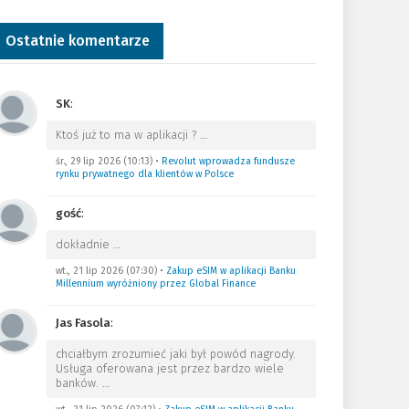
Ostatnie komentarze
SK
:
Ktoś już to ma w aplikacji ?
…
śr., 29 lip 2026 (10:13)
•
Revolut wprowadza fundusze
rynku prywatnego dla klientów w Polsce
gość
:
dokładnie
…
wt., 21 lip 2026 (07:30)
•
Zakup eSIM w aplikacji Banku
Millennium wyróżniony przez Global Finance
Jas Fasola
:
chciałbym zrozumieć jaki był powód nagrody.
Usługa oferowana jest przez bardzo wiele
banków.
…