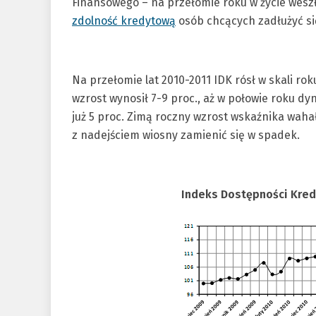
Finansowego – na przełomie roku w życie weszł
zdolność kredytową
osób chcących zadłużyć się 
Na przełomie lat 2010-2011 IDK rósł w skali rok
wzrost wynosił 7-9 proc., aż w połowie roku dy
już 5 proc. Zimą roczny wzrost wskaźnika wahał
z nadejściem wiosny zamienić się w spadek.
Indeks Dostępności Kred