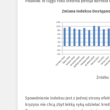
Polaków. W ciągu roku średnia pensja wzrosła 
Zmiana Indeksu Dostępno
Źródło:
Spowolnienie indeksu jest z jednej strony efek
kryzysu nie chcą zbyt lekką ręką udzielać kred