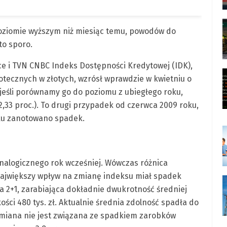
poziomie wyższym niż miesiąc temu, powodów do
to sporo.
e i TVN CNBC Indeks Dostępności Kredytowej (IDK),
otecznych w złotych, wzrósł wprawdzie w kwietniu o
le jeśli porównamy go do poziomu z ubiegłego roku,
(2,33 proc.). To drugi przypadek od czerwca 2009 roku,
oku zanotowano spadek.
analogicznego rok wcześniej. Wówczas różnica
. Największy wpływ na zmianę indeksu miał spadek
na 2+1, zarabiająca dokładnie dwukrotność średniej
ości 480 tys. zł. Aktualnie średnia zdolność spadła do
 zmiana nie jest związana ze spadkiem zarobków