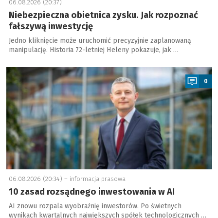
06.08.2026 (20:37)
Niebezpieczna obietnica zysku. Jak rozpoznać
fałszywą inwestycję
Jedno kliknięcie może uruchomić precyzyjnie zaplanowaną
manipulację. Historia 72-letniej Heleny pokazuje, jak …
a
0
06.08.2026 (20:34) –
informacja prasowa
10 zasad rozsądnego inwestowania w AI
AI znowu rozpala wyobraźnię inwestorów. Po świetnych
wynikach kwartalnych największych spółek technologicznych …