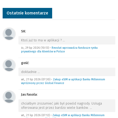
Ostatnie komentarze
SK
:
Ktoś już to ma w aplikacji ?
…
śr., 29 lip 2026 (10:13)
•
Revolut wprowadza fundusze rynku
prywatnego dla klientów w Polsce
gość
:
dokładnie
…
wt., 21 lip 2026 (07:30)
•
Zakup eSIM w aplikacji Banku Millennium
wyróżniony przez Global Finance
Jas Fasola
:
chciałbym zrozumieć jaki był powód nagrody. Usługa
oferowana jest przez bardzo wiele banków.
…
wt., 21 lip 2026 (07:12)
•
Zakup eSIM w aplikacji Banku Millennium