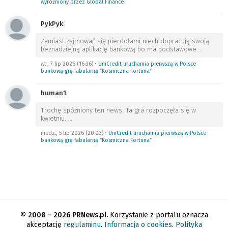
wyróżniony przez Global Finance
PykPyk
:
Zamiast zajmować się pierdołami niech dopracują swoją
beznadziejną aplikację bankową bo ma podstawowe
…
wt., 7 lip 2026 (16:36)
•
UniCredit uruchamia pierwszą w Polsce
bankową grę fabularną “Kosmiczna Fortuna”
human1
:
Trochę spóźniony ten news. Ta gra rozpoczęła się w
kwietniu.
…
niedz., 5 lip 2026 (20:03)
•
UniCredit uruchamia pierwszą w Polsce
bankową grę fabularną “Kosmiczna Fortuna”
© 2008 − 2026 PRNews.pl.
Korzystanie z portalu oznacza
akceptację
regulaminu
.
Informacja o cookies
.
Polityka