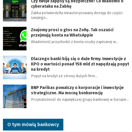
Czy twoje żappsy są bezpieczne? Co wiadomo o
cyberataku na Żabkę
Żabka potwierdziła nieautoryzowany dostęp do części
swojego…
Znajomy prosi o głos na Zofię. Tak oszuści
przejmują konta na WhatsAppie
Wiadomość przychodzi z konta osoby zapisanej w…
Dlaczego banki biją się o duże firmy. Inwestycje z
KPO o wartości ponad 158 mld zł napędzają popyt
na kredyt
Popyt na kredyt ze strony dużych firm…
BNP Paribas powalczy o korporacje i inwestycje
strategiczne. Ma mocną konkurencję
Przynależność do największej grupy bankowej w Europie…
O tym mówią bankowcy