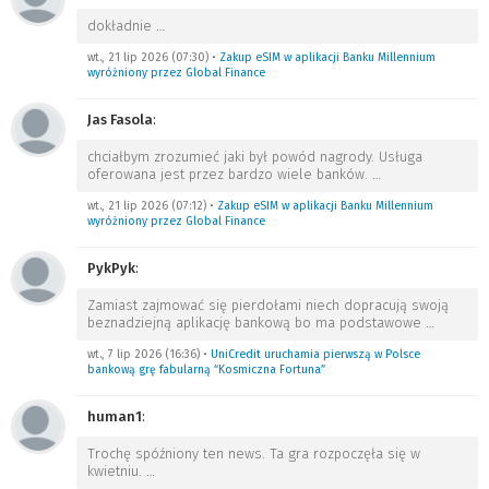
dokładnie
…
wt., 21 lip 2026 (07:30)
•
Zakup eSIM w aplikacji Banku Millennium
wyróżniony przez Global Finance
Jas Fasola
:
chciałbym zrozumieć jaki był powód nagrody. Usługa
oferowana jest przez bardzo wiele banków.
…
wt., 21 lip 2026 (07:12)
•
Zakup eSIM w aplikacji Banku Millennium
wyróżniony przez Global Finance
PykPyk
:
Zamiast zajmować się pierdołami niech dopracują swoją
beznadziejną aplikację bankową bo ma podstawowe
…
wt., 7 lip 2026 (16:36)
•
UniCredit uruchamia pierwszą w Polsce
bankową grę fabularną “Kosmiczna Fortuna”
human1
:
Trochę spóźniony ten news. Ta gra rozpoczęła się w
kwietniu.
…