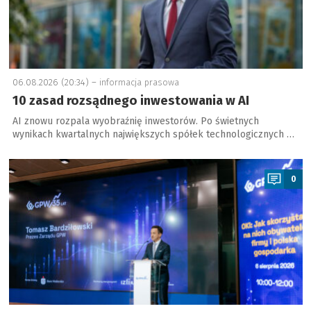
06.08.2026 (20:34) –
informacja prasowa
10 zasad rozsądnego inwestowania w AI
AI znowu rozpala wyobraźnię inwestorów. Po świetnych
wynikach kwartalnych największych spółek technologicznych …
a
0