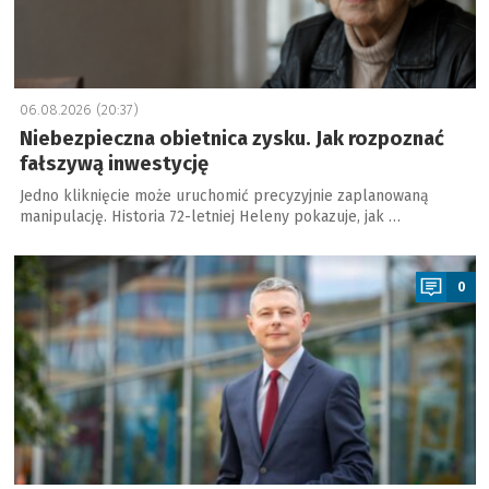
06.08.2026 (20:37)
Niebezpieczna obietnica zysku. Jak rozpoznać
fałszywą inwestycję
Jedno kliknięcie może uruchomić precyzyjnie zaplanowaną
manipulację. Historia 72-letniej Heleny pokazuje, jak …
a
0