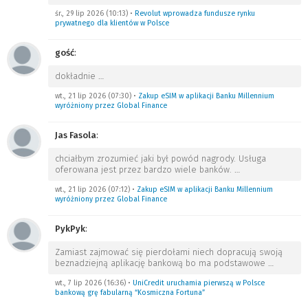
śr., 29 lip 2026 (10:13)
•
Revolut wprowadza fundusze rynku
prywatnego dla klientów w Polsce
gość
:
dokładnie
…
wt., 21 lip 2026 (07:30)
•
Zakup eSIM w aplikacji Banku Millennium
wyróżniony przez Global Finance
Jas Fasola
:
chciałbym zrozumieć jaki był powód nagrody. Usługa
oferowana jest przez bardzo wiele banków.
…
wt., 21 lip 2026 (07:12)
•
Zakup eSIM w aplikacji Banku Millennium
wyróżniony przez Global Finance
PykPyk
:
Zamiast zajmować się pierdołami niech dopracują swoją
beznadziejną aplikację bankową bo ma podstawowe
…
wt., 7 lip 2026 (16:36)
•
UniCredit uruchamia pierwszą w Polsce
bankową grę fabularną “Kosmiczna Fortuna”