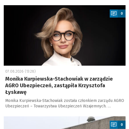
a
0
07.08.2026 (13:28)
Monika Kurpiewska-Stachowiak w zarządzie
AGRO Ubezpieczeń, zastąpiła Krzysztofa
Łyskawę
Monika Kurpiewska-Stachowiak została członkiem zarządu AGRO
Ubezpieczeń – Towarzystwa Ubezpieczeń Wzajemnych. …
a
0