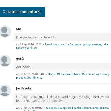
Ostatnie komentarze
SK
:
Ktoś już to ma w aplikacji ?
…
śr., 29 lip 2026 (10:13)
•
Revolut wprowadza fundusze rynku prywatnego dla
klientów w Polsce
gość
:
dokładnie
…
wt., 21 lip 2026 (07:30)
•
Zakup eSIM w aplikacji Banku Millennium wyróżniony
przez Global Finance
Jas Fasola
:
chciałbym zrozumieć jaki był powód nagrody. Usługa oferowana
jest przez bardzo wiele banków.
…
wt., 21 lip 2026 (07:12)
•
Zakup eSIM w aplikacji Banku Millennium wyróżniony