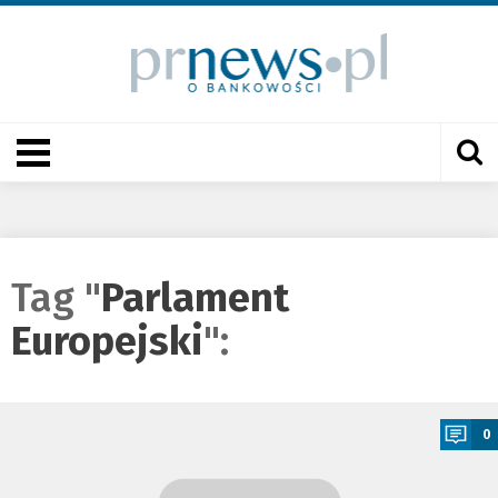
Tag "
Parlament
Europejski
":
a
0