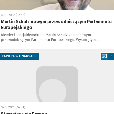
17.01.2012 (12:57)
Martin Schulz nowym przewodniczącym Parlamentu
Europejskiego
Niemiecki socjaldemokrata Martin Schulz został nowym
przewodniczącym Parlamentu Europejskiego. Wysunięty na …
a
KARIERA W FINANSACH
0
07.12.2011 (07:31)