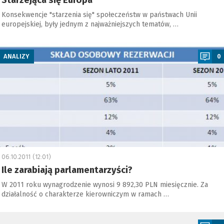
Starzejąca się Europa
Konsekwencje "starzenia się" społeczeństw w państwach Unii
europejskiej, były jednym z najważniejszych tematów, …
a
ANALIZY
0
06.10.2011 (12:01)
Ile zarabiają parlamentarzyści?
W 2011 roku wynagrodzenie wynosi 9 892,30 PLN miesięcznie. Za
działalność o charakterze kierowniczym w ramach …
a