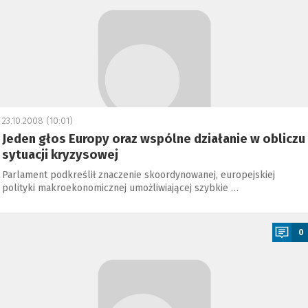
23.10.2008 (10:01)
Jeden głos Europy oraz wspólne działanie w obliczu
sytuacji kryzysowej
Parlament podkreślił znaczenie skoordynowanej, europejskiej
polityki makroekonomicznej umożliwiającej szybkie …
a
0