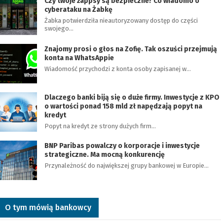
Czy twoje żappsy są bezpieczne? Co wiadomo o
cyberataku na Żabkę
Żabka potwierdziła nieautoryzowany dostęp do części
swojego…
Znajomy prosi o głos na Zofię. Tak oszuści przejmują
konta na WhatsAppie
Wiadomość przychodzi z konta osoby zapisanej w…
Dlaczego banki biją się o duże firmy. Inwestycje z KPO
o wartości ponad 158 mld zł napędzają popyt na
kredyt
Popyt na kredyt ze strony dużych firm…
BNP Paribas powalczy o korporacje i inwestycje
strategiczne. Ma mocną konkurencję
Przynależność do największej grupy bankowej w Europie…
O tym mówią bankowcy