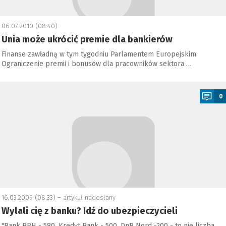
06.07.2010 (08:40)
Unia może ukrócić premie dla bankierów
Finanse zawładną w tym tygodniu Parlamentem Europejskim.
Ograniczenie premii i bonusów dla pracowników sektora …
a
0
16.03.2009 (08:33) –
artykuł nadesłany
Wylali cię z banku? Idź do ubezpieczycieli
"Bank BPH - 580, Kredyt Bank - 500, DnB Nord -200 - to nie liczba