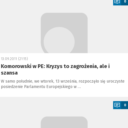
0
13.09.2011 (21:15)
Komorowski w PE: Kryzys to zagrożenia, ale i
szansa
W samo południe, we wtorek, 13 września, rozpoczęło się uroczyste
posiedzenie Parlamentu Europejskiego w …
a
0