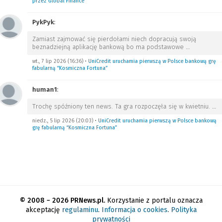
przez Global Finance
PykPyk
:
Zamiast zajmować się pierdołami niech dopracują swoją
beznadziejną aplikację bankową bo ma podstawowe
…
wt., 7 lip 2026 (16:36)
•
UniCredit uruchamia pierwszą w Polsce bankową grę
fabularną “Kosmiczna Fortuna”
human1
:
Trochę spóźniony ten news. Ta gra rozpoczęła się w kwietniu.
…
niedz., 5 lip 2026 (20:03)
•
UniCredit uruchamia pierwszą w Polsce bankową
grę fabularną “Kosmiczna Fortuna”
© 2008 − 2026 PRNews.pl.
Korzystanie z portalu oznacza
akceptację
regulaminu
.
Informacja o cookies
.
Polityka
prywatności