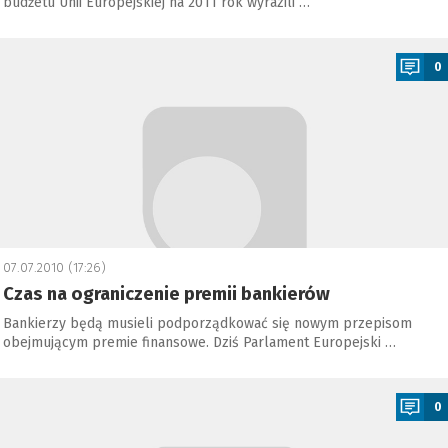
budżetu Unii Europejskiej na 2011 rok wyrazili …
a
0
07.07.2010 (17:26)
Czas na ograniczenie premii bankierów
Bankierzy będą musieli podporządkować się nowym przepisom
obejmującym premie finansowe. Dziś Parlament Europejski …
a
0