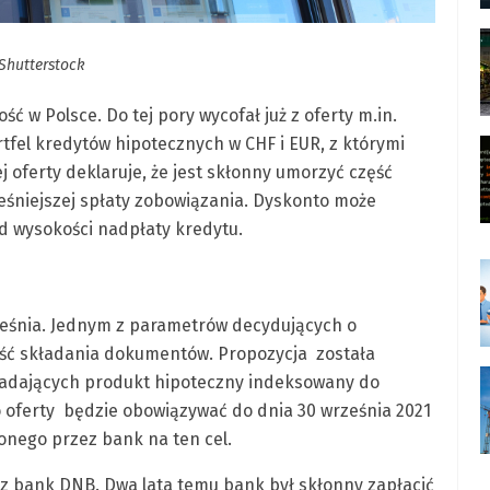
 Shutterstock
ść w Polsce. Do tej pory wycofał już z oferty m.in.
rtfel kredytów hipotecznych w CHF i EUR, z którymi
 oferty deklaruje, że jest skłonny umorzyć część
ześniejszej spłaty zobowiązania. Dyskonto może
od wysokości nadpłaty kredytu.
rześnia. Jednym z parametrów decydujących o
ość składania dokumentów. Propozycja została
iadających produkt hipoteczny indeksowany do
o oferty będzie obowiązywać do dnia 30 września 2021
onego przez bank na ten cel.
ez bank DNB. Dwa lata temu bank był skłonny zapłacić