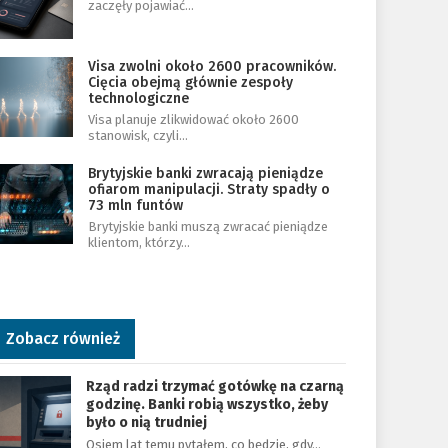
zaczęły pojawiać…
Visa zwolni około 2600 pracowników.
Cięcia obejmą głównie zespoły
technologiczne
Visa planuje zlikwidować około 2600
stanowisk, czyli…
Brytyjskie banki zwracają pieniądze
ofiarom manipulacji. Straty spadły o
73 mln funtów
Brytyjskie banki muszą zwracać pieniądze
klientom, którzy…
Zobacz również
Rząd radzi trzymać gotówkę na czarną
godzinę. Banki robią wszystko, żeby
było o nią trudniej
Osiem lat temu pytałem, co będzie, gdy…