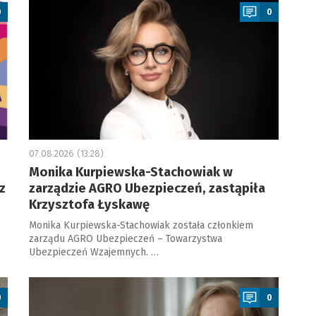
0
0
07.08.2026 (13:28)
Monika Kurpiewska-Stachowiak w
z
zarządzie AGRO Ubezpieczeń, zastąpiła
Krzysztofa Łyskawę
Monika Kurpiewska-Stachowiak została członkiem
zarządu AGRO Ubezpieczeń – Towarzystwa
Ubezpieczeń Wzajemnych. …
a
0
0