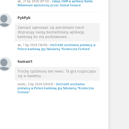
wt., 21 lip 2026 (07:12)
•
Zakup eSIM w aplikacji Banku
Millennium wyróżniony przez Global Finance
PykPyk
:
Zamiast zajmować się pierdołami niech
dopracują swoją beznadziejną aplikację
bankową bo ma podstawowe
…
wt., 7 lip 2026 (16:36)
•
UniCredit uruchamia pierwszą w
Polsce bankową grę fabularną “Kosmiczna Fortuna”
human1
:
Trochę spóźniony ten news. Ta gra rozpoczęła
się w kwietniu.
…
niedz., 5 lip 2026 (20:03)
•
UniCredit uruchamia
pierwszą w Polsce bankową grę fabularną “Kosmiczna
Fortuna”