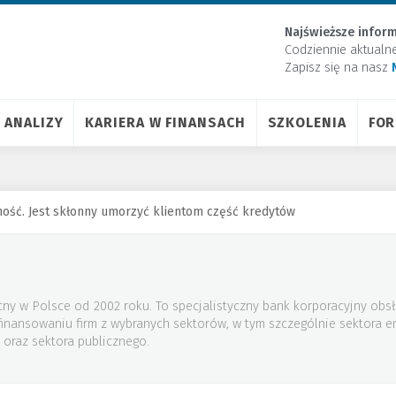
Najświeższe inform
Codziennie aktualn
Zapisz się na nasz
ANALIZY
KARIERA W FINANSACH
SZKOLENIA
FO
ność. Jest skłonny umorzyć klientom część kredytów
ny w Polsce od 2002 roku. To specjalistyczny bank korporacyjny obsł
 finansowaniu firm z wybranych sektorów, w tym szczególnie sektora 
 oraz sektora publicznego.