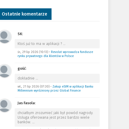
Ostatnie komentarze
SK
:
Ktoś już to ma w aplikacji ?
…
śr., 29 lip 2026 (10:13)
•
Revolut wprowadza fundusze
rynku prywatnego dla klientów w Polsce
gość
:
dokładnie
…
wt., 21 lip 2026 (07:30)
•
Zakup eSIM w aplikacji Banku
Millennium wyróżniony przez Global Finance
Jas Fasola
:
chciałbym zrozumieć jaki był powód nagrody.
Usługa oferowana jest przez bardzo wiele
banków.
…