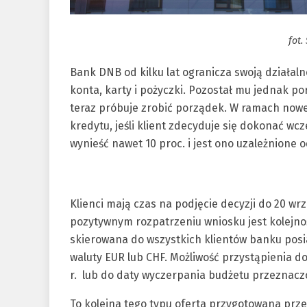
fot.
Bank DNB od kilku lat ogranicza swoją działalno
konta, karty i pożyczki. Pozostał mu jednak po
teraz próbuje zrobić porządek. W ramach nowej
kredytu, jeśli klient zdecyduje się dokonać wc
wynieść nawet 10 proc. i jest ono uzależnione 
Klienci mają czas na podjęcie decyzji do 20 w
pozytywnym rozpatrzeniu wniosku jest kolejn
skierowana do wszystkich klientów banku pos
waluty EUR lub CHF. Możliwość przystąpienia d
r. lub do daty wyczerpania budżetu przeznacz
To kolejna tego typu oferta przygotowana prz