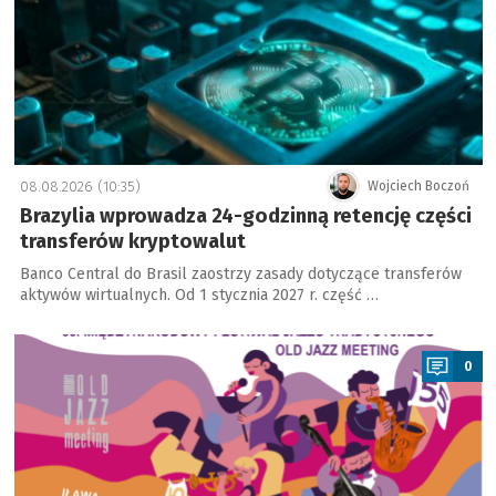
08.08.2026 (10:35)
Wojciech Boczoń
Brazylia wprowadza 24-godzinną retencję części
transferów kryptowalut
Banco Central do Brasil zaostrzy zasady dotyczące transferów
aktywów wirtualnych. Od 1 stycznia 2027 r. część …
a
0