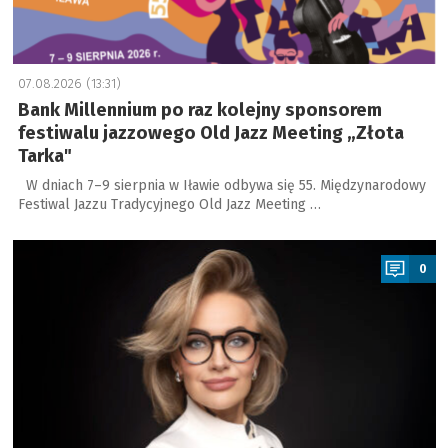
07.08.2026 (13:31)
Bank Millennium po raz kolejny sponsorem
festiwalu jazzowego Old Jazz Meeting „Złota
Tarka"
W dniach 7–9 sierpnia w Iławie odbywa się 55. Międzynarodowy
Festiwal Jazzu Tradycyjnego Old Jazz Meeting …
a
0