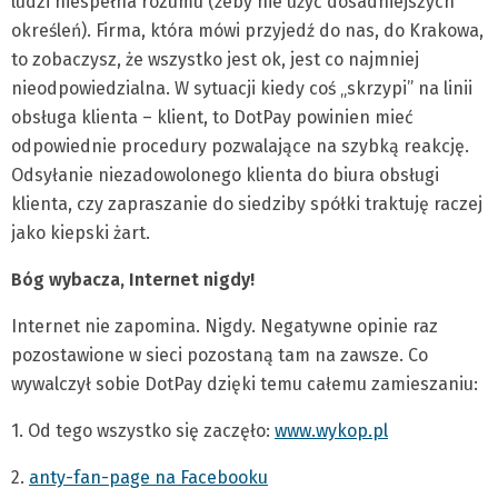
ludzi niespełna rozumu (żeby nie użyć dosadniejszych
określeń). Firma, która mówi przyjedź do nas, do Krakowa,
to zobaczysz, że wszystko jest ok, jest co najmniej
nieodpowiedzialna. W sytuacji kiedy coś „skrzypi” na linii
obsługa klienta – klient, to DotPay powinien mieć
odpowiednie procedury pozwalające na szybką reakcję.
Odsyłanie niezadowolonego klienta do biura obsługi
klienta, czy zapraszanie do siedziby spółki traktuję raczej
jako kiepski żart.
Bóg wybacza, Internet nigdy!
Internet nie zapomina. Nigdy. Negatywne opinie raz
pozostawione w sieci pozostaną tam na zawsze. Co
wywalczył sobie DotPay dzięki temu całemu zamieszaniu:
1. Od tego wszystko się zaczęło:
www.wykop.pl
2.
anty-fan-page na Facebooku