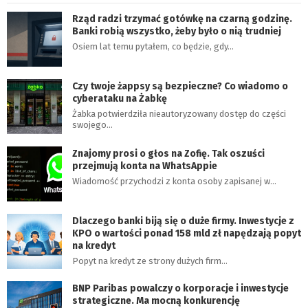
Rząd radzi trzymać gotówkę na czarną godzinę.
Banki robią wszystko, żeby było o nią trudniej
Osiem lat temu pytałem, co będzie, gdy…
Czy twoje żappsy są bezpieczne? Co wiadomo o
cyberataku na Żabkę
Żabka potwierdziła nieautoryzowany dostęp do części
swojego…
Znajomy prosi o głos na Zofię. Tak oszuści
przejmują konta na WhatsAppie
Wiadomość przychodzi z konta osoby zapisanej w…
Dlaczego banki biją się o duże firmy. Inwestycje z
KPO o wartości ponad 158 mld zł napędzają popyt
na kredyt
Popyt na kredyt ze strony dużych firm…
BNP Paribas powalczy o korporacje i inwestycje
strategiczne. Ma mocną konkurencję