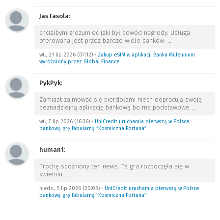
Jas Fasola
:
chciałbym zrozumieć jaki był powód nagrody. Usługa
oferowana jest przez bardzo wiele banków.
…
wt., 21 lip 2026 (07:12)
•
Zakup eSIM w aplikacji Banku Millennium
wyróżniony przez Global Finance
PykPyk
:
Zamiast zajmować się pierdołami niech dopracują swoją
beznadziejną aplikację bankową bo ma podstawowe
…
wt., 7 lip 2026 (16:36)
•
UniCredit uruchamia pierwszą w Polsce
bankową grę fabularną “Kosmiczna Fortuna”
human1
:
Trochę spóźniony ten news. Ta gra rozpoczęła się w
kwietniu.
…
niedz., 5 lip 2026 (20:03)
•
UniCredit uruchamia pierwszą w Polsce
bankową grę fabularną “Kosmiczna Fortuna”