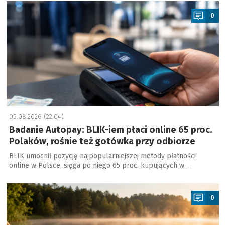
a
0
05.08.2026 (22:04)
Badanie Autopay: BLIK-iem płaci online 65 proc.
Polaków, rośnie też gotówka przy odbiorze
BLIK umocnił pozycję najpopularniejszej metody płatności
online w Polsce, sięga po niego 65 proc. kupujących w …
a
0