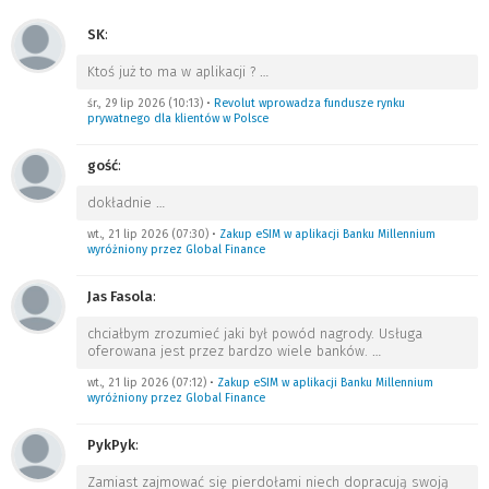
SK
:
Ktoś już to ma w aplikacji ?
…
śr., 29 lip 2026 (10:13)
•
Revolut wprowadza fundusze rynku
prywatnego dla klientów w Polsce
gość
:
dokładnie
…
wt., 21 lip 2026 (07:30)
•
Zakup eSIM w aplikacji Banku Millennium
wyróżniony przez Global Finance
Jas Fasola
:
chciałbym zrozumieć jaki był powód nagrody. Usługa
oferowana jest przez bardzo wiele banków.
…
wt., 21 lip 2026 (07:12)
•
Zakup eSIM w aplikacji Banku Millennium
wyróżniony przez Global Finance
PykPyk
:
Zamiast zajmować się pierdołami niech dopracują swoją