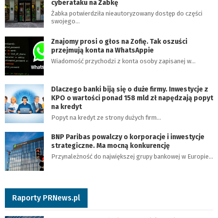
cyberataku na Żabkę
Żabka potwierdziła nieautoryzowany dostęp do części
swojego…
Znajomy prosi o głos na Zofię. Tak oszuści
przejmują konta na WhatsAppie
Wiadomość przychodzi z konta osoby zapisanej w…
Dlaczego banki biją się o duże firmy. Inwestycje z
KPO o wartości ponad 158 mld zł napędzają popyt
na kredyt
Popyt na kredyt ze strony dużych firm…
BNP Paribas powalczy o korporacje i inwestycje
strategiczne. Ma mocną konkurencję
Przynależność do największej grupy bankowej w Europie…
Raporty PRNews.pl