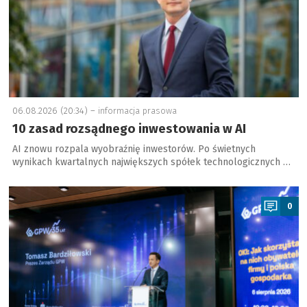
06.08.2026 (20:34) –
informacja prasowa
10 zasad rozsądnego inwestowania w AI
AI znowu rozpala wyobraźnię inwestorów. Po świetnych
wynikach kwartalnych największych spółek technologicznych …
a
0