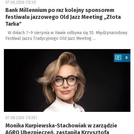
07.08.2026 (13:31)
Bank Millennium po raz kolejny sponsorem
festiwalu jazzowego Old Jazz Meeting „Złota
Tarka"
W dniach 7–9 sierpnia w Iławie odbywa się 55. Międzynarodowy
Festiwal Jazzu Tradycyjnego Old Jazz Meeting …
a
0
07.08.2026 (13:28)
Monika Kurpiewska-Stachowiak w zarządzie
AGRO Ubezpieczeń, zastąpiła Krzysztofa