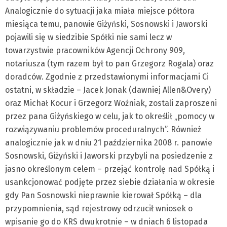
Analogicznie do sytuacji jaka miała miejsce półtora
miesiąca temu, panowie Giżyński, Sosnowski i Jaworski
pojawili się w siedzibie Spółki nie sami lecz w
towarzystwie pracowników Agencji Ochrony 909,
notariusza (tym razem był to pan Grzegorz Rogala) oraz
doradców. Zgodnie z przedstawionymi informacjami Ci
ostatni, w składzie – Jacek Jonak (dawniej Allen&Overy)
oraz Michał Kocur i Grzegorz Woźniak, zostali zaproszeni
przez pana Giżyńskiego w celu, jak to określił „pomocy w
rozwiązywaniu problemów proceduralnych”. Również
analogicznie jak w dniu 21 października 2008 r. panowie
Sosnowski, Giżyński i Jaworski przybyli na posiedzenie z
jasno określonym celem – przejąć kontrolę nad Spółką i
usankcjonować podjęte przez siebie działania w okresie
gdy Pan Sosnowski nieprawnie kierował Spółką – dla
przypomnienia, sąd rejestrowy odrzucił wniosek o
wpisanie go do KRS dwukrotnie – w dniach 6 listopada