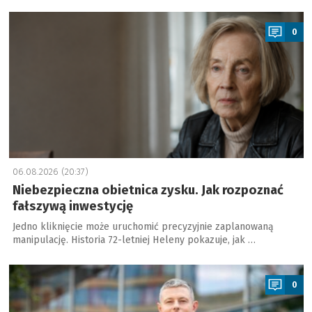
a
0
06.08.2026 (20:37)
Niebezpieczna obietnica zysku. Jak rozpoznać
fałszywą inwestycję
Jedno kliknięcie może uruchomić precyzyjnie zaplanowaną
manipulację. Historia 72-letniej Heleny pokazuje, jak …
a
0