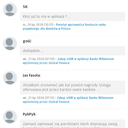
SK
:
Ktoś już to ma w aplikacji ?
…
śr., 29 lip 2026 (10:13)
•
Revolut wprowadza fundusze rynku
prywatnego dla klientów w Polsce
gość
:
dokładnie
…
wt., 21 lip 2026 (07:30)
•
Zakup eSIM w aplikacji Banku Millennium
wyróżniony przez Global Finance
Jas Fasola
:
chciałbym zrozumieć jaki był powód nagrody. Usługa
oferowana jest przez bardzo wiele banków.
…
wt., 21 lip 2026 (07:12)
•
Zakup eSIM w aplikacji Banku Millennium
wyróżniony przez Global Finance
PykPyk
:
Zamiast zajmować się pierdołami niech dopracują swoją