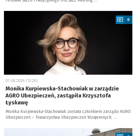
Festiwal Jazzu Tradycyjnego Old Jazz Meeting …
a
0
07.08.2026 (13:28)
Monika Kurpiewska-Stachowiak w zarządzie
AGRO Ubezpieczeń, zastąpiła Krzysztofa
Łyskawę
Monika Kurpiewska-Stachowiak została członkiem zarządu AGRO
Ubezpieczeń – Towarzystwa Ubezpieczeń Wzajemnych. …
a