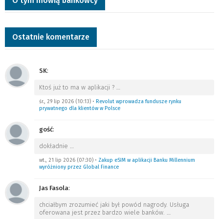
O tym mówią bankowcy
Ostatnie komentarze
SK
:
Ktoś już to ma w aplikacji ?
…
śr., 29 lip 2026 (10:13)
•
Revolut wprowadza fundusze rynku
prywatnego dla klientów w Polsce
gość
:
dokładnie
…
wt., 21 lip 2026 (07:30)
•
Zakup eSIM w aplikacji Banku Millennium
wyróżniony przez Global Finance
Jas Fasola
:
chciałbym zrozumieć jaki był powód nagrody. Usługa
oferowana jest przez bardzo wiele banków.
…