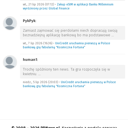
wt., 21 lip 2026 (07:12)
•
Zakup eSIM w aplikacji Banku Millennium
wyróżniony przez Global Finance
PykPyk
:
Zamiast zajmować się pierdołami niech dopracują swoją
beznadziejną aplikację bankową bo ma podstawowe
…
wt., 7 lip 2026 (16:36)
•
UniCredit uruchamia pierwszą w Polsce
bankową grę fabularną “Kosmiczna Fortuna”
human1
:
Trochę spóźniony ten news. Ta gra rozpoczęła się w
kwietniu.
…
niedz., 5 lip 2026 (20:03)
•
UniCredit uruchamia pierwszą w Polsce
bankową grę fabularną “Kosmiczna Fortuna”