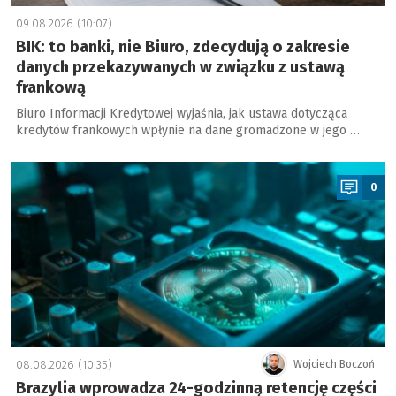
09.08.2026 (10:07)
BIK: to banki, nie Biuro, zdecydują o zakresie
danych przekazywanych w związku z ustawą
frankową
Biuro Informacji Kredytowej wyjaśnia, jak ustawa dotycząca
kredytów frankowych wpłynie na dane gromadzone w jego …
a
0
08.08.2026 (10:35)
Wojciech Boczoń
Brazylia wprowadza 24-godzinną retencję części