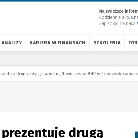
Najświeższe inform
Codziennie aktualn
Zapisz się na nasz
ANALIZY
KARIERA W FINANSACH
SZKOLENIA
FO
ezentuje drugą edycję raportu „Nowoczesne BHP w środowisku admini
 prezentuje drugą