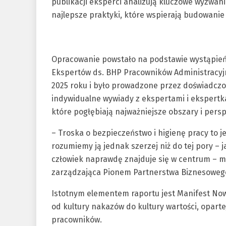
publikacji eksperci analizują kluczowe wyzwan
najlepsze praktyki, które wspierają budowani
Opracowanie powstało na podstawie wystąpień 
Ekspertów ds. BHP Pracowników Administracyjn
2025 roku i było prowadzone przez doświadcz
indywidualne wywiady z ekspertami i ekspertk
które pogłębiają najważniejsze obszary i pers
– Troska o bezpieczeństwo i higienę pracy to 
rozumiemy ją jednak szerzej niż do tej pory –
człowiek naprawdę znajduje się w centrum – 
zarządzająca Pionem Partnerstwa Biznesowego
Istotnym elementem raportu jest Manifest No
od kultury nakazów do kultury wartości, opart
pracowników.