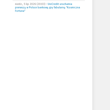
niedz., 5 lip 2026 (20:03)
•
UniCredit uruchamia
pierwszą w Polsce bankową grę fabularną “Kosmiczna
Fortuna”