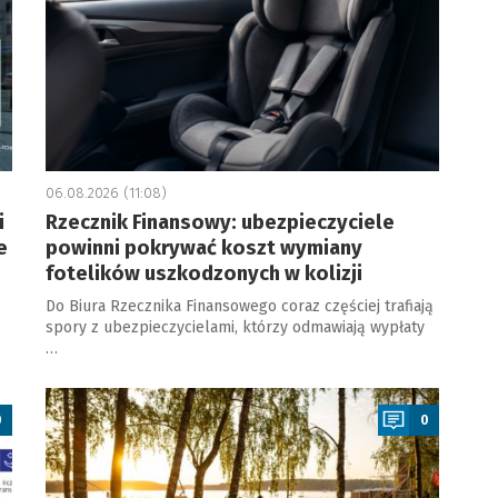
06.08.2026 (11:08)
i
Rzecznik Finansowy: ubezpieczyciele
e
powinni pokrywać koszt wymiany
fotelików uszkodzonych w kolizji
Do Biura Rzecznika Finansowego coraz częściej trafiają
spory z ubezpieczycielami, którzy odmawiają wypłaty
…
a
0
0