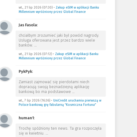
wt., 21 lip 2026 (07:30)
•
Zakup eSIM w aplikacji Banku
Millennium wyróżniony przez Global Finance
Jas Fasola
:
chciałbym zrozumieć jaki był powód nagrody.
Usługa oferowana jest przez bardzo wiele
banków.
…
wt., 21 lip 2026 (07:12)
•
Zakup eSIM w aplikacji Banku
Millennium wyróżniony przez Global Finance
PykPyk
:
Zamiast zajmować się pierdołami niech
dopracują swoją beznadziejną aplikację
bankową bo ma podstawowe
…
wt., 7 lip 2026 (16:36)
•
UniCredit uruchamia pierwszą w
Polsce bankową grę fabularną “Kosmiczna Fortuna”
human1
:
Trochę spóźniony ten news. Ta gra rozpoczęła
się w kwietniu.
…