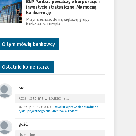
BNP Paribas powalczy o korporacje i
inwestycje strategiczne. Ma mocną
konkurencję
Przynależność do największej grupy
bankowej w Europie…
O tym mówią bankowcy
Ostatnie komentarze
SK
:
Ktoś już to ma w aplikacji ?
…
śr., 29 lip 2026 (10:13)
•
Revolut wprowadza fundusze
rynku prywatnego dla klientów w Polsce
gość
:
dokładnie
…