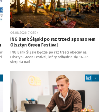
06.08.2026 (10:59)
ING Bank Śląski po raz trzeci sponsorem
u
Olsztyn Green Festival
 w
ING Bank Śląski będzie po raz trzeci obecny na
ci
Olsztyn Green Festival, który odbędzie się 14–16
sierpnia nad …
a
0
0