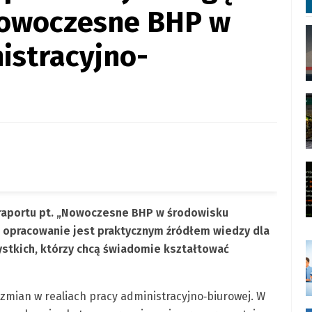
Nowoczesne BHP w
istracyjno-
 raportu pt. „Nowoczesne BHP w środowisku
opracowanie jest praktycznym źródłem wiedzy dla
stkich, którzy chcą świadomie kształtować
mian w realiach pracy administracyjno‑biurowej. W