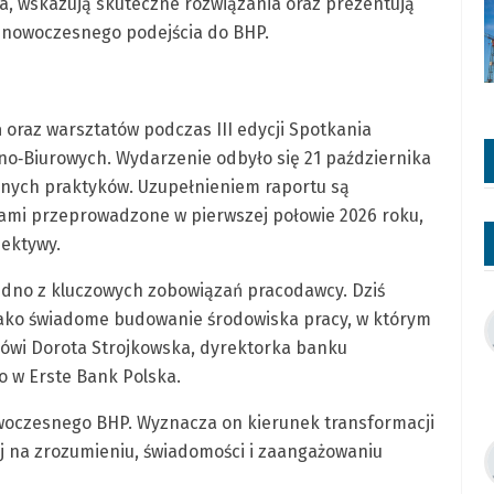
ia, wskazują skuteczne rozwiązania oraz prezentują
e nowoczesnego podejścia do BHP.
oraz warsztatów podczas III edycji Spotkania
o‑Biurowych. Wydarzenie odbyło się 21 października
onych praktyków. Uzupełnieniem raportu są
ami przeprowadzone w pierwszej połowie 2026 roku,
pektywy.
jedno z kluczowych zobowiązań pracodawcy. Dziś
 jako świadome budowanie środowiska pracy, w którym
mówi Dorota Strojkowska, dyrektorka banku
 w Erste Bank Polska.
woczesnego BHP. Wyznacza on kierunek transformacji
ej na zrozumieniu, świadomości i zaangażowaniu