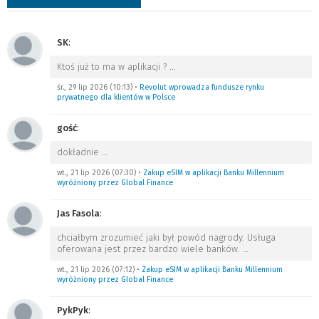
SK
:
Ktoś już to ma w aplikacji ?
…
śr., 29 lip 2026 (10:13)
•
Revolut wprowadza fundusze rynku
prywatnego dla klientów w Polsce
gość
:
dokładnie
…
wt., 21 lip 2026 (07:30)
•
Zakup eSIM w aplikacji Banku Millennium
wyróżniony przez Global Finance
Jas Fasola
:
chciałbym zrozumieć jaki był powód nagrody. Usługa
oferowana jest przez bardzo wiele banków.
…
wt., 21 lip 2026 (07:12)
•
Zakup eSIM w aplikacji Banku Millennium
wyróżniony przez Global Finance
PykPyk
: