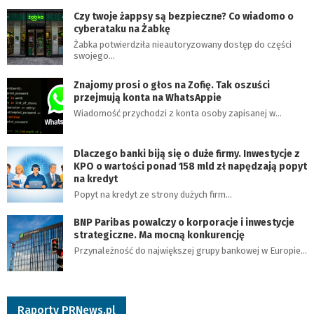
Czy twoje żappsy są bezpieczne? Co wiadomo o
cyberataku na Żabkę
Żabka potwierdziła nieautoryzowany dostęp do części
swojego…
Znajomy prosi o głos na Zofię. Tak oszuści
przejmują konta na WhatsAppie
Wiadomość przychodzi z konta osoby zapisanej w…
Dlaczego banki biją się o duże firmy. Inwestycje z
KPO o wartości ponad 158 mld zł napędzają popyt
na kredyt
Popyt na kredyt ze strony dużych firm…
BNP Paribas powalczy o korporacje i inwestycje
strategiczne. Ma mocną konkurencję
Przynależność do największej grupy bankowej w Europie…
Raporty PRNews.pl