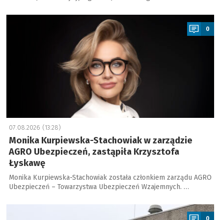
a
0
07.08.2026 (13:28)
Monika Kurpiewska-Stachowiak w zarządzie
AGRO Ubezpieczeń, zastąpiła Krzysztofa
Łyskawę
Monika Kurpiewska-Stachowiak została członkiem zarządu AGRO
Ubezpieczeń – Towarzystwa Ubezpieczeń Wzajemnych. …
a
0