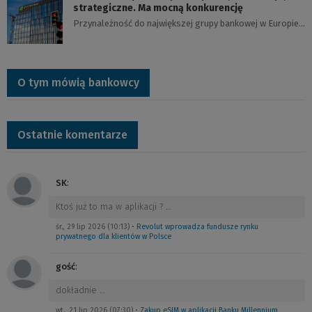
strategiczne. Ma mocną konkurencję
Przynależność do największej grupy bankowej w Europie…
O tym mówią bankowcy
Ostatnie komentarze
SK
:
Ktoś już to ma w aplikacji ?
…
śr., 29 lip 2026 (10:13)
•
Revolut wprowadza fundusze rynku
prywatnego dla klientów w Polsce
gość
:
dokładnie
…
wt., 21 lip 2026 (07:30)
•
Zakup eSIM w aplikacji Banku Millennium