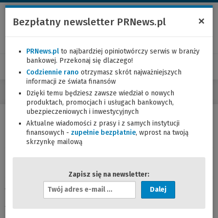
×
Bezpłatny newsletter PRNews.pl
PRNews.pl
to najbardziej opiniotwórczy serwis w branży
bankowej. Przekonaj się dlaczego!
Codziennie rano
otrzymasz skrót najważniejszych
informacji ze świata finansów
Dzięki temu będziesz zawsze wiedział o nowych
produktach, promocjach i usługach bankowych,
ubezpieczeniowych i inwestycyjnych
Aktualne wiadomości z prasy i z samych instytucji
IKE w PKO/CREDIT SUISSE
finansowych -
zupełnie bezpłatnie
, wprost na twoją
skrzynkę mailową
14.09.2004 (13:13)
Zapisz się na newsletter:
A
W PKO/CREDIT SUISSE Indywidualne Konto Emerytalne
d
zostanie oparte na pełnej ofercie Towarzystwa, tj. na
r
pięciu funduszach inwestycyjnych – Skarbowym,