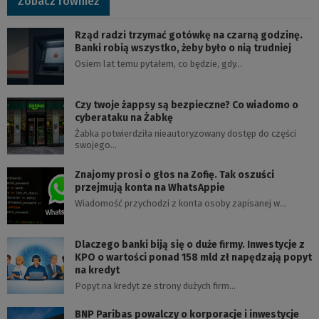
Zobacz również
Rząd radzi trzymać gotówkę na czarną godzinę.
Banki robią wszystko, żeby było o nią trudniej
Osiem lat temu pytałem, co będzie, gdy…
Czy twoje żappsy są bezpieczne? Co wiadomo o
cyberataku na Żabkę
Żabka potwierdziła nieautoryzowany dostęp do części
swojego…
Znajomy prosi o głos na Zofię. Tak oszuści
przejmują konta na WhatsAppie
Wiadomość przychodzi z konta osoby zapisanej w…
Dlaczego banki biją się o duże firmy. Inwestycje z
KPO o wartości ponad 158 mld zł napędzają popyt
na kredyt
Popyt na kredyt ze strony dużych firm…
BNP Paribas powalczy o korporacje i inwestycje