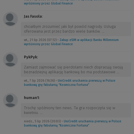
wyróżniony przez Global Finance
Jas Fasola
:
chciałbym zrozumieć jaki był powód nagrody. Usługa
oferowana jest przez bardzo wiele banków.
…
wt., 21 lip 2026 (07:12)
•
Zakup eSIM w aplikacji Banku Millennium
wyróżniony przez Global Finance
PykPyk
:
Zamiast zajmować się pierdołami niech dopracują swoją
beznadziejną aplikację bankową bo ma podstawowe
…
wt., 7 lip 2026 (16:36)
•
UniCredit uruchamia pierwszą w Polsce
bankową grę fabularną “Kosmiczna Fortuna”
human1
:
Trochę spóźniony ten news. Ta gra rozpoczęła się w
kwietniu.
…
niedz., 5 lip 2026 (20:03)
•
UniCredit uruchamia pierwszą w Polsce
bankową grę fabularną “Kosmiczna Fortuna”