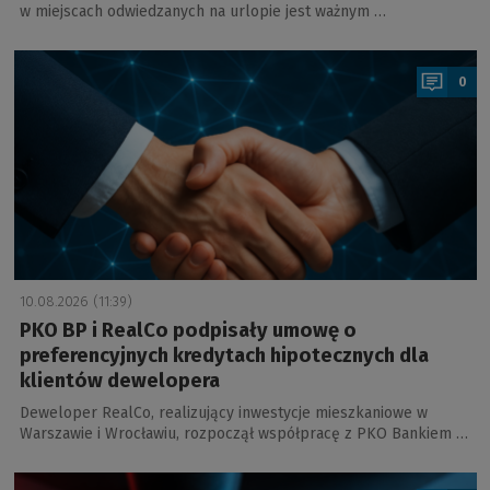
w miejscach odwiedzanych na urlopie jest ważnym …
a
0
10.08.2026 (11:39)
PKO BP i RealCo podpisały umowę o
preferencyjnych kredytach hipotecznych dla
klientów dewelopera
Deweloper RealCo, realizujący inwestycje mieszkaniowe w
Warszawie i Wrocławiu, rozpoczął współpracę z PKO Bankiem …
a