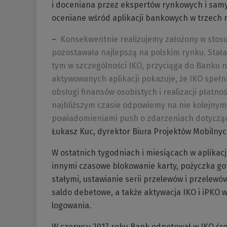
i doceniana przez ekspertów rynkowych i samyc
oceniane wśród aplikacji bankowych w trzech n
–
Konsekwentnie realizujemy założony w stosun
pozostawała najlepszą na polskim rynku. Stał
tym w szczególności IKO, przyciąga do Banku 
aktywowanych aplikacji pokazuje, że IKO spełn
obsługi finansów osobistych i realizacji płatn
najbliższym czasie odpowiemy na nie kolejnymi
powiadomieniami push o zdarzeniach dotyczą
Łukasz Kuc, dyrektor Biura Projektów Mobilny
W ostatnich tygodniach i miesiącach w aplikacj
innymi czasowe blokowanie karty, pożyczka go
stałymi, ustawianie serii przelewów i przelewó
saldo debetowe, a także aktywacja IKO i iPKO
logowania.
W czerwcu 2017 roku Bank odnotował w IKO śre