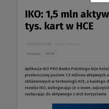
s
e
IKO: 1,5 mln aktyw
-
m
tys. kart w HCE
a
i
l
17.07.2017 (11:30)
artykuł nadesłany
:
PKO BP
Aplikacja IKO PKO Banku Polskiego bije kolej
przekroczony poziom 1,5 miliona aktywnych ap
zbliżeniowych w technologii HCE, a każdego d
rozwija IKO, wzbogacając je o nowe, najczęśc
zachęcając do aktywnego z nich korzystania.