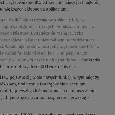
h użytkowników. IKO od wielu miesięcy jest najlepiej
ajwiększych sklepach z aplikacjami.
ku do IKO plan i rozwijamy aplikację tak, by
a poprawa ergonomii naszych kanałów zdalnych, w
nowych klientów. Dynamicznie rosnąca liczba
ia oczekiwania i jest uniwersalnym narzędziem do
ości. Wsłuchujemy się w potrzeby użytkowników IKO i w
 nowymi funkcjami w aplikacji – między innymi
cych posiadanych przez nich produktów
– podkreśla
ch i Internetowych w PKO Banku Polskim.
i IKO pojawiło się wiele nowych funkcji, w tym między
tówkowa, dodawanie i zarządzanie zleceniami
w z datą przyszłą, złożenie wniosku o dopuszczalne
 w jednym procesie za pomocą hasła pierwszego
dnio ponad 700 tysięcy unikalnych użytkowników i