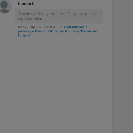
human1
:
Trochę spóźniony ten news. Ta gra rozpoczęła
się w kwietniu.
…
niedz., 5 lip 2026 (20:03)
•
UniCredit uruchamia
pierwszą w Polsce bankową grę fabularną “Kosmiczna
Fortuna”