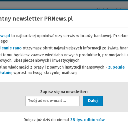
Najświeższe inform
Codziennie aktualn
atny newsletter PRNews.pl
Zapisz się na nasz
ws.pl
to najbardziej opiniotwórczy serwis w branży bankowej. Przekon
ANALIZY
KARIERA W FINANSACH
SZKOLENIA
FO
zego!
iennie rano
otrzymasz skrót najważniejszych informacji ze świata fin
ki temu będziesz zawsze wiedział o nowych produktach, promocjach i 
owych, ubezpieczeniowych i inwestycyjnych
alne wiadomości z prasy i z samych instytucji finansowych -
zupełnie
Bank Polski
IKO: 1,5 mln aktywnych aplikacji i 100 tys. kart w HCE
łatnie
, wprost na twoją skrzynkę mailową
Zapisz się na newsletter:
uniwersalnym założonym w 1919 r. Od roku 2004 jest spółką akcyjną
iwersalny w Polsce.
rt/wizytowka/pko-bank-polski
Dołącz już dziś do niemal
38 tys. odbiorców