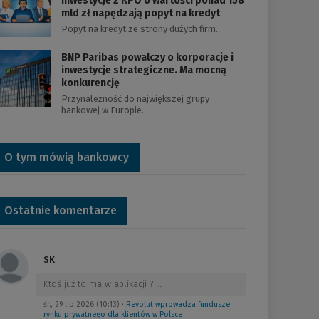
Inwestycje z KPO o wartości ponad 158
mld zł napędzają popyt na kredyt
Popyt na kredyt ze strony dużych firm…
BNP Paribas powalczy o korporacje i
inwestycje strategiczne. Ma mocną
konkurencję
Przynależność do największej grupy
bankowej w Europie…
O tym mówią bankowcy
Ostatnie komentarze
SK
:
Ktoś już to ma w aplikacji ?
…
śr., 29 lip 2026 (10:13)
•
Revolut wprowadza fundusze
rynku prywatnego dla klientów w Polsce