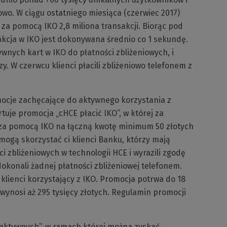
owo. W ciągu ostatniego miesiąca (czerwiec 2017)
i za pomocą IKO 2,8 miliona transakcji. Biorąc pod
akcja w IKO jest dokonywana średnio co 1 sekundę.
ywnych kart w IKO do płatności zbliżeniowych, i
azy. W czerwcu klienci płacili zbliżeniowo telefonem z
ocje zachęcające do aktywnego korzystania z
uje promocja „cHCE płacić IKO”, w której za
 za pomocą IKO na łączną kwotę minimum 50 złotych
mogą skorzystać ci klienci Banku, którzy mają
i zbliżeniowych w technologii HCE i wyrazili zgodę
okonali żadnej płatności zbliżeniowej telefonem.
klienci korzystający z IKO. Promocja potrwa do 18
 wynosi aż 295 tysięcy złotych. Regulamin promocji
 aktywnych”, w ramach której można zyskać