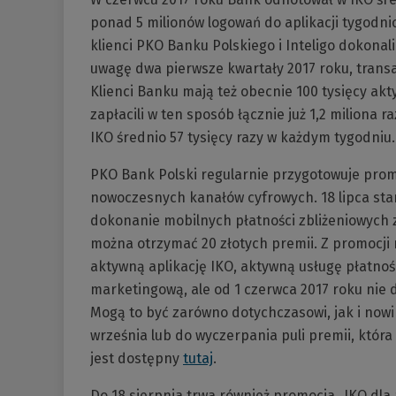
ponad 5 milionów logowań do aplikacji tygodni
klienci PKO Banku Polskiego i Inteligo dokonal
uwagę dwa pierwsze kwartały 2017 roku, trans
Klienci Banku mają też obecnie 100 tysięcy akt
zapłacili w ten sposób łącznie już 1,2 miliona r
IKO średnio 57 tysięcy razy w każdym tygodniu.
PKO Bank Polski regularnie przygotowuje prom
nowoczesnych kanałów cyfrowych. 18 lipca start
dokonanie mobilnych płatności zbliżeniowych
można otrzymać 20 złotych premii. Z promocji 
aktywną aplikację IKO, aktywną usługę płatnośc
marketingową, ale od 1 czerwca 2017 roku nie d
Mogą to być zarówno dotychczasowi, jak i nowi 
września lub do wyczerpania puli premii, która
jest dostępny
tutaj
.
Do 18 sierpnia trwa również promocja „IKO dla