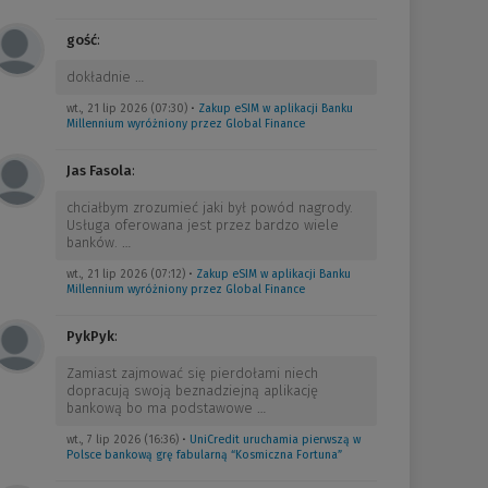
gość
:
dokładnie
…
wt., 21 lip 2026 (07:30)
•
Zakup eSIM w aplikacji Banku
Millennium wyróżniony przez Global Finance
Jas Fasola
:
chciałbym zrozumieć jaki był powód nagrody.
Usługa oferowana jest przez bardzo wiele
banków.
…
wt., 21 lip 2026 (07:12)
•
Zakup eSIM w aplikacji Banku
Millennium wyróżniony przez Global Finance
PykPyk
:
Zamiast zajmować się pierdołami niech
dopracują swoją beznadziejną aplikację
bankową bo ma podstawowe
…
wt., 7 lip 2026 (16:36)
•
UniCredit uruchamia pierwszą w
Polsce bankową grę fabularną “Kosmiczna Fortuna”