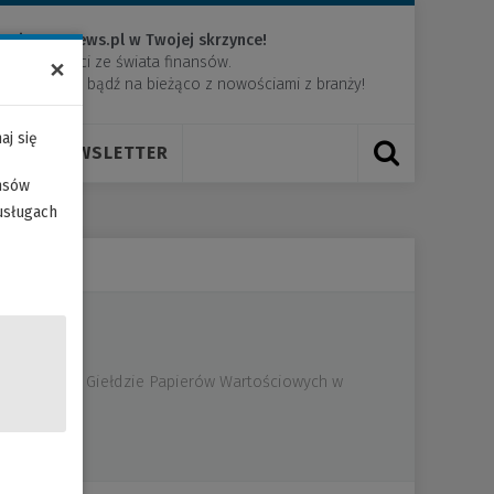
acje z PRNews.pl w Twojej skrzynce!
×
e wiadomości ze świata finansów.
Newsletter
​i bądź na bieżąco z nowościami z branży!
aj się
RUM
NEWSLETTER
ansów
usługach
 notowaną na Giełdzie Papierów Wartościowych w