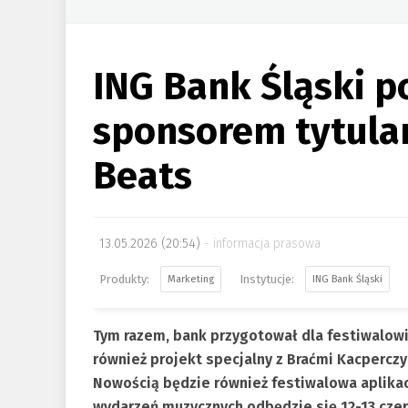
ING Bank Śląski p
sponsorem tytular
Beats
13.05.2026 (20:54)
informacja prasowa
Marketing
ING Bank Śląski
Tym razem, bank przygotował dla festiwalowi
również projekt specjalny z Braćmi Kacpercz
Nowością będzie również festiwalowa aplikac
wydarzeń muzycznych odbędzie się 12-13 czer