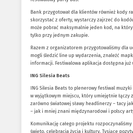
Bank przygotował dla klientów również kody r
skorzystać z oferty, wystarczy zajrzeć do kodó
może pobrać maksymalnie jeden kod, na który 
tylko przy jednym zakupie.
Razem z organizatorem przygotowaliśmy dla uc
mogli śledzić line up wydarzenia, znaleźć map
informacji. Festiwalowa aplikacja dostępna już
ING Silesia Beats
ING Silesia Beats to plenerowy festiwal muzyki
w wyjątkowym miejscu, który umiejętnie łączy 
zarówno światowej sławy headlinerzy – tacy j
– jak i mniej znani międzynarodowi i polscy art
Komunikację całego projektu rozpoczynaliśmy od
święto, celebracja życia i kultury. Tysiące poz