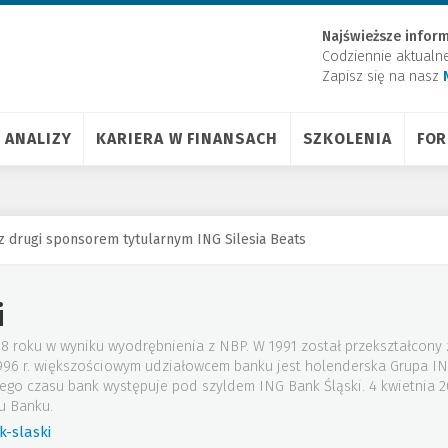
Najświeższe inform
Codziennie aktualn
Zapisz się na nasz
ANALIZY
KARIERA W FINANSACH
SZKOLENIA
FO
z drugi sponsorem tytularnym ING Silesia Beats
i
88 roku w wyniku wyodrębnienia z NBP. W 1991 został przekształcony
 1996 r. większościowym udziałowcem banku jest holenderska Grupa I
tego czasu bank występuje pod szyldem ING Bank Śląski. 4 kwietnia
u Banku.
-slaski