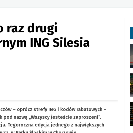
o raz drugi
nym ING Silesia
czów – oprócz strefy ING i kodów rabatowych –
yk pod nazwą „Wszyscy jesteście zaproszeni”.
ja. Tegoroczna edycja jednego z największych
wca, w Parku Śląskim w Chorzowie.