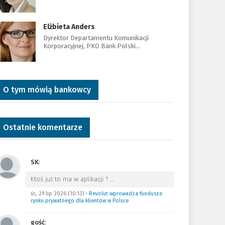
Elżbieta Anders
Dyrektor Departamentu Komunikacji
Korporacyjnej, PKO Bank Polski…
O tym mówią bankowcy
Ostatnie komentarze
SK
:
Ktoś już to ma w aplikacji ?
…
śr., 29 lip 2026 (10:13)
•
Revolut wprowadza fundusze
rynku prywatnego dla klientów w Polsce
gość
: