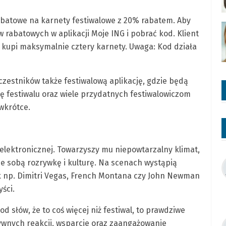
abatowe na karnety festiwalowe z 20% rabatem. Aby
w rabatowych w aplikacji Moje ING i pobrać kod. Klient
kupi maksymalnie cztery karnety. Uwaga: Kod działa
zestników także festiwalową aplikację, gdzie będą
kę festiwalu oraz wiele przydatnych festiwalowiczom
 wkrótce.
 elektronicznej. Towarzyszy mu niepowtarzalny klimat,
ze sobą rozrywkę i kulturę. Na scenach wystąpią
ak np. Dimitri Vegas, French Montana czy John Newman
yści.
 słów, że to coś więcej niż festiwal, to prawdziwe
ytywnych reakcji, wsparcie oraz zaangażowanie