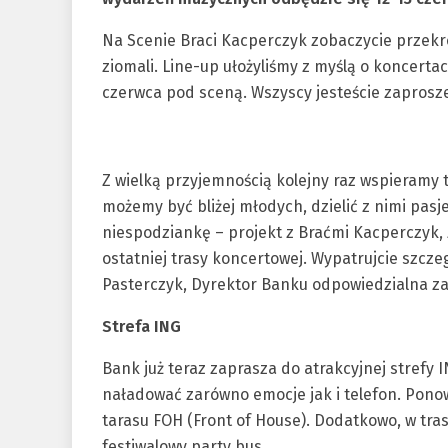
Na Scenie Braci Kacperczyk zobaczycie przekr
ziomali. Line-up ułożyliśmy z myślą o koncertac
czerwca pod sceną. Wszyscy jesteście zaprosze
Z wielką przyjemnością kolejny raz wspieramy t
możemy być bliżej młodych, dzielić z nimi pas
niespodziankę – projekt z Braćmi Kacperczyk, 
ostatniej trasy koncertowej. Wypatrujcie szcz
Pasterczyk, Dyrektor Banku odpowiedzialna z
Strefa ING
Bank już teraz zaprasza do atrakcyjnej strefy 
naładować zarówno emocje jak i telefon. Pono
tarasu FOH (Front of House). Dodatkowo, w tra
festiwalowy party bus.