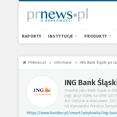
RAPORTY
INSTYTUCJE
PRODUKTY
PRNews.pl
Informacje
ING Bank Śląski po ra
ING Bank Śląsk
Powstał jako Bank Śląski w 19
jego akcje trafiły na GPW. Od
N.V. Oddział w Warszawie. Od 
na stanowisko Prezesa Zarząd
https://www.bankier.pl/smart/wizytowka/ing-bank