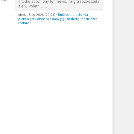
Trochę spóźniony ten news. Ta gra rozpoczęła
się w kwietniu.
…
niedz., 5 lip 2026 (20:03)
•
UniCredit uruchamia
pierwszą w Polsce bankową grę fabularną “Kosmiczna
Fortuna”