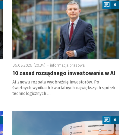
0
0
06.08.2026 (20:34) –
informacja prasowa
10 zasad rozsądnego inwestowania w AI
AI znowu rozpala wyobraźnię inwestorów. Po
świetnych wynikach kwartalnych największych spółek
technologicznych …
a
0
0