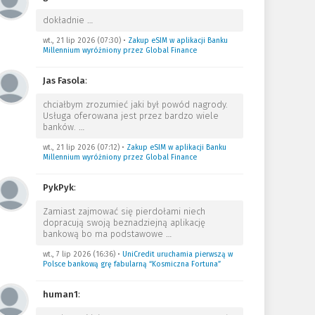
dokładnie
…
wt., 21 lip 2026 (07:30)
•
Zakup eSIM w aplikacji Banku
Millennium wyróżniony przez Global Finance
Jas Fasola
:
chciałbym zrozumieć jaki był powód nagrody.
Usługa oferowana jest przez bardzo wiele
banków.
…
wt., 21 lip 2026 (07:12)
•
Zakup eSIM w aplikacji Banku
Millennium wyróżniony przez Global Finance
PykPyk
:
Zamiast zajmować się pierdołami niech
dopracują swoją beznadziejną aplikację
bankową bo ma podstawowe
…
wt., 7 lip 2026 (16:36)
•
UniCredit uruchamia pierwszą w
Polsce bankową grę fabularną “Kosmiczna Fortuna”
human1
: