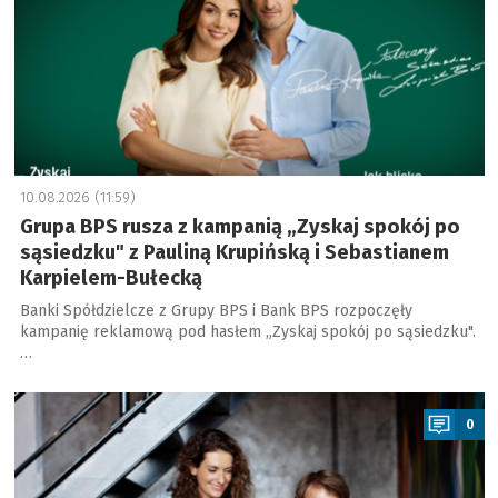
10.08.2026 (11:59)
Grupa BPS rusza z kampanią „Zyskaj spokój po
sąsiedzku" z Pauliną Krupińską i Sebastianem
Karpielem-Bułecką
Banki Spółdzielcze z Grupy BPS i Bank BPS rozpoczęły
kampanię reklamową pod hasłem „Zyskaj spokój po sąsiedzku".
…
a
0