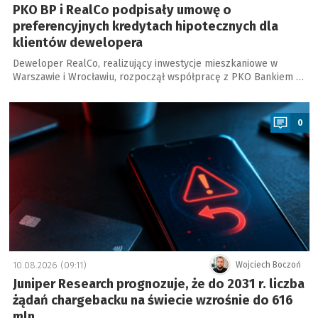
PKO BP i RealCo podpisały umowę o
preferencyjnych kredytach hipotecznych dla
klientów dewelopera
Deweloper RealCo, realizujący inwestycje mieszkaniowe w
Warszawie i Wrocławiu, rozpoczął współpracę z PKO Bankiem …
a
0
10.08.2026 (09:11)
Wojciech Boczoń
Juniper Research prognozuje, że do 2031 r. liczba
żądań chargebacku na świecie wzrośnie do 616
mln