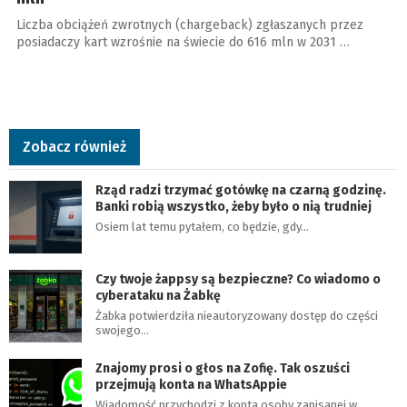
Liczba obciążeń zwrotnych (chargeback) zgłaszanych przez
posiadaczy kart wzrośnie na świecie do 616 mln w 2031 …
Zobacz również
Rząd radzi trzymać gotówkę na czarną godzinę.
Banki robią wszystko, żeby było o nią trudniej
Osiem lat temu pytałem, co będzie, gdy…
Czy twoje żappsy są bezpieczne? Co wiadomo o
cyberataku na Żabkę
Żabka potwierdziła nieautoryzowany dostęp do części
swojego…
Znajomy prosi o głos na Zofię. Tak oszuści
przejmują konta na WhatsAppie
Wiadomość przychodzi z konta osoby zapisanej w…