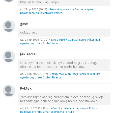
Ktoś już to ma w aplikacji ?
…
śr., 29 lip 2026 (10:13)
•
Revolut wprowadza fundusze rynku
prywatnego dla klientów w Polsce
gość
:
dokładnie
…
wt., 21 lip 2026 (07:30)
•
Zakup eSIM w aplikacji Banku Millennium
wyróżniony przez Global Finance
Jas Fasola
:
chciałbym zrozumieć jaki był powód nagrody. Usługa
oferowana jest przez bardzo wiele banków.
…
wt., 21 lip 2026 (07:12)
•
Zakup eSIM w aplikacji Banku Millennium
wyróżniony przez Global Finance
PykPyk
:
Zamiast zajmować się pierdołami niech dopracują swoją
beznadziejną aplikację bankową bo ma podstawowe
…
wt., 7 lip 2026 (16:36)
•
UniCredit uruchamia pierwszą w Polsce
bankową grę fabularną “Kosmiczna Fortuna”