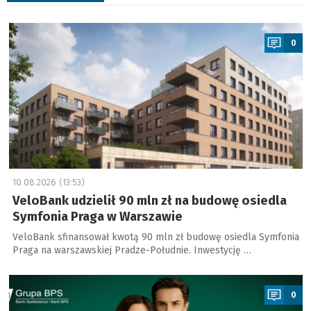
a
0
10.08.2026 (13:53)
VeloBank udzielił 90 mln zł na budowę osiedla
Symfonia Praga w Warszawie
VeloBank sfinansował kwotą 90 mln zł budowę osiedla Symfonia
Praga na warszawskiej Pradze-Południe. Inwestycję …
a
0