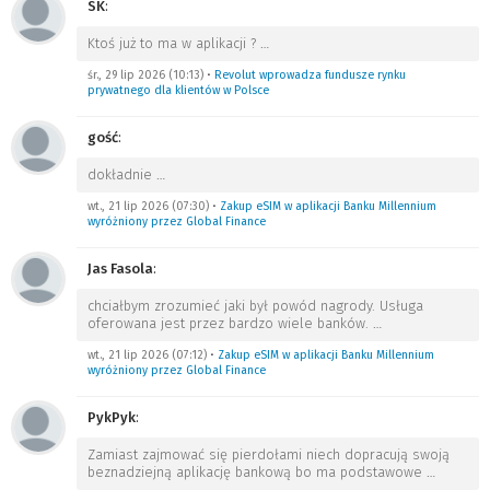
SK
:
Ktoś już to ma w aplikacji ?
…
śr., 29 lip 2026 (10:13)
•
Revolut wprowadza fundusze rynku
prywatnego dla klientów w Polsce
gość
:
dokładnie
…
wt., 21 lip 2026 (07:30)
•
Zakup eSIM w aplikacji Banku Millennium
wyróżniony przez Global Finance
Jas Fasola
:
chciałbym zrozumieć jaki był powód nagrody. Usługa
oferowana jest przez bardzo wiele banków.
…
wt., 21 lip 2026 (07:12)
•
Zakup eSIM w aplikacji Banku Millennium
wyróżniony przez Global Finance
PykPyk
:
Zamiast zajmować się pierdołami niech dopracują swoją
beznadziejną aplikację bankową bo ma podstawowe
…