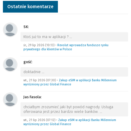
Ostatnie komentarze
SK
:
Ktoś już to ma w aplikacji ?
…
śr., 29 lip 2026 (10:13)
•
Revolut wprowadza fundusze rynku
prywatnego dla klientów w Polsce
gość
:
dokładnie
…
wt., 21 lip 2026 (07:30)
•
Zakup eSIM w aplikacji Banku Millennium
wyróżniony przez Global Finance
Jas Fasola
:
chciałbym zrozumieć jaki był powód nagrody. Usługa
oferowana jest przez bardzo wiele banków.
…
wt., 21 lip 2026 (07:12)
•
Zakup eSIM w aplikacji Banku Millennium
wyróżniony przez Global Finance