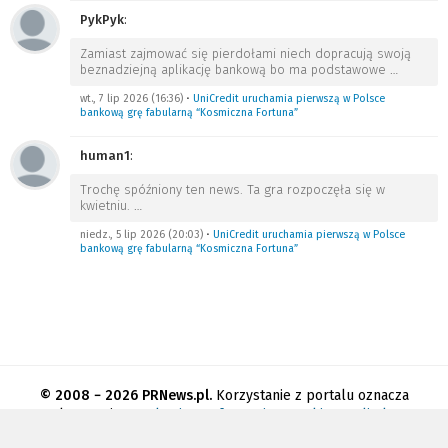
PykPyk
:
Zamiast zajmować się pierdołami niech dopracują swoją
beznadziejną aplikację bankową bo ma podstawowe
…
wt., 7 lip 2026 (16:36)
•
UniCredit uruchamia pierwszą w Polsce
bankową grę fabularną “Kosmiczna Fortuna”
human1
:
Trochę spóźniony ten news. Ta gra rozpoczęła się w
kwietniu.
…
niedz., 5 lip 2026 (20:03)
•
UniCredit uruchamia pierwszą w Polsce
bankową grę fabularną “Kosmiczna Fortuna”
© 2008 − 2026 PRNews.pl.
Korzystanie z portalu oznacza
akceptację
regulaminu
.
Informacja o cookies
.
Polityka
prywatności