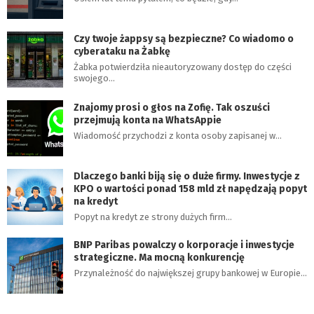
Czy twoje żappsy są bezpieczne? Co wiadomo o
cyberataku na Żabkę
Żabka potwierdziła nieautoryzowany dostęp do części
swojego…
Znajomy prosi o głos na Zofię. Tak oszuści
przejmują konta na WhatsAppie
Wiadomość przychodzi z konta osoby zapisanej w…
Dlaczego banki biją się o duże firmy. Inwestycje z
KPO o wartości ponad 158 mld zł napędzają popyt
na kredyt
Popyt na kredyt ze strony dużych firm…
BNP Paribas powalczy o korporacje i inwestycje
strategiczne. Ma mocną konkurencję
Przynależność do największej grupy bankowej w Europie…