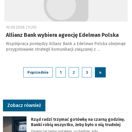
10.09.2008 (11:29)
Allianz Bank wybiera agencję Edelman Polska
Współpraca pomiędzy Allianz Bank a Edelman Polska obejmuje
przygotowanie strategii komunikacji związanej z …
Poprzednie
1
2
3
4
Zobacz również
Rząd radzi trzymać gotówkę na czarną godzinę.
Banki robią wszystko, żeby było o nią trudniej
Osiem lat temu pytałem, co będzie, gdy…