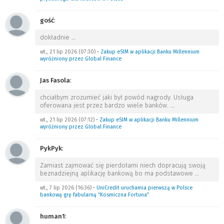
gość
:
dokładnie
…
wt., 21 lip 2026 (07:30)
•
Zakup eSIM w aplikacji Banku Millennium
wyróżniony przez Global Finance
Jas Fasola
:
chciałbym zrozumieć jaki był powód nagrody. Usługa
oferowana jest przez bardzo wiele banków.
…
wt., 21 lip 2026 (07:12)
•
Zakup eSIM w aplikacji Banku Millennium
wyróżniony przez Global Finance
PykPyk
:
Zamiast zajmować się pierdołami niech dopracują swoją
beznadziejną aplikację bankową bo ma podstawowe
…
wt., 7 lip 2026 (16:36)
•
UniCredit uruchamia pierwszą w Polsce
bankową grę fabularną “Kosmiczna Fortuna”
human1
: