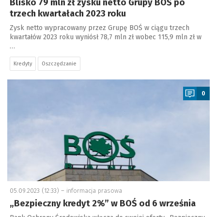
Blisko 79 mln zł zysku netto Grupy BOŚ po
trzech kwartałach 2023 roku
Zysk netto wypracowany przez Grupę BOŚ w ciągu trzech
kwartałów 2023 roku wyniósł 78,7 mln zł wobec 115,9 mln zł w
…
Kredyty
Oszczędzanie
a
0
05.09.2023 (12:33) –
informacja prasowa
„Bezpieczny kredyt 2%” w BOŚ od 6 września