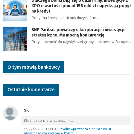
Dlaczego banki biją się o duże firmy. Inwestycje z
KPO o wartości ponad 158 mld zł napędzają popyt
na kredyt
Popyt na kredyt ze strony dużych firm…
BNP Paribas powalczy o korporacje i inwestycje
strategiczne. Ma mocną konkurencję
Przynależność do największej grupy bankowej w Europie…
O tym mówią bankowcy
Ostatnie komentarze
SK
:
Ktoś już to ma w aplikacji ?
…
śr., 29 lip 2026 (10:13)
•
Revolut wprowadza fundusze rynku
prywatnego dla klientów w Polsce