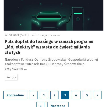
26.01.2023 (14:23) –
informacja prasowa
Pula dopłat do leasingu w ramach programu
„Mój elektryk” wzrasta do ćwierć miliarda
złotych
Narodowy Fundusz Ochrony Środowiska i Gospodarki Wodnej
zaakceptował wniosek Banku Ochrony Środowiska o
zwiększenie …
Kredyty
Poprzednie
‹
1
2
3
4
5
›
»
Następne