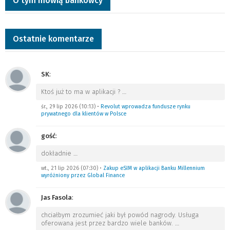
O tym mówią bankowcy
Ostatnie komentarze
SK
:
Ktoś już to ma w aplikacji ?
…
śr., 29 lip 2026 (10:13)
•
Revolut wprowadza fundusze rynku
prywatnego dla klientów w Polsce
gość
:
dokładnie
…
wt., 21 lip 2026 (07:30)
•
Zakup eSIM w aplikacji Banku Millennium
wyróżniony przez Global Finance
Jas Fasola
:
chciałbym zrozumieć jaki był powód nagrody. Usługa
oferowana jest przez bardzo wiele banków.
…