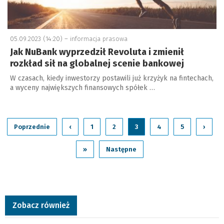
05.09.2023 (14:20) –
informacja prasowa
Jak NuBank wyprzedził Revoluta i zmienił
rozkład sił na globalnej scenie bankowej
W czasach, kiedy inwestorzy postawili już krzyżyk na fintechach,
a wyceny największych finansowych spółek …
Poprzednie
‹
1
2
3
4
5
›
»
Następne
Zobacz również