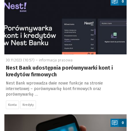
0
30.11.2023 (10:57) –
informacja prasowa
Nest Bank udostępnia porównywarki kont i
kredytów firmowych
Nest Bank wprowadza dwie nowe funkcje na stronie
internetowej – porównywarkę kont firmowych oraz
porównywarkę …
Konta
Kredyty
a
0