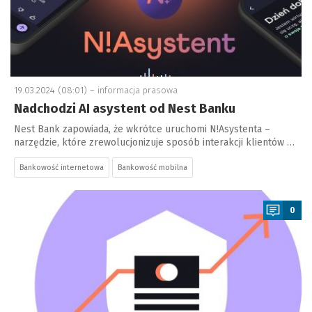
19.03.2024 (08:01) –
informacja prasowa
Nadchodzi AI asystent od Nest Banku
Nest Bank zapowiada, że wkrótce uruchomi N!Asystenta –
narzędzie, które zrewolucjonizuje sposób interakcji klientów …
Bankowość internetowa
Bankowość mobilna
a
0