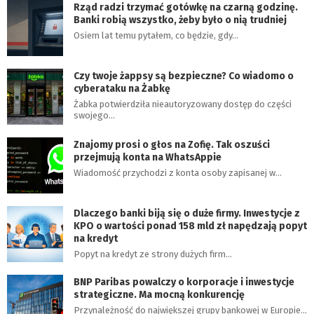
Rząd radzi trzymać gotówkę na czarną godzinę.
Banki robią wszystko, żeby było o nią trudniej
Osiem lat temu pytałem, co będzie, gdy…
Czy twoje żappsy są bezpieczne? Co wiadomo o
cyberataku na Żabkę
Żabka potwierdziła nieautoryzowany dostęp do części
swojego…
Znajomy prosi o głos na Zofię. Tak oszuści
przejmują konta na WhatsAppie
Wiadomość przychodzi z konta osoby zapisanej w…
Dlaczego banki biją się o duże firmy. Inwestycje z
KPO o wartości ponad 158 mld zł napędzają popyt
na kredyt
Popyt na kredyt ze strony dużych firm…
BNP Paribas powalczy o korporacje i inwestycje
strategiczne. Ma mocną konkurencję
Przynależność do największej grupy bankowej w Europie…