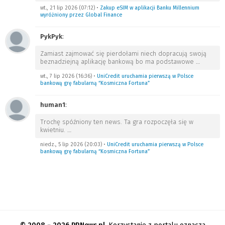
wt., 21 lip 2026 (07:12)
•
Zakup eSIM w aplikacji Banku Millennium
wyróżniony przez Global Finance
PykPyk
:
Zamiast zajmować się pierdołami niech dopracują swoją
beznadziejną aplikację bankową bo ma podstawowe
…
wt., 7 lip 2026 (16:36)
•
UniCredit uruchamia pierwszą w Polsce
bankową grę fabularną “Kosmiczna Fortuna”
human1
:
Trochę spóźniony ten news. Ta gra rozpoczęła się w
kwietniu.
…
niedz., 5 lip 2026 (20:03)
•
UniCredit uruchamia pierwszą w Polsce
bankową grę fabularną “Kosmiczna Fortuna”