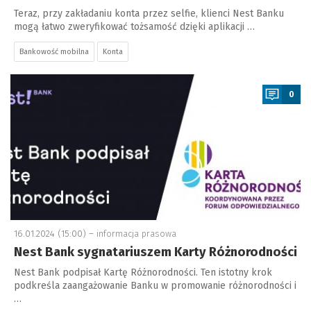
Teraz, przy zakładaniu konta przez selfie, klienci Nest Banku
mogą łatwo zweryfikować tożsamość dzięki aplikacji …
Bankowość mobilna
Konta
a
0
16.01.2024 (15:00) –
informacja prasowa
Nest Bank sygnatariuszem Karty Różnorodności
Nest Bank podpisał Kartę Różnorodności. Ten istotny krok
podkreśla zaangażowanie Banku w promowanie różnorodności i
…