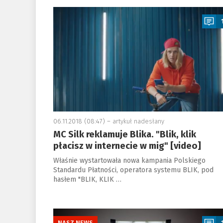
a
06.11.2018 (08:47) –
artykuł nadesłany
MC Silk reklamuje Blika. "Blik, klik
płacisz w internecie w mig" [video]
Właśnie wystartowała nowa kampania Polskiego
Standardu Płatności, operatora systemu BLIK, pod
hasłem "BLIK, KLIK …
a
NASZ NEWS