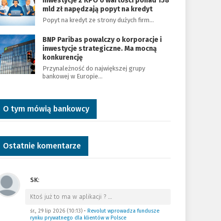
Inwestycje z KPO o wartości ponad 158
mld zł napędzają popyt na kredyt
Popyt na kredyt ze strony dużych firm…
BNP Paribas powalczy o korporacje i
inwestycje strategiczne. Ma mocną
konkurencję
Przynależność do największej grupy
bankowej w Europie…
O tym mówią bankowcy
Ostatnie komentarze
SK
:
Ktoś już to ma w aplikacji ?
…
śr., 29 lip 2026 (10:13)
•
Revolut wprowadza fundusze
rynku prywatnego dla klientów w Polsce