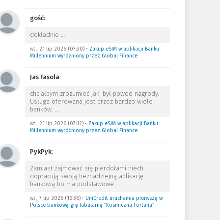
gość
:
dokładnie
…
wt., 21 lip 2026 (07:30)
•
Zakup eSIM w aplikacji Banku
Millennium wyróżniony przez Global Finance
Jas Fasola
:
chciałbym zrozumieć jaki był powód nagrody.
Usługa oferowana jest przez bardzo wiele
banków.
…
wt., 21 lip 2026 (07:12)
•
Zakup eSIM w aplikacji Banku
Millennium wyróżniony przez Global Finance
PykPyk
:
Zamiast zajmować się pierdołami niech
dopracują swoją beznadziejną aplikację
bankową bo ma podstawowe
…
wt., 7 lip 2026 (16:36)
•
UniCredit uruchamia pierwszą w
Polsce bankową grę fabularną “Kosmiczna Fortuna”