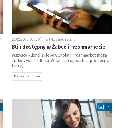
ń
23.02.2018 (07:26) –
artykuł nadesłany
Blik dostępny w Żabce i Freshmarkecie
Wszyscy klienci sklepów Żabka i Freshmarket mogą
już korzystać z Blika. W ramach specjalnej promocji ci,
którzy …
Płatności mobilne
a
1
1