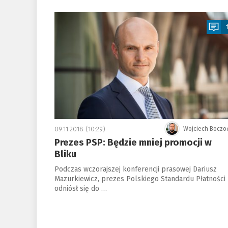
a
09.11.2018 (10:29)
Wojciech Boczo
Prezes PSP: Będzie mniej promocji w
Bliku
Podczas wczorajszej konferencji prasowej Dariusz
Mazurkiewicz, prezes Polskiego Standardu Płatności
odniósł się do …