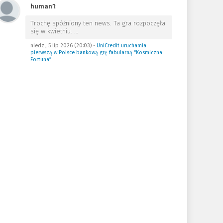
human1
:
Trochę spóźniony ten news. Ta gra rozpoczęła
się w kwietniu.
…
niedz., 5 lip 2026 (20:03)
•
UniCredit uruchamia
pierwszą w Polsce bankową grę fabularną “Kosmiczna
Fortuna”