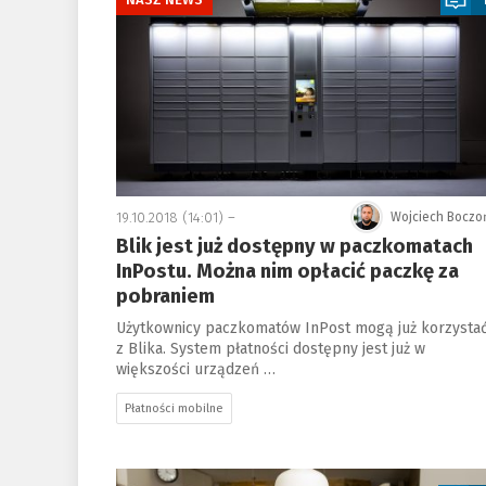
19.10.2018 (14:01) –
Wojciech Boczo
Blik jest już dostępny w paczkomatach
InPostu. Można nim opłacić paczkę za
pobraniem
Użytkownicy paczkomatów InPost mogą już korzysta
z Blika. System płatności dostępny jest już w
większości urządzeń …
Płatności mobilne
a