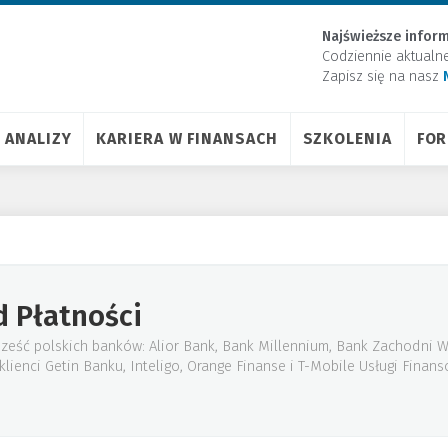
Najświeższe inform
Codziennie aktualn
Zapisz się na nasz
ANALIZY
KARIERA W FINANSACH
SZKOLENIA
FO
d Płatności
sześć polskich banków: Alior Bank, Bank Millennium, Bank Zachodni W
lienci Getin Banku, Inteligo, Orange Finanse i T-Mobile Usługi Finans