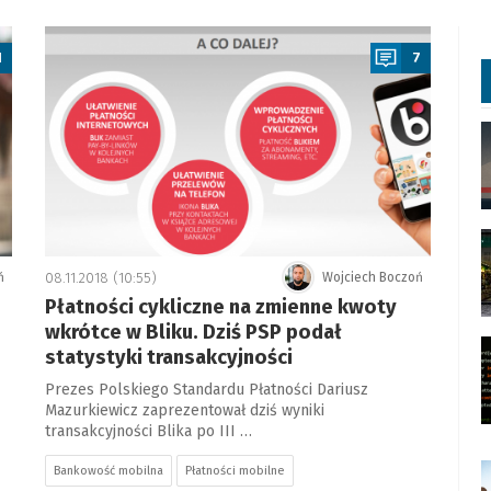
a
1
7
ń
08.11.2018 (10:55)
Wojciech Boczoń
Płatności cykliczne na zmienne kwoty
wkrótce w Bliku. Dziś PSP podał
statystyki transakcyjności
Prezes Polskiego Standardu Płatności Dariusz
Mazurkiewicz zaprezentował dziś wyniki
transakcyjności Blika po III …
Bankowość mobilna
Płatności mobilne