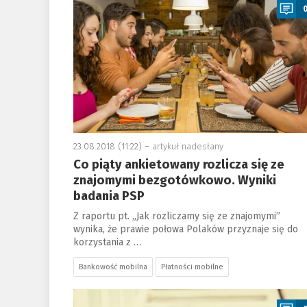
23.08.2018 (11:22) –
artykuł nadesłany
Co piąty ankietowany rozlicza się ze
znajomymi bezgotówkowo. Wyniki
badania PSP
Z raportu pt. „Jak rozliczamy się ze znajomymi”
wynika, że prawie połowa Polaków przyznaje się do
korzystania z …
Bankowość mobilna
Płatności mobilne
a