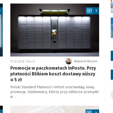
a
1
1
31.10.2018 (10:41)
Wojciech Boczoń
Promocja w paczkomatach InPostu. Przy
płatności Blikiem koszt dostawy niższy
o 5 zł
Polski Standard Płatności i inPost uruchamiają nową
promocję. Użytkownicy, którzy przy odbiorze przesyłki
w …
a
1
2