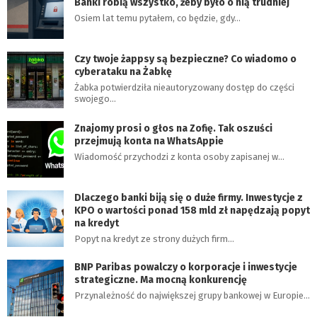
Banki robią wszystko, żeby było o nią trudniej
Osiem lat temu pytałem, co będzie, gdy…
Czy twoje żappsy są bezpieczne? Co wiadomo o
cyberataku na Żabkę
Żabka potwierdziła nieautoryzowany dostęp do części
swojego…
Znajomy prosi o głos na Zofię. Tak oszuści
przejmują konta na WhatsAppie
Wiadomość przychodzi z konta osoby zapisanej w…
Dlaczego banki biją się o duże firmy. Inwestycje z
KPO o wartości ponad 158 mld zł napędzają popyt
na kredyt
Popyt na kredyt ze strony dużych firm…
BNP Paribas powalczy o korporacje i inwestycje
strategiczne. Ma mocną konkurencję
Przynależność do największej grupy bankowej w Europie…