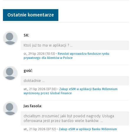
Ostatnie komentarze
SK
:
Ktoś już to ma w aplikacji ?
…
śr., 29 lip 2026 (10:13)
•
Revolut wprowadza fundusze rynku
prywatnego dla klientów w Polsce
gość
:
dokładnie
…
wt., 21 lip 2026 (07:30)
•
Zakup eSIM w aplikacji Banku Millennium
wyróżniony przez Global Finance
Jas Fasola
:
chciałbym zrozumieć jaki był powód nagrody. Usługa
oferowana jest przez bardzo wiele banków.
…
wt., 21 lip 2026 (07:12)
•
Zakup eSIM w aplikacji Banku Millennium