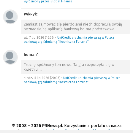
wyróżniony przez Global Finance
PykPyk
:
Zamiast zajmować się pierdołami niech dopracują swoją
beznadziejną aplikację bankową bo ma podstawowe
…
wt., 7 lip 2026 (16:36)
•
UniCredit uruchamia pierwszą w Polsce
bankową grę fabularną “Kosmiczna Fortuna”
human1
:
Trochę spóźniony ten news. Ta gra rozpoczęła się w
kwietniu.
…
niedz., 5 lip 2026 (20:03)
•
UniCredit uruchamia pierwszą w Polsce
bankową grę fabularną “Kosmiczna Fortuna”
© 2008 − 2026 PRNews.pl.
Korzystanie z portalu oznacza
akceptację
regulaminu
.
Informacja o cookies
.
Polityka